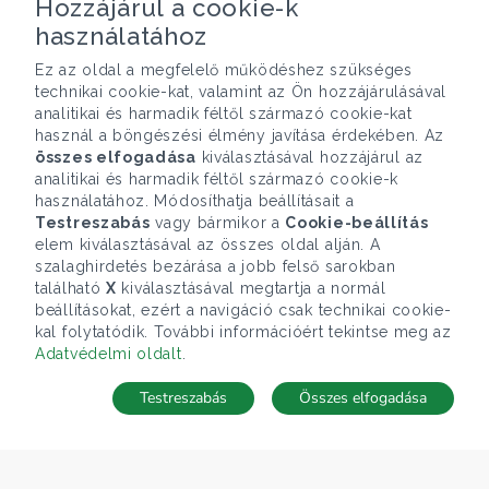
Hozzájárul a cookie-k
használatához
Ez az oldal a megfelelő működéshez szükséges
technikai cookie-kat, valamint az Ön hozzájárulásával
analitikai és harmadik féltől származó cookie-kat
használ a böngészési élmény javítása érdekében. Az
összes elfogadása
kiválasztásával hozzájárul az
analitikai és harmadik féltől származó cookie-k
használatához. Módosíthatja beállításait a
Testreszabás
vagy bármikor a
Cookie-beállítás
elem kiválasztásával az összes oldal alján. A
szalaghirdetés bezárása a jobb felső sarokban
található
X
kiválasztásával megtartja a normál
beállításokat, ezért a navigáció csak technikai cookie-
kal folytatódik. További információért tekintse meg az
Adatvédelmi oldalt
.
Testreszabás
Összes elfogadása
Keresések
Kedvencek
Rejtett ingatlanok
Belépés