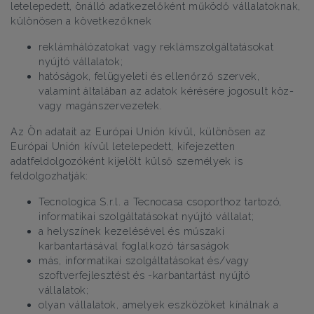
letelepedett, önálló adatkezelőként működő vállalatoknak,
különösen a következőknek
reklámhálózatokat vagy reklámszolgáltatásokat
nyújtó vállalatok;
hatóságok, felügyeleti és ellenőrző szervek,
valamint általában az adatok kérésére jogosult köz-
vagy magánszervezetek.
Az Ön adatait az Európai Unión kívül, különösen az
Európai Unión kívül letelepedett, kifejezetten
adatfeldolgozóként kijelölt külső személyek is
feldolgozhatják:
Tecnologica S.r.l. a Tecnocasa csoporthoz tartozó,
informatikai szolgáltatásokat nyújtó vállalat;
a helyszínek kezelésével és műszaki
karbantartásával foglalkozó társaságok
más, informatikai szolgáltatásokat és/vagy
szoftverfejlesztést és -karbantartást nyújtó
vállalatok;
olyan vállalatok, amelyek eszközöket kínálnak a