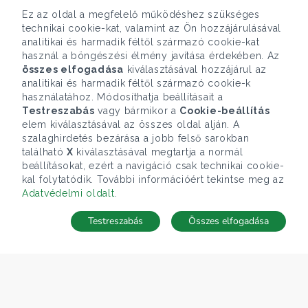
Ez az oldal a megfelelő működéshez szükséges
technikai cookie-kat, valamint az Ön hozzájárulásával
analitikai és harmadik féltől származó cookie-kat
használ a böngészési élmény javítása érdekében. Az
összes elfogadása
kiválasztásával hozzájárul az
analitikai és harmadik féltől származó cookie-k
használatához. Módosíthatja beállításait a
Testreszabás
vagy bármikor a
Cookie-beállítás
elem kiválasztásával az összes oldal alján. A
szalaghirdetés bezárása a jobb felső sarokban
található
X
kiválasztásával megtartja a normál
beállításokat, ezért a navigáció csak technikai cookie-
kal folytatódik. További információért tekintse meg az
Adatvédelmi oldalt
.
Testreszabás
Összes elfogadása
Keresések
Kedvencek
Rejtett ingatlanok
Belépés