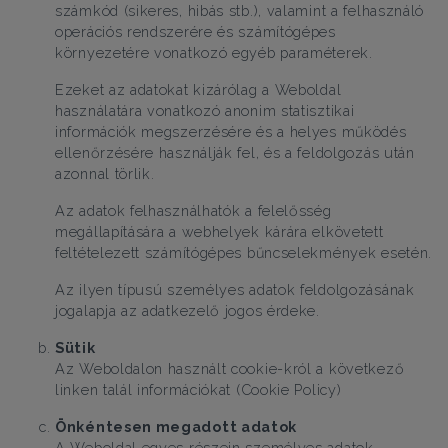
számkód (sikeres, hibás stb.), valamint a felhasználó
operációs rendszerére és számítógépes
környezetére vonatkozó egyéb paraméterek.
Ezeket az adatokat kizárólag a Weboldal
használatára vonatkozó anonim statisztikai
információk megszerzésére és a helyes működés
ellenőrzésére használják fel, és a feldolgozás után
azonnal törlik.
Az adatok felhasználhatók a felelősség
megállapítására a webhelyek kárára elkövetett
feltételezett számítógépes bűncselekmények esetén.
Az ilyen típusú személyes adatok feldolgozásának
jogalapja az adatkezelő jogos érdeke.
Sütik
Az Weboldalon használt cookie-król a következő
linken talál információkat (Cookie Policy)
Önkéntesen megadott adatok
A Weboldal egyes részein személyes adatok