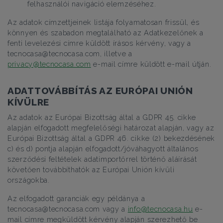
felhasználói navigáció elemzéséhez.
Az adatok címzettjeinek listája folyamatosan frissül, és
könnyen és szabadon megtalálható az Adatkezelőnek a
fenti levelezési címre küldött írásos kérvény, vagy a
tecnocasa@tecnocasa.com, illetve a
privacy@tecnocasa.com
e-mail címre küldött e-mail útján.
ADATTOVÁBBÍTÁS AZ EURÓPAI UNIÓN
KÍVÜLRE
Az adatok az Európai Bizottság által a GDPR 45. cikke
alapján elfogadott megfelelőségi határozat alapján, vagy az
Európai Bizottság által a GDPR 46. cikke (2) bekezdésének
c) és d) pontja alapján elfogadott/jóváhagyott általános
szerződési feltételek adatimportőrrel történő aláírását
követően továbbíthatók az Európai Unión kívüli
országokba.
Az elfogadott garanciák egy példánya a
tecnocasa@tecnocasa.com vagy a
info@tecnocasa.hu
e-
mail címre megküldött kérvény alapján szerezhető be