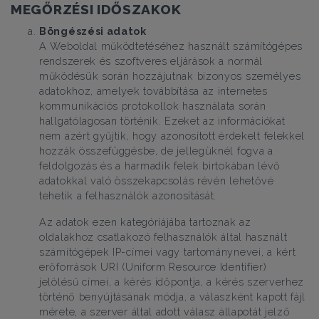
MEGŐRZÉSI IDŐSZAKOK
Böngészési adatok
A Weboldal működtetéséhez használt számítógépes
rendszerek és szoftveres eljárások a normál
működésük során hozzájutnak bizonyos személyes
adatokhoz, amelyek továbbítása az internetes
kommunikációs protokollok használata során
hallgatólagosan történik. Ezeket az információkat
nem azért gyűjtik, hogy azonosított érdekelt felekkel
hozzák összefüggésbe, de jellegüknél fogva a
feldolgozás és a harmadik felek birtokában lévő
adatokkal való összekapcsolás révén lehetővé
tehetik a felhasználók azonosítását.
Az adatok ezen kategóriájába tartoznak az
oldalakhoz csatlakozó felhasználók által használt
számítógépek IP-címei vagy tartománynevei, a kért
erőforrások URI (Uniform Resource Identifier)
jelölésű címei, a kérés időpontja, a kérés szerverhez
történő benyújtásának módja, a válaszként kapott fájl
mérete, a szerver által adott válasz állapotát jelző