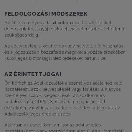
FELDOLGOZÁSI MÓDSZEREK
Az Ön személyes adatait automatizált eszközökkel
dolgozzuk fel, a gyűjtésük céljának eléréséhez feltétlenül
szükséges ideig.
Az adatvesztés, a jogellenes vagy helytelen felhasználás
és a jogosulatlan hozzáférés megakadályozása érdekében
különleges biztonsági intézkedéseket tartunk be.
AZ ÉRINTETT JOGAI
Ön kérheti az Adatkezelőtől a személyes adataihoz való
hozzáférést, azok helyesbítését vagy törlését, a hiányos
személyes adatok kiegészítését, az adatkezelés
korlátozását a GDPR 18. cikkében meghatározott
esetekben, valamint az adatkezelés elleni tiltakozást az
Adatkezelő jogos érdeke esetén.
Azokban az esetekben, amikor az adatkezelés
hozzájáruláson vagy szerződésen alapul, és automatizált