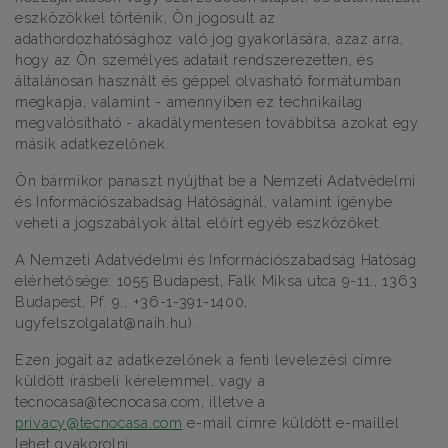
eszközökkel történik, Ön jogosult az
adathordozhatósághoz való jog gyakorlására, azaz arra,
hogy az Ön személyes adatait rendszerezetten, és
általánosan használt és géppel olvasható formátumban
megkapja, valamint - amennyiben ez technikailag
megvalósítható - akadálymentesen továbbítsa azokat egy
másik adatkezelőnek.
Ön bármikor panaszt nyújthat be a Nemzeti Adatvédelmi
és Információszabadság Hatóságnál, valamint igénybe
veheti a jogszabályok által előírt egyéb eszközöket.
A Nemzeti Adatvédelmi és Információszabadság Hatóság
elérhetősége: 1055 Budapest, Falk Miksa utca 9-11., 1363
Budapest, Pf. 9., +36-1-391-1400,
ugyfelszolgalat@naih.hu).
Ezen jogait az adatkezelőnek a fenti levelezési címre
küldött írásbeli kérelemmel, vagy a
tecnocasa@tecnocasa.com, illetve a
privacy@tecnocasa.com
e-mail címre küldött e-maillel
lehet gyakorolni.