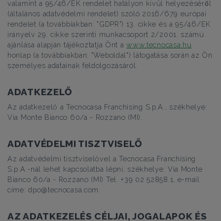
valamint a 95/46/EK rendelet hatályon kívül helyezéséről
(általános adatvédelmi rendelet) szóló 2016/679 európai
rendelet (a továbbiakban: "GDPR") 13. cikke és a 95/46/EK
irányelv 29. cikke szerinti munkacsoport 2/2001. számú
ajánlása alapján tájékoztatja Önt a
www.tecnocasa.hu
honlap (a továbbiakban: "Weboldal") látogatása során az Ön
személyes adatainak feldolgozásáról.
ADATKEZELŐ
Az adatkezelő a Tecnocasa Franchising S.p.A., székhelye:
Via Monte Bianco 60/a - Rozzano (MI).
ADATVÉDELMI TISZTVISELŐ
Az adatvédelmi tisztviselővel a Tecnocasa Franchising
S.p.A.-nál lehet kapcsolatba lépni, székhelye: Via Monte
Bianco 60/a - Rozzano (MI) Tel. +39 02 52858.1, e-mail
címe: dpo@tecnocasa.com.
AZ ADATKEZELÉS CÉLJAI, JOGALAPOK ÉS