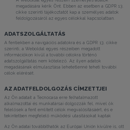
megadására kérik Önt. Ebben az esetben a GDPR 13.
cikke szerinti tájékoztatót kap a személyes adatok
feldolgozásáról az egyes célokkal kapcsolatban.
ADATSZOLGÁLTATÁS
A fentiekben a navigációs adatokra és a GDPR 13. cikke
szerinti, a Weboldal egyes részeiben megadott
információkon kívül a további célokra történő
adatszolgáltatás nem kötelező. Az ilyen adatok
megadásának elmulasztása lehetetlenné teheti további
célok elérését.
AZ ADATFELDOLGOZÁS CÍMZETTJEI
Az Ön adatait a Tecnocasa erre felhatalmazott
alkalmazottai és munkatársai dolgozzák fel, mivel ők
felelősek a fent említett célok megvalósításáért, és e
tekintetben megfelelő működési utasításokat kaptak
Az Ön adatai továbbíthatók az Európai Unión kívülre is, ott