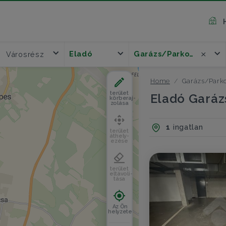
Eladó
Garázs/Parkoló
Városrész
Home
Garázs/Parko
terület
Eladó Garáz
körberaj-
zolása
1
ingatlan
terület
áthely-
ezése
terület
eltávolí-
tása
Az Ön
helyzete