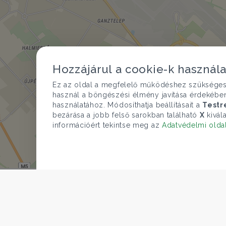
Hozzájárul a cookie-k használ
Ez az oldal a megfelelő működéshez szükséges te
használ a böngészési élmény javítása érdekébe
használatához. Módosíthatja beállításait a
Testr
bezárása a jobb felső sarokban található
X
kivála
információért tekintse meg az
Adatvédelmi olda
Az összes kapcsolódó ingatlan 
© O
CÉGÜNK
Gruppo T.F.M. Szolgáltató Zrt.
ÁRFOLYAM 06/08/2026
Rólunk
EUR 363.03 HUF
A Tecnocasa csoport