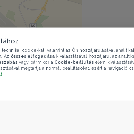
atához
chnikai cookie-kat, valamint az Ön hozzájárulásával analitika
n. Az
összes elfogadása
kiválasztásával hozzájárul az analiti
eszabás
vagy bármikor a
Cookie-beállítás
elem kiválasztásáv
sztásával megtartja a normál beállításokat, ezért a navigáció cs
lt
.
mutatása
penMapTiles
|
© OpenStreetMap contributors
ELÉRHETŐSÉGEINK
Gruppo T.F.M. Szolgáltató Zrt.
1068 Budapest, Király utca 102
+36 1 352 1900