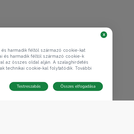
x
i és harmadik féltől származó cookie-kat
kai és harmadik féltől származó cookie-k
al az összes oldal alján. A szalaghirdetés
ak technikai cookie-kal folytatódik. További
Testreszabás
Összes elfogadása
TECNOCASA A VILÁGBAN
,
,
,
,
,
Olaszország
Spanyolország
Magyarország
Mexikó
Lengyelország
,
,
,
,
Thaiföld
Franciaország
Németország
Tunézia
San Marino
Cookie-beállítások