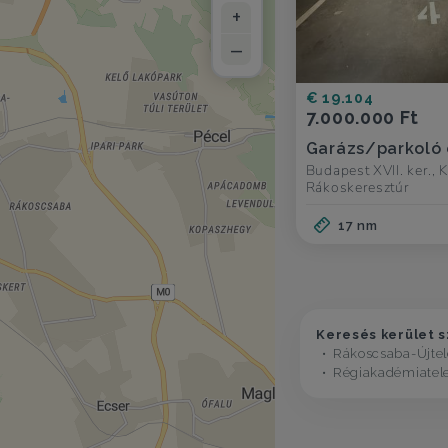
+
–
€ 19.104
7.000.000 Ft
Garázs/parkoló
Budapest XVII. ker., 
Rákoskeresztúr
17 nm
Keresés kerület s
Rákoscsaba-Újte
Régiakadémiatel