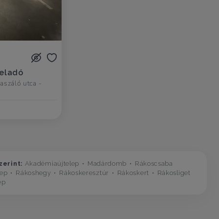
 eladó
Kaszáló utca -
zerint:
Akadémiaújtelep
Madárdomb
Rákoscsaba
lep
Rákoshegy
Rákoskeresztúr
Rákoskert
Rákosliget
ep