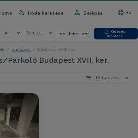
HU
Home
Iroda keresése
Belépés
Keresés
Ár
Terület
Részletes kereső
mentése
ló
Budapest
Budapest XVII. ker.
s/Parkoló Budapest XVII. ker.
Rendezés