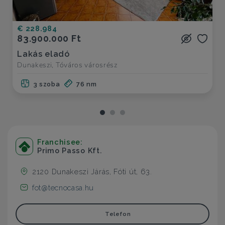
€ 228.984
83.900.000 Ft
Lakás eladó
Dunakeszi, Tóváros városrész
3 szoba
76 nm
Franchisee:
Primo Passo Kft.
2120 Dunakeszi Járás, Fóti út, 63.
fot@tecnocasa.hu
Telefon