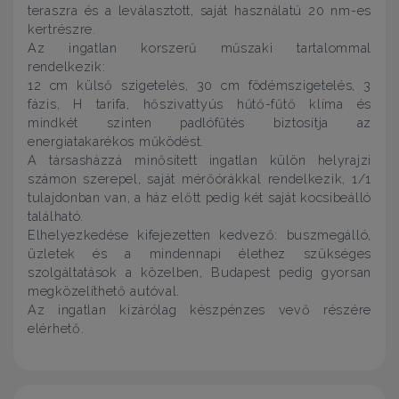
teraszra és a leválasztott, saját használatú 20 nm-es
kertrészre.
Az ingatlan korszerű műszaki tartalommal
rendelkezik:
12 cm külső szigetelés, 30 cm födémszigetelés, 3
fázis, H tarifa, hőszivattyús hűtő-fűtő klíma és
mindkét szinten padlófűtés biztosítja az
energiatakarékos működést.
A társasházzá minősített ingatlan külön helyrajzi
számon szerepel, saját mérőórákkal rendelkezik, 1/1
tulajdonban van, a ház előtt pedig két saját kocsibeálló
található.
Elhelyezkedése kifejezetten kedvező: buszmegálló,
üzletek és a mindennapi élethez szükséges
szolgáltatások a közelben, Budapest pedig gyorsan
megközelíthető autóval.
Az ingatlan kizárólag készpénzes vevő részére
elérhető.