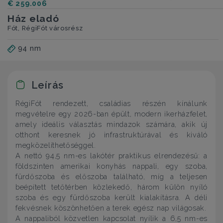
€ 259.006
Ház eladó
Fót, RégiFót városrész
94 nm
Leírás
RégiFót rendezett, családias részén kínálunk
megvételre egy 2026-ban épült, modern ikerházfelet,
amely ideális választás mindazok számára, akik új
otthont keresnek jó infrastruktúrával és kiváló
megközelíthetőséggel.
A nettó 94,5 nm-es lakótér praktikus elrendezésű: a
földszinten amerikai konyhás nappali, egy szoba,
fürdőszoba és előszoba található, míg a teljesen
beépített tetőtérben közlekedő, három külön nyíló
szoba és egy fürdőszoba került kialakításra. A déli
fekvésnek köszönhetően a terek egész nap világosak.
A nappaliból közvetlen kapcsolat nyílik a 6,5 nm-es