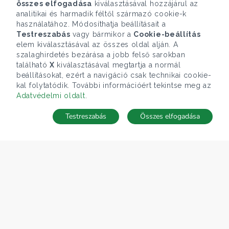
összes elfogadása
kiválasztásával hozzájárul az
analitikai és harmadik féltől származó cookie-k
használatához. Módosíthatja beállításait a
Testreszabás
vagy bármikor a
Cookie-beállítás
elem kiválasztásával az összes oldal alján. A
szalaghirdetés bezárása a jobb felső sarokban
található
X
kiválasztásával megtartja a normál
beállításokat, ezért a navigáció csak technikai cookie-
kal folytatódik. További információért tekintse meg az
Adatvédelmi oldalt
.
Testreszabás
Összes elfogadása
Telefonhívás
Kapcsolat
ÁRFOLYAM 07/08/2026
EUR 366.4 HUF
CÉGÜNK