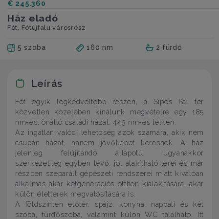
€ 245.360
Ház eladó
Fót, Fótújfalu városrész
5 szoba
160 nm
2 fürdő
Leírás
Fót egyik legkedveltebb részén, a Sipos Pál tér
közvetlen közelében kínálunk megvételre egy 185
nm-es, önálló családi házat, 443 nm-es telken.
Az ingatlan valódi lehetőség azok számára, akik nem
csupán házat, hanem jövőképet keresnek. A ház
jelenleg felújítandó állapotú, ugyanakkor
szerkezetileg egyben lévő, jól alakítható terei és már
részben szeparált gépészeti rendszerei miatt kiválóan
alkalmas akár kétgenerációs otthon kialakítására, akár
külön életterek megvalósítására is.
A földszinten előtér, spájz, konyha, nappali és két
szoba, fürdőszoba, valamint külön WC található. Itt