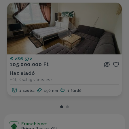
€ 286.572
105.000.000 Ft
Ház eladó
Fót, Kisalag városrész
4 szoba
150 nm
1 fürdő
Franchisee:
Primo Passo Kft.