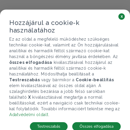
x
Hozzájárul a cookie-k
használatához
Ez az oldal a megfelelő működéshez szükséges
technikai cookie-kat, valamint az Ön hozzájárulásával
analitikai és harmadik féltől származó cookie-kat
használ a böngészési élmény javítása érdekében. Az
összes elfogadása
kiválasztásával hozzájárul az
analitikai és harmadik féltől származó cookie-k
használatához. Módosíthatja beállításait a
Testreszabás
vagy bármikor a
Cookie-beállítás
elem kiválasztásával az összes oldal alján. A
szalaghirdetés bezárása a jobb felső sarokban
található
X
kiválasztásával megtartja a normál
beállításokat, ezért a navigáció csak technikai cookie-
kal folytatódik. További információért tekintse meg az
Adatvédelmi oldalt
.
Testreszabás
Összes elfogadása
Telefonhívás
Kapcsolat