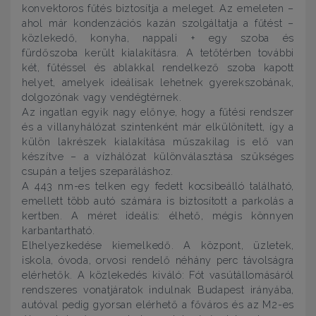
konvektoros fűtés biztosítja a meleget. Az emeleten –
ahol már kondenzációs kazán szolgáltatja a fűtést –
közlekedő, konyha, nappali + egy szoba és
fürdőszoba került kialakításra. A tetőtérben további
két, fűtéssel és ablakkal rendelkező szoba kapott
helyet, amelyek ideálisak lehetnek gyerekszobának,
dolgozónak vagy vendégtérnek.
Az ingatlan egyik nagy előnye, hogy a fűtési rendszer
és a villanyhálózat szintenként már elkülönített, így a
külön lakrészek kialakítása műszakilag is elő van
készítve – a vízhálózat különválasztása szükséges
csupán a teljes szeparáláshoz.
A 443 nm-es telken egy fedett kocsibeálló található,
emellett több autó számára is biztosított a parkolás a
kertben. A méret ideális: élhető, mégis könnyen
karbantartható.
Elhelyezkedése kiemelkedő. A központ, üzletek,
iskola, óvoda, orvosi rendelő néhány perc távolságra
elérhetők. A közlekedés kiváló: Fót vasútállomásáról
rendszeres vonatjáratok indulnak Budapest irányába,
autóval pedig gyorsan elérhető a főváros és az M2-es