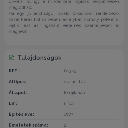
útvonal is, így a mindennapi ingázás kényelmesen
megoldható.
Ha egy jó adottságú, kiváló lokációval rendelkező
házat keres Fót szívében, amelyben komoly potenciál
rejlik, ezt az ingatlant érdemes személyesen is
megnézni.
Tulajdonságok
REF.:
61375
Altípus:
családi ház
Állapot:
felújítandó
Lift:
nincs
Építés éve:
1987
Emeletek száma:
2