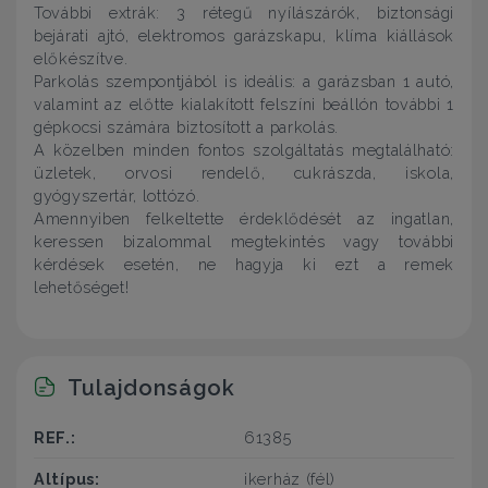
További extrák: 3 rétegű nyílászárók, biztonsági
bejárati ajtó, elektromos garázskapu, klíma kiállások
előkészítve.
Parkolás szempontjából is ideális: a garázsban 1 autó,
valamint az előtte kialakított felszíni beállón további 1
gépkocsi számára biztosított a parkolás.
A közelben minden fontos szolgáltatás megtalálható:
üzletek, orvosi rendelő, cukrászda, iskola,
gyógyszertár, lottózó.
Amennyiben felkeltette érdeklődését az ingatlan,
keressen bizalommal megtekintés vagy további
kérdések esetén, ne hagyja ki ezt a remek
lehetőséget!
Tulajdonságok
REF.:
61385
Altípus:
ikerház (fél)