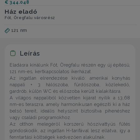
€ 344.048
Ház eladó
Fót, Öregfalu városrész
121 nm
Leírás
Eladásra kínálunk Fót, Öregfalu részén egy új építésű,
121 nm-es, kertkapcsolatos ikerházat.
Az ingatlan elrendezése kiváló: amerikai konyhás
nappali + 3 hálószoba, fürdőszoba, közlekedő,
gardrób, külön WC és előszoba került kialakításra.
A világos nappaliból közvetlen kijárat nyílik a 13,68
nm-es teraszra, amely harmonikusan egészíti ki a ház
belső tereit, ideális helyszínt biztosítva pihenéshez
vagy családi programokhoz.
Az otthon melegéről korszerű hőszivattyús fűtés
gondoskodik, az ingatlan H-tarifával lesz ellátva, így a
fenntartási költségek kedvezően alakulnak.