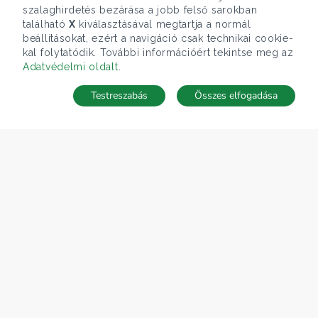
szalaghirdetés bezárása a jobb felső sarokban
található
X
kiválasztásával megtartja a normál
beállításokat, ezért a navigáció csak technikai cookie-
kal folytatódik. További információért tekintse meg az
Adatvédelmi oldalt
.
Testreszabás
Összes elfogadása
Telefonhívás
Kapcsolat
ÁRFOLYAM 05/08/2026
EUR 362.34 HUF
CÉGÜNK
Gruppo T.F.M. Szolgáltató Zrt.
Rólunk
A Tecnocasa csoport
Munkát keresel?