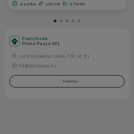
4 szoba
110 nm
2 fürdő
Franchisee:
Primo Passo Kft.
2120 Dunakeszi Járás, Fóti út, 63.
fot@tecnocasa.hu
Telefon