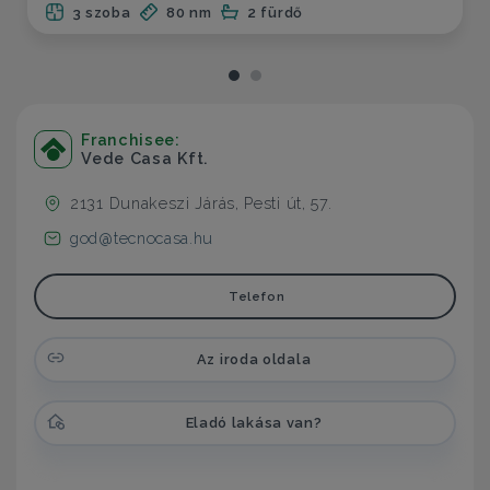
3 szoba
80 nm
2 fürdő
Franchisee:
Vede Casa Kft.
2131 Dunakeszi Járás, Pesti út, 57.
god@tecnocasa.hu
Telefon
Az iroda oldala
Eladó lakása van?