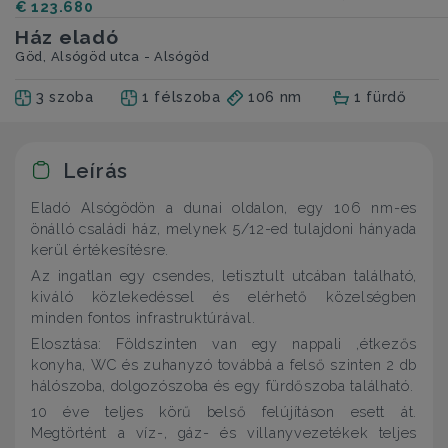
€ 123.680
Ház eladó
Göd, Alsógöd utca - Alsógöd
3 szoba
1 félszoba
106 nm
1 fürdő
Leírás
Eladó Alsógödön a dunai oldalon, egy 106 nm-es
önálló családi ház, melynek 5/12-ed tulajdoni hányada
kerül értékesítésre.
Az ingatlan egy csendes, letisztult utcában található,
kiváló közlekedéssel és elérhető közelségben
minden fontos infrastruktúrával.
Elosztása: Földszinten van egy nappali ,étkezős
konyha, WC és zuhanyzó továbbá a felső szinten 2 db
hálószoba, dolgozószoba és egy fürdőszoba található.
10 éve teljes körű belső felújításon esett át.
Megtörtént a víz-, gáz- és villanyvezetékek teljes