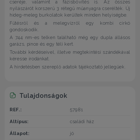
cseréje, valamint a fázisbővítés is. Az összes
nyílászárót korszerű 3 rétegű műanyagra cserélték. Új
hideg-meleg burkolatok kerültek minden helyiségbe.
Fűtésről és a melegvízről egy kombi cirkó
gondoskodik.
A 744 nm-es telken található még egy dupla állásos
garázs, pince és egy téli kert.
További kérdéseivel, illetve megtekintési szándékával
kéresse irodánkat.
A hirdetésben szereplő adatok tájékoztató jellegűek.
Tulajdonságok
REF.:
57981
Altípus:
családi ház
Állapot:
jó