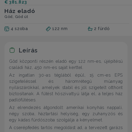
€ 381.823
Ház eladó
Göd, Göd út
4 szoba
122 nm
2 fürdő
Leírás
Göd központi részén eladó egy 122 nm-es, újépítésű
családi ház, 450 nm-es saját kerttel.
Az ingatlan 30-as téglából épül, 15 cm-es EPS
szigeteléssel és háromrétegű műanyag
nyílászárókkal, amelyek stabil és jól szigetelt otthont
biztosítanak. A fűtést hőszivattyú látja el, a teljes ház
padlófűtéses.
Az elrendezés átgondolt: amerikai konyhás nappali,
négy szoba, háztartási helyiség, egy zuhanyzós és
egy kádas fürdőszoba szolgálja a kényelmet.
A cserépfedés tartós megoldást ad, a tervezett garázs