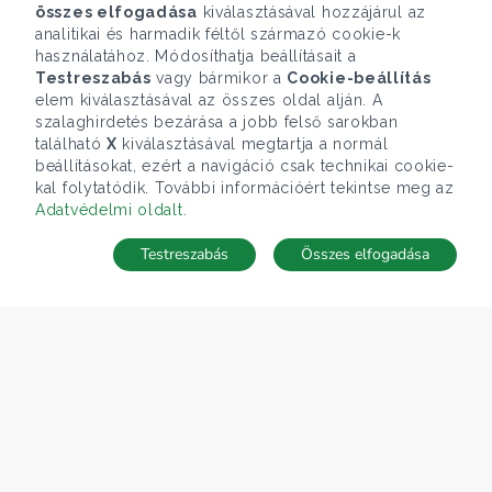
összes elfogadása
kiválasztásával hozzájárul az
analitikai és harmadik féltől származó cookie-k
használatához. Módosíthatja beállításait a
Testreszabás
vagy bármikor a
Cookie-beállítás
elem kiválasztásával az összes oldal alján. A
szalaghirdetés bezárása a jobb felső sarokban
található
X
kiválasztásával megtartja a normál
beállításokat, ezért a navigáció csak technikai cookie-
kal folytatódik. További információért tekintse meg az
Adatvédelmi oldalt
.
Testreszabás
Összes elfogadása
Telefonhívás
Kapcsolat
ÁRFOLYAM 06/08/2026
EUR 363.03 HUF
CÉGÜNK