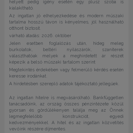
helyett pedig igény esetén egy plusz szoba is
kialakítható.
Az ingatlan jó elhelyezkedése és modern műszaki
tartalma hosszú távon is kényelmes, jól használható
otthont biztosít.
várható átadás: 2026. október
Jelen esetben foglalózás után, hideg meleg
burkolatok, beltéri nyílászárók, szaniterek
választhatóak melyek a meghirdetett ár részét
képezik a belső műszaki tartalom szerint
Megtekintés érdekében vagy felmerülő kérdés esetén
keresse irodánkat.
A hirdetésben szereplő adatok tájékoztató jellegűek.
Az ingatlan hitelre is megvásárolható. Bankfüggetlen
tanácsadóink, az ország összes pénzintézete közül
gyorsan és gördülékenyen találja meg az Önnek
legmegfelelőbb konstrukciót, egyedi
kedvezményekkel. A hitel és az ingatlan közvetítés
vevőink részére díjmentes.