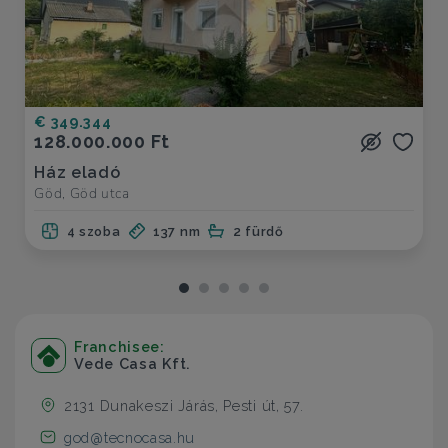
€ 349.344
128.000.000 Ft
Ház eladó
Göd, Göd utca
4 szoba
137 nm
2 fürdő
Franchisee:
Vede Casa Kft.
2131 Dunakeszi Járás, Pesti út, 57.
god@tecnocasa.hu