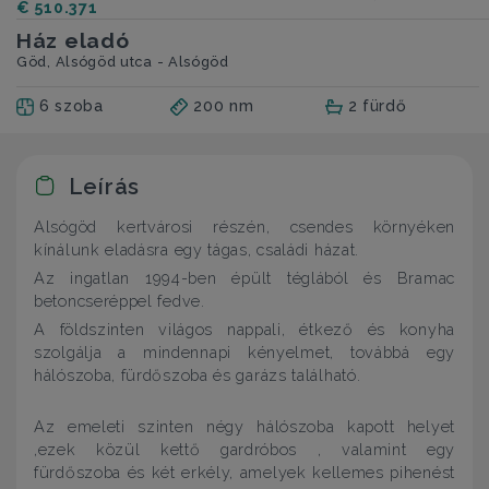
€ 510.371
Ház eladó
Göd, Alsógöd utca - Alsógöd
6 szoba
200 nm
2 fürdő
Leírás
Alsógöd kertvárosi részén, csendes környéken
kínálunk eladásra egy tágas, családi házat.
Az ingatlan 1994-ben épült téglából és Bramac
betoncseréppel fedve.
A földszinten világos nappali, étkező és konyha
szolgálja a mindennapi kényelmet, továbbá egy
hálószoba, fürdőszoba és garázs található.
Az emeleti szinten négy hálószoba kapott helyet
,ezek közül kettő gardróbos , valamint egy
fürdőszoba és két erkély, amelyek kellemes pihenést