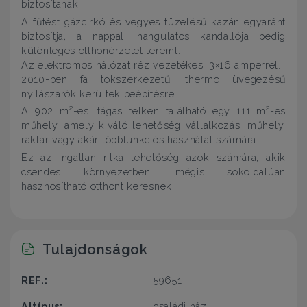
biztosítanak.
A fűtést gázcirkó és vegyes tüzelésű kazán egyaránt
biztosítja, a nappali hangulatos kandallója pedig
különleges otthonérzetet teremt.
Az elektromos hálózat réz vezetékes, 3×16 amperrel.
2010-ben fa tokszerkezetű, thermo üvegezésű
nyílászárók kerültek beépítésre.
A 902 m²-es, tágas telken található egy 111 m²-es
műhely, amely kiváló lehetőség vállalkozás, műhely,
raktár vagy akár többfunkciós használat számára.
Ez az ingatlan ritka lehetőség azok számára, akik
csendes környezetben, mégis sokoldalúan
hasznosítható otthont keresnek.
Tulajdonságok
REF.:
59651
Altípus:
családi ház