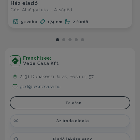
Ház eladó
Göd, Alsógöd utca - Alsógöd
5 szoba
174 nm
2 fürdő
Franchisee:
Vede Casa Kft.
2131 Dunakeszi Járás, Pesti út, 57.
god@tecnocasa.hu
Telefon
Az iroda oldala
Eladó lakása van?