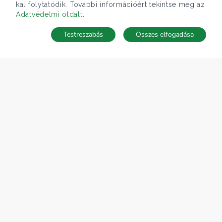
kal folytatódik. További információért tekintse meg az
Adatvédelmi oldalt
.
Testreszabás
Összes elfogadása
Telefonhívás
Kapcsolat
ÁRFOLYAM 07/08/2026
EUR 366.4 HUF
CÉGÜNK
Gruppo T.F.M. Szolgáltató Zrt.
Rólunk
A Tecnocasa csoport
Munkát keresel?
ELÉRHETŐSÉGEINK
Gruppo T.F.M. Szolgáltató Zrt.