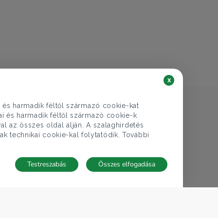
128.000.000 Ft
Ház eladó
Göd, Göd utca
4 szoba
137 nm
2 fürdő
x
i és harmadik féltől származó cookie-kat
kai és harmadik féltől származó cookie-k
al az összes oldal alján. A szalaghirdetés
ak technikai cookie-kal folytatódik. További
Testreszabás
Összes elfogadása
TECNOCASA A VILÁGBAN
,
,
,
,
,
Olaszország
Spanyolország
Magyarország
Mexikó
Lengyelország