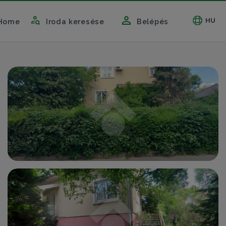
HU
Home
Iroda keresése
Belépés