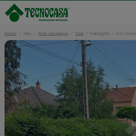
Home
Ház
Pest vármegye
Göd
Felsőgöd
Ház eladó