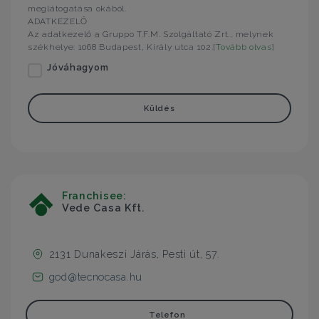
meglátogatása okából.
ADATKEZELŐ
Az adatkezelő a Gruppo T.F.M. Szolgáltató Zrt., melynek
székhelye: 1068 Budapest, Király utca 102.[
Tovább olvas
]
Jóváhagyom
Küldés
Franchisee:
Vede Casa Kft.
2131 Dunakeszi Járás, Pesti út, 57.
god@tecnocasa.hu
Telefon