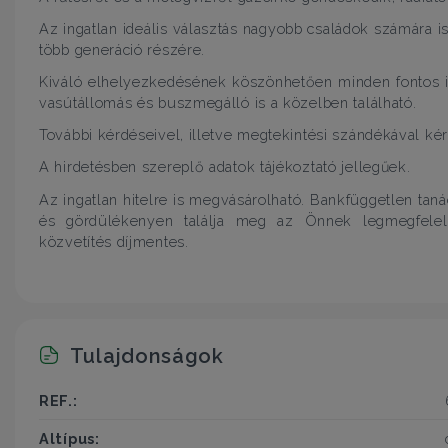
Az ingatlan ideális választás nagyobb családok számára is,
több generáció részére.
Kiváló elhelyezkedésének köszönhetően minden fontos in
vasútállomás és buszmegálló is a közelben található.
További kérdéseivel, illetve megtekintési szándékával ké
A hirdetésben szereplő adatok tájékoztató jellegűek.
Az ingatlan hitelre is megvásárolható. Bankfüggetlen ta
és gördülékenyen találja meg az Önnek legmegfelel
közvetítés díjmentes.
Tulajdonságok
REF.:
Altípus: