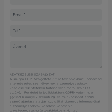
Email*
Tel*
Üzenet
ADATKEZELÉSI SZABÁLYZAT
A Gruppo T.F.M. Szolgáltató Zrt. (a továbbiakban: Tecnocasa)
a természetes személyeknek a személyes adatok
kezelése tekintetében történő védelméről szóló EU
2016/679 Rendelet (a továbbiakban: GDPR) ,valamint a
95/46/EK irányelv szerinti 29.-es munkacsoport 2/2001.
számú ajánlása alapján szolgáltat bizonyos információkat
a személyes adatok kezelése kapcsán a
www.tecnocasa.hu (a továbbiakban: Honlap)