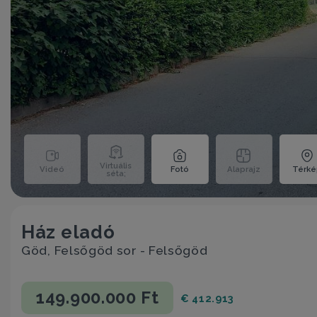
Virtuális
Videó
Fotó
Alaprajz
Térk
séta;
Ház eladó
Göd, Felsőgöd sor - Felsőgöd
149.900.000 Ft
€ 412.913