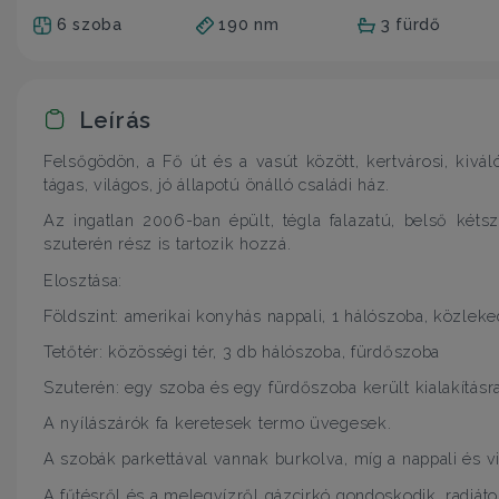
6 szoba
190 nm
3 fürdő
Leírás
Felsőgödön, a Fő út és a vasút között, kertvárosi, kivá
tágas, világos, jó állapotú önálló családi ház.
Az ingatlan 2006-ban épült, tégla falazatú, belső kétszi
szuterén rész is tartozik hozzá.
Elosztása:
Földszint: amerikai konyhás nappali, 1 hálószoba, közle
Tetőtér: közösségi tér, 3 db hálószoba, fürdőszoba
Szuterén: egy szoba és egy fürdőszoba került kialakításr
A nyílászárók fa keretesek termo üvegesek.
A szobák parkettával vannak burkolva, míg a nappali és viz
A fűtésről és a melegvízről gázcirkó gondoskodik, radiáto