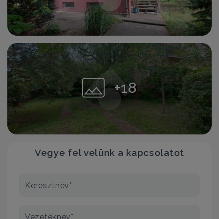
+18
Vegye fel velünk a kapcsolatot
Keresztnév*
Vezetéknév*