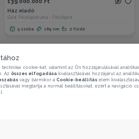
139.000.000 Ft
Ház eladó
Göd, Felsőgöd utca - Felsőgöd
5 szoba
189 nm
2 fürdő
atához
chnikai cookie-kat, valamint az Ön hozzájárulásával analitika
n. Az
összes elfogadása
kiválasztásával hozzájárul az analiti
eszabás
vagy bármikor a
Cookie-beállítás
elem kiválasztásáv
sztásával megtartja a normál beállításokat, ezért a navigáció cs
lt
.
ELÉRHETŐSÉGEINK