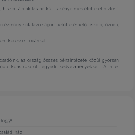
 hiszen átalakítás nélkül is kényelmes életteret biztosít
tézmény sétatávolságon belül elérhető: iskola, óvoda,
rem keresse irodánkat.
nácsadóink, az ország összes pénzintézete közül gyorsan
őbb konstrukciót, egyedi kedvezményekkel. A hitel
60558
családi ház