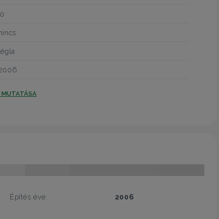
jó
nincs
tégla
2006
T MUTATÁSA
Építés éve:
2006