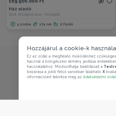
169.900.000 Ft
Ház eladó
Göd, Alsógöd utca - Alsógöd
5 szoba
174 nm
2 fürdő
Hozzájárul a cookie-k használ
Ez az oldal a megfelelő működéshez szükséges te
használ a böngészési élmény javítása érdekébe
használatához. Módosíthatja beállításait a
Testr
bezárása a jobb felső sarokban található
X
kivála
információért tekintse meg az
Adatvédelmi olda
CÉGÜNK