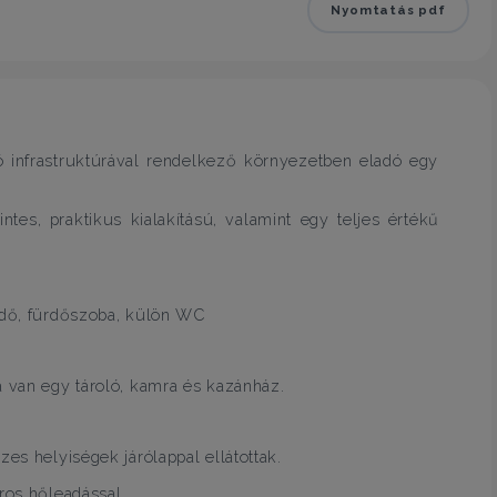
Nyomtatás pdf
ló infrastruktúrával rendelkező környezetben eladó egy
ntes, praktikus kialakítású, valamint egy teljes értékű
kedő, fürdőszoba, külön WC
a van egy tároló, kamra és kazánház.
es helyiségek járólappal ellátottak.
ros hőleadással.