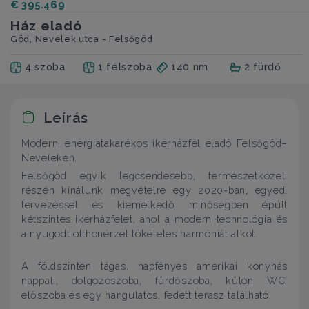
€ 395.469
Ház eladó
Göd, Nevelek utca - Felsőgöd
4 szoba
1 félszoba
140 nm
2 fürdő
Leírás
Modern, energiatakarékos ikerházfél eladó Felsőgöd–
Neveleken.
Felsőgöd egyik legcsendesebb, természetközeli
részén kínálunk megvételre egy 2020-ban, egyedi
tervezéssel és kiemelkedő minőségben épült
kétszintes ikerházfelet, ahol a modern technológia és
a nyugodt otthonérzet tökéletes harmóniát alkot.
A földszinten tágas, napfényes amerikai konyhás
nappali, dolgozószoba, fürdőszoba, külön WC,
előszoba és egy hangulatos, fedett terasz található.