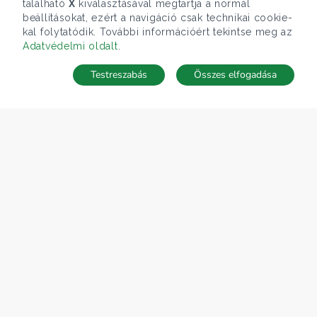
található
X
kiválasztásával megtartja a normál
beállításokat, ezért a navigáció csak technikai cookie-
kal folytatódik. További információért tekintse meg az
Adatvédelmi oldalt
.
Testreszabás
Összes elfogadása
Telefonhívás
Kapcsolat
ÁRFOLYAM 07/08/2026
EUR 366.4 HUF
CÉGÜNK
Gruppo T.F.M. Szolgáltató Zrt.
Rólunk
A Tecnocasa csoport
Munkát keresel?
ELÉRHETŐSÉGEINK