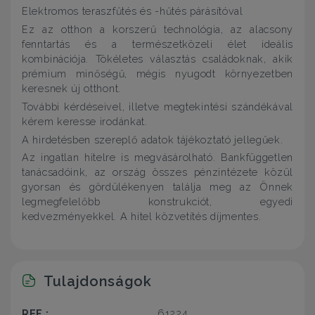
Elektromos teraszfűtés és -hűtés párásítóval
Ez az otthon a korszerű technológia, az alacsony
fenntartás és a természetközeli élet ideális
kombinációja. Tökéletes választás családoknak, akik
prémium minőségű, mégis nyugodt környezetben
keresnek új otthont.
További kérdéseivel, illetve megtekintési szándékával
kérem keresse irodánkat.
A hirdetésben szereplő adatok tájékoztató jellegűek.
Az ingatlan hitelre is megvásárolható. Bankfüggetlen
tanácsadóink, az ország összes pénzintézete közül
gyorsan és gördülékenyen találja meg az Önnek
legmegfelelőbb konstrukciót, egyedi
kedvezményekkel. A hitel közvetítés díjmentes.
Tulajdonságok
REF.:
61224