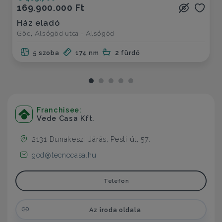
169.900.000 Ft
Ház eladó
Göd, Alsógöd utca - Alsógöd
5 szoba
174 nm
2 fürdő
Franchisee:
Vede Casa Kft.
2131 Dunakeszi Járás, Pesti út, 57.
god@tecnocasa.hu
Telefon
Az iroda oldala