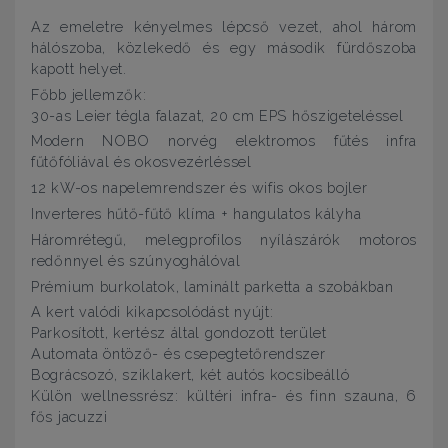
Az emeletre kényelmes lépcső vezet, ahol három
hálószoba, közlekedő és egy második fürdőszoba
kapott helyet.
Főbb jellemzők:
30-as Leier tégla falazat, 20 cm EPS hőszigeteléssel
Modern NOBO norvég elektromos fűtés infra
fűtőfóliával és okosvezérléssel
12 kW-os napelemrendszer és wifis okos bojler
Inverteres hűtő-fűtő klíma + hangulatos kályha
Háromrétegű, melegprofilos nyílászárók motoros
redőnnyel és szúnyoghálóval
Prémium burkolatok, laminált parketta a szobákban
A kert valódi kikapcsolódást nyújt:
Parkosított, kertész által gondozott terület
Automata öntöző- és csepegtetőrendszer
Bográcsozó, sziklakert, két autós kocsibeálló
Külön wellnessrész: kültéri infra- és finn szauna, 6
fős jacuzzi