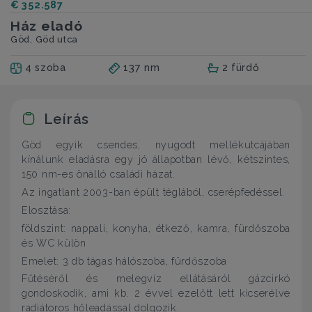
€ 352.587
Ház eladó
Göd, Göd utca
4 szoba
137 nm
2 fürdő
Leírás
Göd egyik csendes, nyugodt mellékutcájában
kínálunk eladásra egy jó állapotban lévő, kétszintes,
150 nm-es önálló családi házat.
Az ingatlant 2003-ban épült téglából, cserépfedéssel.
Elosztása:
földszint: nappali, konyha, étkező, kamra, fürdőszoba
és WC külön
Emelet: 3 db tágas hálószoba, fürdőszoba
Fűtéséről és melegvíz ellátásáról gázcirkó
gondoskodik, ami kb. 2 évvel ezelőtt lett kicserélve
radiátoros hőleadással dolgozik.