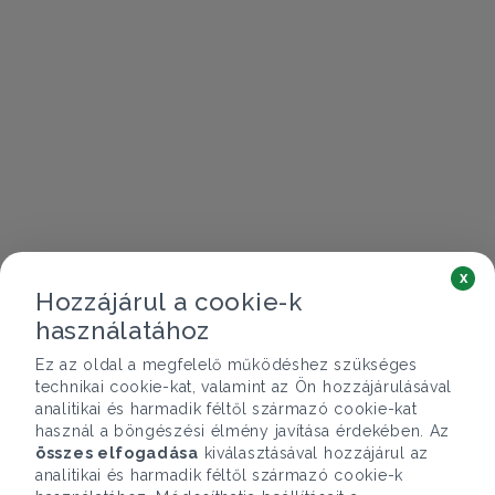
x
Hozzájárul a cookie-k
használatához
Ez az oldal a megfelelő működéshez szükséges
technikai cookie-kat, valamint az Ön hozzájárulásával
analitikai és harmadik féltől származó cookie-kat
használ a böngészési élmény javítása érdekében. Az
összes elfogadása
kiválasztásával hozzájárul az
analitikai és harmadik féltől származó cookie-k