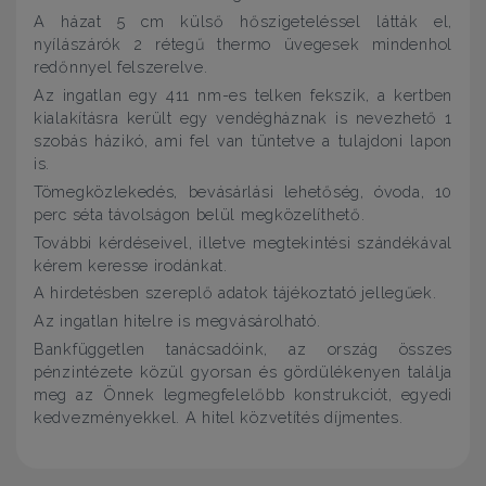
A házat 5 cm külső hőszigeteléssel látták el,
nyílászárók 2 rétegű thermo üvegesek mindenhol
redőnnyel felszerelve.
Az ingatlan egy 411 nm-es telken fekszik, a kertben
kialakításra került egy vendégháznak is nevezhető 1
szobás házikó, ami fel van tüntetve a tulajdoni lapon
is.
Tömegközlekedés, bevásárlási lehetőség, óvoda, 10
perc séta távolságon belül megközelíthető.
További kérdéseivel, illetve megtekintési szándékával
kérem keresse irodánkat.
A hirdetésben szereplő adatok tájékoztató jellegűek.
Az ingatlan hitelre is megvásárolható.
Bankfüggetlen tanácsadóink, az ország összes
pénzintézete közül gyorsan és gördülékenyen találja
meg az Önnek legmegfelelőbb konstrukciót, egyedi
kedvezményekkel. A hitel közvetítés díjmentes.