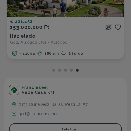
€ 421.452
153.000.000 Ft
Ház eladó
Göd, Alsógöd utca - Alsógöd
5 szoba
166 nm
2 fürdő
Franchisee:
Vede Casa Kft.
2131 Dunakeszi Járás, Pesti út, 57.
god@tecnocasa.hu
Telefon