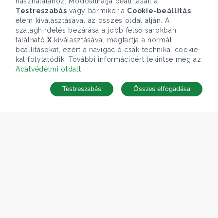
használatához. Módosíthatja beállításait a
Testreszabás
vagy bármikor a
Cookie-beállítás
elem kiválasztásával az összes oldal alján. A
szalaghirdetés bezárása a jobb felső sarokban
található
X
kiválasztásával megtartja a normál
beállításokat, ezért a navigáció csak technikai cookie-
kal folytatódik. További információért tekintse meg az
Adatvédelmi oldalt
.
Testreszabás
Összes elfogadása
Telefonhívás
Kapcsolat
ÁRFOLYAM 06/08/2026
EUR 363.03 HUF
CÉGÜNK
Gruppo T.F.M. Szolgáltató Zrt.
Rólunk
A Tecnocasa csoport