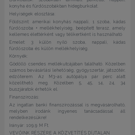
konyha és fürdőszobákban hidegburkolat.
Helyiségek elosztása:
Földszint: amerikai konyhás nappali, 1 szoba, kádas
fürdőszoba + mellékhelyiség, beépített terasz, amely
kellemes élettérként vagy télikertként is használható
Emelet: 3 külön nyíló szoba, nappali, kádas
fürdőszoba és külön mellékhelyiség.
Környék:
Gödöllő csendes mellékutcájában található. Közelben
számos bevásárlási lehetőség, gyógyszertár, játszótér,
edzőterem. Az M3-as autópálya pár perc alatt
közelíthető meg. Közelben 5, 45, 14, 24, 34
buszjáratok érhetők el.
Finanszírozás:
Az ingatlan banki finanszírozással is megvásárolható,
melyben irodánk ingyenes tanácsadással áll
rendelkezésükre!
Irányár: 109,9 M Ft.
VEVŐINK RÉSZÉRE A KÖZVETÍTÉS DÍJTALAN