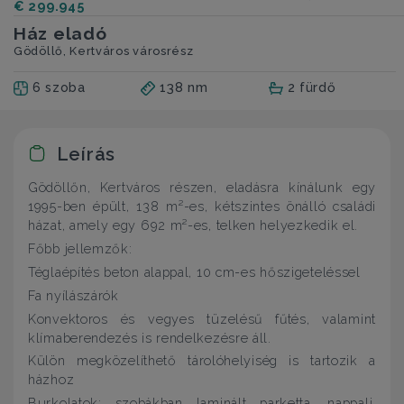
€ 299.945
Ház eladó
Gödöllő, Kertváros városrész
6 szoba
138 nm
2 fürdő
Leírás
Gödöllőn, Kertváros részen, eladásra kínálunk egy
1995-ben épült, 138 m²-es, kétszintes önálló családi
házat, amely egy 692 m²-es, telken helyezkedik el.
Főbb jellemzők:
Téglaépítés beton alappal, 10 cm-es hőszigeteléssel
Fa nyílászárók
Konvektoros és vegyes tüzelésű fűtés, valamint
klímaberendezés is rendelkezésre áll.
Külön megközelíthető tárolóhelyiség is tartozik a
házhoz
Burkolatok: szobákban laminált parketta, nappali,