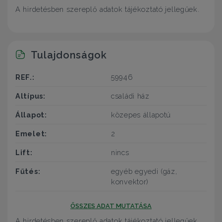
A hirdetésben szereplő adatok tájékoztató jellegűek.
Tulajdonságok
REF.:
59946
Altípus:
családi ház
Állapot:
közepes állapotú
Emelet:
2
Lift:
nincs
Fűtés:
egyéb egyedi (gáz,
konvektor)
ÖSSZES ADAT MUTATÁSA
A hirdetésben szereplő adatok tájékoztató jellegűek.