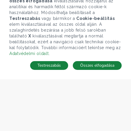
összes elfogadása
kiválasztásával hozzájárul az
analitikai és harmadik féltől származó cookie-k
használatához. Módosíthatja beállításait a
Testreszabás
vagy bármikor a
Cookie-beállítás
elem kiválasztásával az összes oldal alján. A
szalaghirdetés bezárása a jobb felső sarokban
található
X
kiválasztásával megtartja a normál
beállításokat, ezért a navigáció csak technikai cookie-
kal folytatódik. További információért tekintse meg az
Adatvédelmi oldalt
.
Testreszabás
Összes elfogadása
Telefonhívás
Kapcsolat
ÁRFOLYAM 07/08/2026
EUR 366.4 HUF
CÉGÜNK