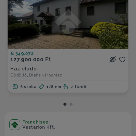
€ 349.072
127.900.000 Ft
Ház eladó
Gödöllő, Blaha városrész
6 szoba
178 nm
2 fürdő
Franchisee:
Vestarion Kft.