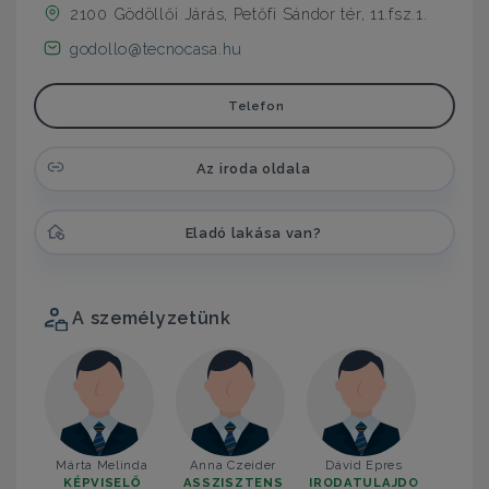
2100 Gödöllői Járás, Petőfi Sándor tér, 11.fsz.1.
godollo@tecnocasa.hu
Telefon
Az iroda oldala
Eladó lakása van?
A személyzetünk
Márta Melinda
Anna Czeider
Dávid Epres
KÉPVISELŐ
ASSZISZTENS
IRODATULAJDO