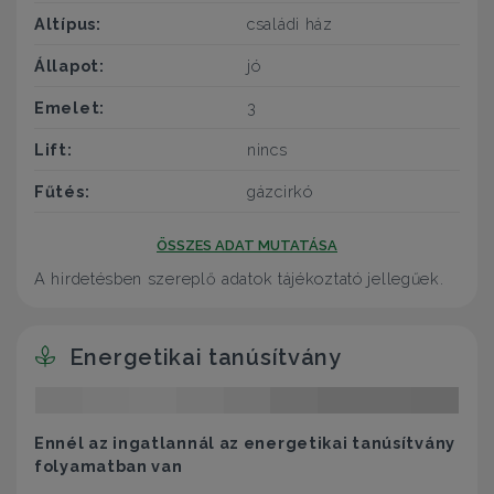
Altípus:
családi ház
Állapot:
jó
Emelet:
3
Lift:
nincs
Fűtés:
gázcirkó
ÖSSZES ADAT MUTATÁSA
A hirdetésben szereplő adatok tájékoztató jellegűek.
Energetikai tanúsítvány
Ennél az ingatlannál az energetikai tanúsítvány
folyamatban van