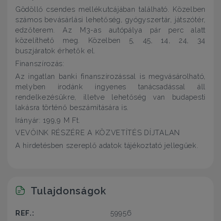
Gödöllő csendes mellékutcájában található. Közelben
számos bevásárlási lehetőség, gyógyszertár, játszótér,
edzőterem. Az M3-as autópálya pár perc alatt
közelíthető meg. Közelben 5, 45, 14, 24, 34
buszjáratok érhetők el.
Finanszírozás:
Az ingatlan banki finanszírozással is megvásárolható,
melyben irodánk ingyenes tanácsadással áll
rendelkezésükre, illetve lehetőség van budapesti
lakásra történő beszámítására is.
Irányár: 199,9 M Ft.
VEVŐINK RÉSZÉRE A KÖZVETÍTÉS DÍJTALAN
A hirdetésben szereplő adatok tájékoztató jellegűek.
Tulajdonságok
REF.:
59956