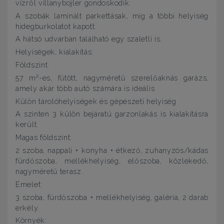
vízről villanybojler gondoskodik.
A szobák laminált parkettásak, míg a többi helyiség
hidegburkolatot kapott.
A hátsó udvarban található egy szaletli is.
Helyiségek, kialakítás:
Földszint:
57 m²-es, fűtött, nagyméretű szerelőaknás garázs,
amely akár több autó számára is ideális
Külön tárolóhelyiségek és gépészeti helyiség
A szinten 3 külön bejáratú garzonlakás is kialakításra
került.
Magas földszint:
2 szoba, nappali + konyha + étkező, zuhanyzós/kádas
fürdőszoba, mellékhelyiség, előszoba, közlekedő,
nagyméretű terasz.
Emelet:
3 szoba, fürdőszoba + mellékhelyiség, galéria, 2 darab
erkély.
Környék: