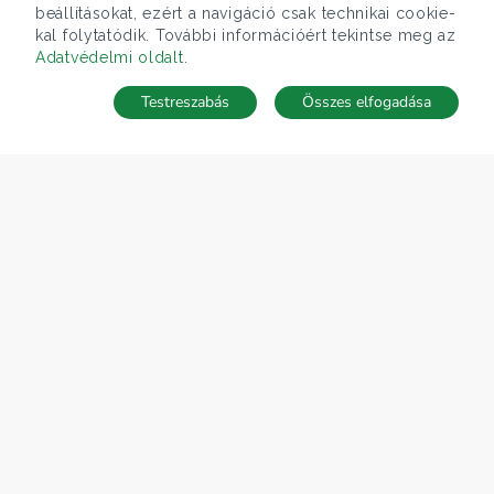
beállításokat, ezért a navigáció csak technikai cookie-
kal folytatódik. További információért tekintse meg az
Adatvédelmi oldalt
.
Testreszabás
Összes elfogadása
Telefonhívás
Kapcsolat
ÁRFOLYAM 05/08/2026
EUR 362.34 HUF
CÉGÜNK
Gruppo T.F.M. Szolgáltató Zrt.
Rólunk
A Tecnocasa csoport
Munkát keresel?
ELÉRHETŐSÉGEINK