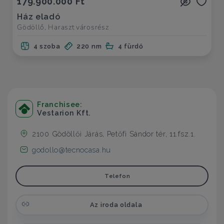
179.900.000 Ft
Ház eladó
Gödöllő, Haraszt városrész
4 szoba
220 nm
4 fürdő
Franchisee:
Vestarion Kft.
2100 Gödöllői Járás, Petőfi Sándor tér, 11.fsz.1.
godollo@tecnocasa.hu
Telefon
Az iroda oldala