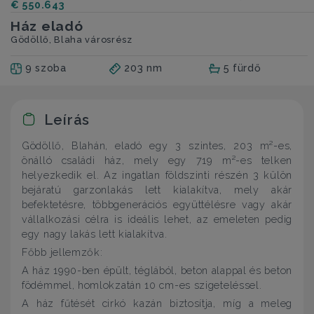
€ 550.643
Ház eladó
Gödöllő, Blaha városrész
9 szoba
203 nm
5 fürdő
Leírás
Gödöllő, Blahán, eladó egy 3 szintes, 203 m²-es,
önálló családi ház, mely egy 719 m²-es telken
helyezkedik el. Az ingatlan földszinti részén 3 külön
bejáratú garzonlakás lett kialakítva, mely akár
befektetésre, többgenerációs együttélésre vagy akár
vállalkozási célra is ideális lehet, az emeleten pedig
egy nagy lakás lett kialakítva.
Főbb jellemzők:
A ház 1990-ben épült, téglából, beton alappal és beton
födémmel, homlokzatán 10 cm-es szigeteléssel.
A ház fűtését cirkó kazán biztosítja, míg a meleg