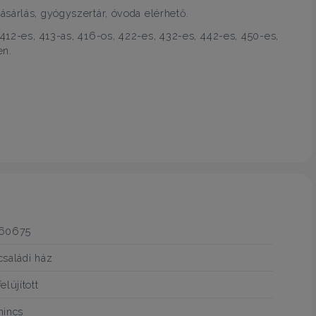
sárlás, gyógyszertár, óvoda elérhető.
412-es, 413-as, 416-os, 422-es, 432-es, 442-es, 450-es,
en.
60675
családi ház
felújított
nincs