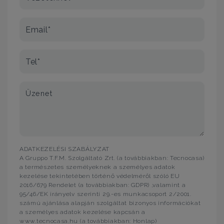
Email*
Tel*
Üzenet
ADATKEZELÉSI SZABÁLYZAT
A Gruppo T.F.M. Szolgáltató Zrt. (a továbbiakban: Tecnocasa)
a természetes személyeknek a személyes adatok
kezelése tekintetében történő védelméről szóló EU
2016/679 Rendelet (a továbbiakban: GDPR) ,valamint a
95/46/EK irányelv szerinti 29.-es munkacsoport 2/2001.
számú ajánlása alapján szolgáltat bizonyos információkat
a személyes adatok kezelése kapcsán a
www.tecnocasa.hu (a továbbiakban: Honlap)