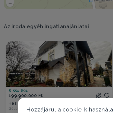
Az iroda egyéb ingatlanajánlatai
€ 551.691
199.900.000 Ft
Ház eladó
Gödöllő, Blaha városrész
Hozzájárul a cookie-k használ