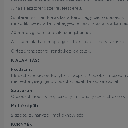
A ház riasztórendszerrel felszerelt.
Szuterén szinten kialakításra került egy padlófűtéses, kl
működik, de ez a terület egyéb felhasználásra is alkalmas
20 nm-es garázs tartozik az ingatlanhoz.
A telken található még egy melléképület amely lakásként 
Öntözőrendszerrel rendelkezik a telek.
KIALAKÍTÁS:
Földszint:
Előszoba, étkezős konyha , nappali, 2 szoba, mosókon
mellékhelyiség, gardróbszoba, fedett teraszkapcsolat.
Szuterén:
Gépészet, iroda, váró, teakonyha, zuhanyzó+ mellékhelyis
Melléképület:
2 szoba, zuhanyzó+ mellékhelyiség
KÖRNYÉK: