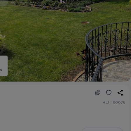
ép
REF: 60675