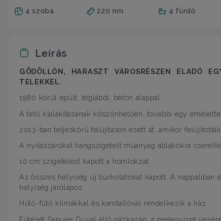
4 szoba
220 nm
4 fürdő
Leírás
GÖDÖLLŐN,
HARASZT VÁROSRÉSZEN
ELADÓ
EG
TELEKKEL.
1980 körül épült, téglából, beton alappal.
A tető kialakításának köszönhetően, további egy emelettel
2013-ban teljeskörű felújításon esett át, amikor felújítottá
A nyílászárókat hangszigetelt műanyag ablakokra cserélték
10 cm szigetelést kapott a homlokzat.
Az összes helyiség új burkolatokat kapott. A nappaliban 
helyiség járólapos.
Hűtő-fűtő klímákkal és kandallóval rendelkezik a ház.
Fűtését Sanuier Duval álló gázkazán, a melegvizet vezérel