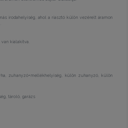
ímás irodahelyiség, ahol a riasztó külön vezérelt áramon
.
van kialakítva.
yha, zuhanyzó+mellékhelyiség, külön zuhanyzó, külön
ég, tároló, garázs