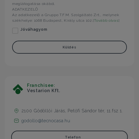
meglátogatása okából.
ADATKEZELŐ
Az adatkezelő a Gruppo T.F.M. Szolgáltató Zrt., melynek
székhelye: 1068 Budapest, Király utca 102.[
Tovább olvas
]
Jóváhagyom
Küldés
Franchisee:
Vestarion Kft.
2100 Gödöllői Járás, Petőfi Sándor tér, 11.fsz.1.
godollo@tecnocasa.hu
Telefon