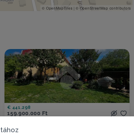
© OpenMapTiles
|
© OpenStreetMap contributors
€ 441.298
159.900.000 Ft
Ház eladó
Gödöllő, Királytelep városrész
atához