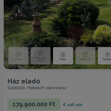
Virtuális
Videó
Fotó
Alaprajz
Térk
séta;
Ház eladó
Gödöllő, Haraszt városrész
179.900.000 Ft
€ 496.495