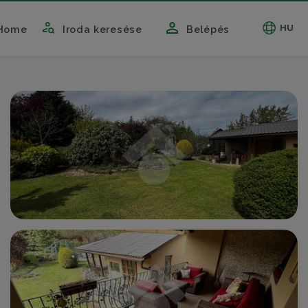
HU
Home
Iroda keresése
Belépés