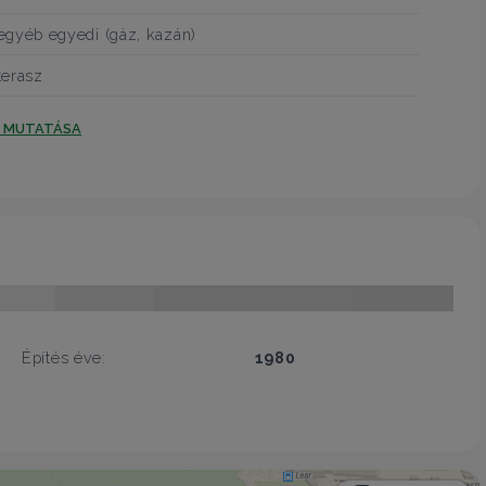
egyéb egyedi (gáz, kazán)
terasz
T MUTATÁSA
Építés éve:
1980