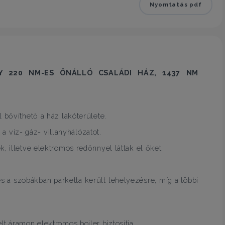
Nyomtatás pdf
Y 220
NM-ES ÖNÁLLÓ CSALÁDI HÁZ,
1437
NM
 bővíthető a ház lakóterülete.
k a víz- gáz- villanyhálózatot.
, illetve elektromos redőnnyel láttak el őket.
és a szobákban parketta került lehelyezésre, míg a többi
t áramon elektromos bojler biztosítja.