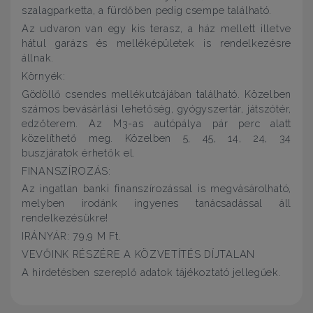
szalagparketta, a fürdőben pedig csempe található.
Az udvaron van egy kis terasz, a ház mellett illetve
hátul garázs és melléképületek is rendelkezésre
állnak.
Környék:
Gödöllő csendes mellékutcájában található. Közelben
számos bevásárlási lehetőség, gyógyszertár, játszótér,
edzőterem. Az M3-as autópálya pár perc alatt
közelíthető meg. Közelben 5, 45, 14, 24, 34
buszjáratok érhetők el.
FINANSZÍROZÁS:
Az ingatlan banki finanszírozással is megvásárolható,
melyben irodánk ingyenes tanácsadással áll
rendelkezésükre!
IRÁNYÁR: 79,9 M Ft.
VEVŐINK RÉSZÉRE A KÖZVETÍTÉS DÍJTALAN
A hirdetésben szereplő adatok tájékoztató jellegűek.