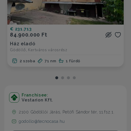
€ 231.713
84.900.000 Ft
Ház eladó
Gödöllő, Kertváros városrész
2 szoba
71 nm
1 fürdő
Franchisee:
Vestarion Kft.
2100 Gödöllői Járás, Petőfi Sándor tér, 11.fsz.1.
godollo@tecnocasa.hu