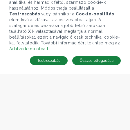
analitikai és harmadik féltől származó cookie-k
használatához. Módosíthatja beállításait a
Testreszabás
vagy bármikor a
Cookie-beállítás
elem kiválasztásával az összes oldal alján. A
szalaghirdetés bezárása a jobb felső sarokban
található
X
kiválasztásával megtartja a normál
beállításokat, ezért a navigáció csak technikai cookie-
kal folytatódik. További információért tekintse meg az
Adatvédelmi oldalt
.
Testreszabás
Összes elfogadása
Telefonhívás
Kapcsolat
ÁRFOLYAM 07/08/2026
EUR 366.4 HUF
CÉGÜNK
Gruppo T.F.M. Szolgáltató Zrt.