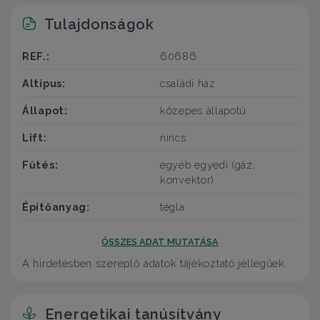
Tulajdonságok
REF.:
60686
Altípus:
családi ház
Állapot:
közepes állapotú
Lift:
nincs
Fűtés:
egyéb egyedi (gáz,
konvektor)
Építőanyag:
tégla
ÖSSZES ADAT MUTATÁSA
A hirdetésben szereplő adatok tájékoztató jellegűek.
Energetikai tanúsítvány