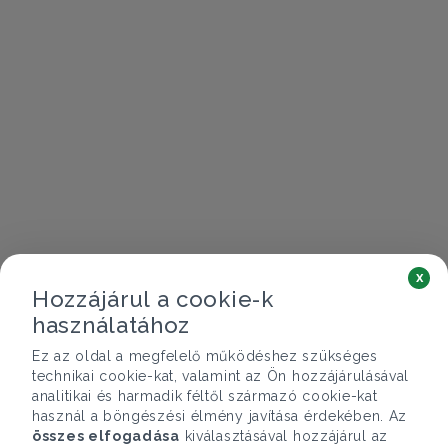
x
Hozzájárul a cookie-k
használatához
Ez az oldal a megfelelő működéshez szükséges
technikai cookie-kat, valamint az Ön hozzájárulásával
analitikai és harmadik féltől származó cookie-kat
használ a böngészési élmény javítása érdekében. Az
összes elfogadása
kiválasztásával hozzájárul az