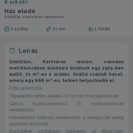
€ 218.067
Ház eladó
Gödöllő, Kertváros városrész
2 szoba
71 nm
1 fürdő
Leírás
Gödöllőn, Kertváros részen,
csendes
mellékutcában
eladásra kínálunk egy
1975
-ben
épült,
71
m²-es
2 szobás
, önálló családi házat,
amely egy
666
m²-es, telken helyezkedik el.
Főbb jellemzők:
Téglaépítés beton alappal, 10 cm-es hőszigeteléssel.
Gázos duplaüvegezésű fa nyílásszárókkal
rendelkezik.
Konvektoros fűtéssel rendelkezik, a melegvizet pedig
gázbojler biztosítja.
Burkolatok: szobákban hajópadló, az étkezőben