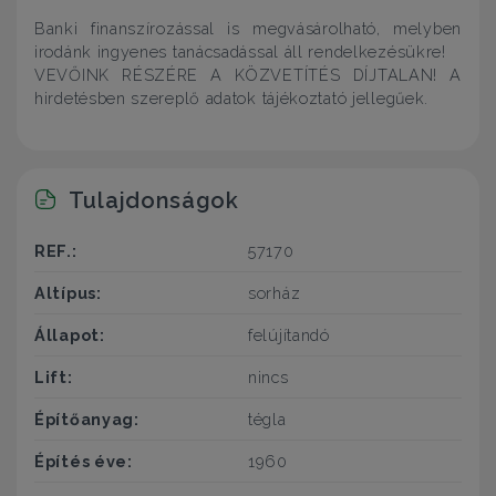
Banki finanszírozással is megvásárolható, melyben
irodánk ingyenes tanácsadással áll rendelkezésükre!
VEVŐINK RÉSZÉRE A KÖZVETÍTÉS DÍJTALAN! A
hirdetésben szereplő adatok tájékoztató jellegűek.
Tulajdonságok
REF.:
57170
Altípus:
sorház
Állapot:
felújítandó
Lift:
nincs
Építőanyag:
tégla
Építés éve:
1960