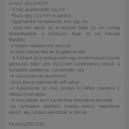
A HÁZ JELLEMZŐI:
- A ház alapterülete 135 nm.
- Plusz egy 23,1 nm-es garázs.
- Saját kerttel rendelkezik, ami 255 nm.
- 1974-ben épült, az elválasztó falak 30 cm vastag
blokktéglából, a közbülső falak 25 cm ikersejt
téglából.
-A födém vasbetonból készült.
-A tetőt cserép fedi és szigetelve lett.
- A fűtésért és a melegvízért egy kondenzációs kombi
gázkazán felel, ami 2023-ban kicserélésre került, a
hőleadók radiátorok, csővezeték vas.
-A villanyhálózat alumínium.
-2023-ban a csatorna fel lett újítva.
-A nyílászárók az alsó szinten ki lettek cserélve 2
rétegű műanyagra.
- A konyhában lévő kamra falai kibontásra kerültek.
-Az emeleten található kisebb erkély beépítésre
került, egy szobát alakítottak ki belőle.
FINANSZÍROZÁS: