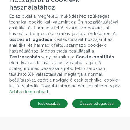
használatához
Ez az oldal a megfelelő működéshez szükséges
technikai cookie-kat, valamint az Ön hozzájárulásával
analitikai és harmadik féltől származó cookie-kat
használ a böngészési élmény javítása érdekében. Az
összes elfogadása
kiválasztásával hozzájárul az
analitikai és harmadik féltől származó cookie-k
használatához. Módosíthatja beállításait a
Testreszabás
vagy bármikor a
Cookie-beállítás
elem kiválasztásával az összes oldal alján. A
szalaghirdetés bezárása a jobb felső sarokban
található
X
kiválasztásával megtartja a normál
beállításokat, ezért a navigáció csak technikai cookie-
kal folytatódik. További információért tekintse meg az
Adatvédelmi oldalt
.
Testreszabás
Összes elfogadása
Telefonhívás
Kapcsolat