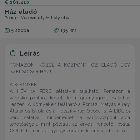
€ 261.410
Ház eladó
Pomáz, Vörösmarty Mihály utca
5 szoba
135 nm
Leírás
POMÁZON, KÖZEL A KÖZPONTHOZ ELADÓ EGY
SZÉLSŐ SORHÁZ!
A KÖRNYÉK:
A HÉV 15 PERC sétatávra található, Pomázon a
városközponthoz közel, de mégis nyugodt, családias
részén. A környéken található a Pomázi Mátyás Király
Általános Iskola és a Hétszínvirág Óvoda is. A LIDL 15
perc sétálva, mindemellett a városközpont adta
lehetőségek, mint például az orvosi rendelő, posta,
COOP, benzinkút, gyógyszertár is könnyen elérhető.