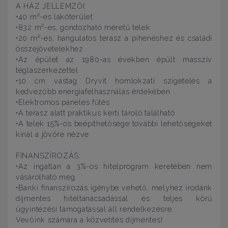
A HÁZ JELLEMZŐI:
•40 m²-es lakóterület
•832 m²-es, gondozható méretű telek
•20 m²-es, hangulatos terasz a pihenéshez és családi
összejövetelekhez
•Az épület az 1980-as években épült masszív
téglaszerkezettel
•10 cm vastag Dryvit homlokzati szigetelés a
kedvezőbb energiafelhasználás érdekében
•Elektromos paneles fűtés
•A terasz alatt praktikus kerti tároló található
•A telek 15%-os beépíthetősége további lehetőségeket
kínál a jövőre nézve
FINANSZÍROZÁS:
•Az ingatlan a 3%-os hitelprogram keretében nem
vásárolható meg.
•Banki finanszírozás igénybe vehető, melyhez irodánk
díjmentes hiteltanácsadással és teljes körű
ügyintézési támogatással áll rendelkezésre.
Vevőink számára a közvetítés díjmentes!