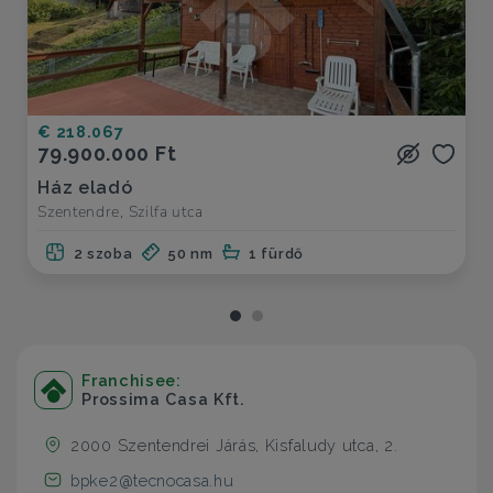
€ 218.067
79.900.000 Ft
Ház eladó
Szentendre, Szilfa utca
2 szoba
50 nm
1 fürdő
Franchisee:
Prossima Casa Kft.
2000 Szentendrei Járás, Kisfaludy utca, 2.
bpke2@tecnocasa.hu