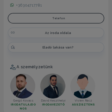
+36304717781
Telefon
Az iroda oldala
Eladó lakása van?
A személyzetünk
Gergő Kovács
Dávid Keszthelyi
Vivien Rácz
IRODATULAJDO
IRODAVEZETŐ
ASSZISZTENS
NOS