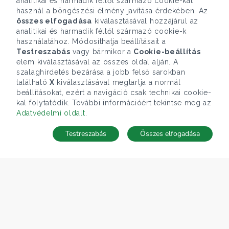
analitikai és harmadik féltől származó cookie-kat
használ a böngészési élmény javítása érdekében. Az
összes elfogadása
kiválasztásával hozzájárul az
analitikai és harmadik féltől származó cookie-k
használatához. Módosíthatja beállításait a
Testreszabás
vagy bármikor a
Cookie-beállítás
elem kiválasztásával az összes oldal alján. A
szalaghirdetés bezárása a jobb felső sarokban
található
X
kiválasztásával megtartja a normál
beállításokat, ezért a navigáció csak technikai cookie-
kal folytatódik. További információért tekintse meg az
Adatvédelmi oldalt
.
Testreszabás
Összes elfogadása
Telefonhívás
Kapcsolat
ÁRFOLYAM 07/08/2026
EUR 366.4 HUF