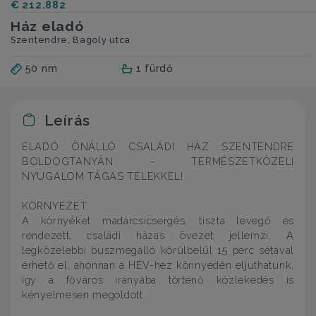
€ 212.882
Ház eladó
Szentendre, Bagoly utca
50 nm
1 fürdő
Leírás
ELADÓ ÖNÁLLÓ CSALÁDI HÁZ SZENTENDRE
BOLDOGTANYÁN – TERMÉSZETKÖZELI
NYUGALOM TÁGAS TELEKKEL!
KÖRNYEZET:
A környéket madárcsicsergés, tiszta levegő és
rendezett, családi házas övezet jellemzi. A
legközelebbi buszmegálló körülbelül 15 perc sétával
érhető el, ahonnan a HÉV-hez könnyedén eljuthatunk,
így a főváros irányába történő közlekedés is
kényelmesen megoldott.