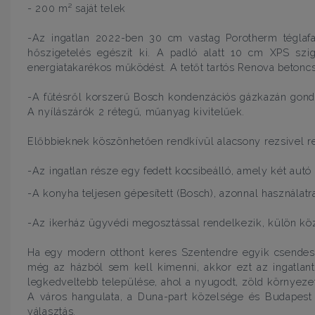
- 200 m² saját telek
-Az ingatlan 2022-ben 30 cm vastag Porotherm téglafa
hőszigetelés egészít ki. A padló alatt 10 cm XPS szi
energiatakarékos működést. A tetőt tartós Renova betoncs
-A fűtésről korszerű Bosch kondenzációs gázkazán gond
A nyílászárók 2 rétegű, műanyag kivitelűek.
Előbbieknek köszönhetően rendkívül alacsony rezsivel r
-Az ingatlan része egy fedett kocsibeálló, amely két autó 
-A konyha teljesen gépesített (Bosch), azonnal használatr
-Az ikerház ügyvédi megosztással rendelkezik, külön közműv
Ha egy modern otthont keres Szentendre egyik csendes,
még az házból sem kell kimenni, akkor ezt az ingatla
legkedveltebb települése, ahol a nyugodt, zöld környezet
A város hangulata, a Duna-part közelsége és Budapest
választás.