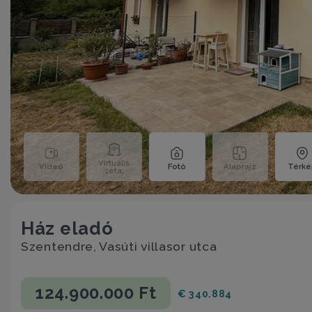
Virtuális
Videó
Fotó
Alaprajz
Térk
séta;
Ház eladó
Szentendre, Vasúti villasor utca
124.900.000 Ft
€ 340.884