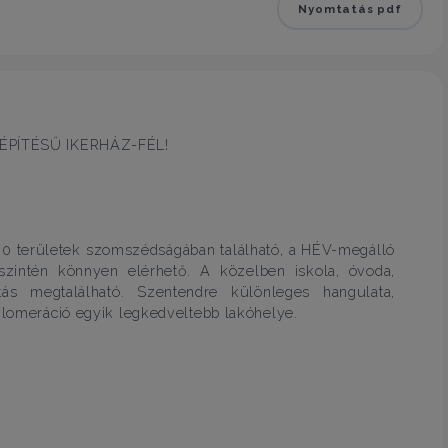
Nyomtatás pdf
PÍTÉSŰ IKERHÁZ-FÉL!
00 területek szomszédságában található, a HÉV-megálló
szintén könnyen elérhető. A közelben iskola, óvoda,
tás megtalálható. Szentendre különleges hangulata,
gglomeráció egyik legkedveltebb lakóhelye.