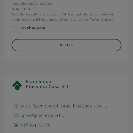
meglátogatása okából.
ADATKEZELŐ
Az adatkezelő a Gruppo T.F.M. Szolgáltató Zrt., melynek
székhelye: 1068 Budapest, Király utca 102.[
Tovább olvas
]
Jóváhagyom
Küldés
Franchisee:
Prossima Casa Kft.
2000 Szentendrei Járás, Kisfaludy utca, 2.
bpke2@tecnocasa.hu
+36304717781