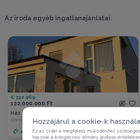
Az iroda egyéb ingatlanajánlatai
€ 332.969
122.000.000 Ft
Ház eladó
Szentendre, Kada utca
Hozzájárul a cookie-k használ
Ez az oldal a megfelelő működéshez szükséges te
89 nm
használ a böngészési élmény javítása érdekébe