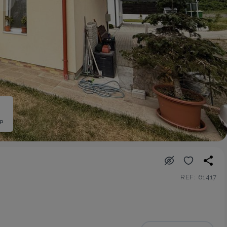
ép
REF: 61417