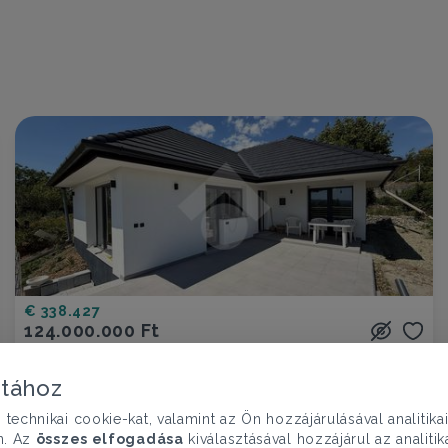
€ 338.427
124.000.000 Ft
Ház eladó
Szentendre, Almás utca
atához
chnikai cookie-kat, valamint az Ön hozzájárulásával analitika
3 szoba
78 nm
n. Az
összes elfogadása
kiválasztásával hozzájárul az analiti