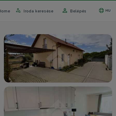
HU
Home
Iroda keresése
Belépés