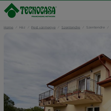
Home
Ház
Pest vármegye
Szentendre
Szentendre