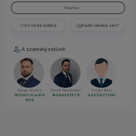
Telefon
Az iroda oldala
Eladó lakása van?
A személyzetünk
Gergő Kovács
Dávid Keszthelyi
Vivien Rácz
IRODATULAJDO
IRODAVEZETŐ
ASSZISZTENS
NOS