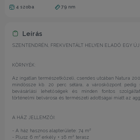
4 szoba
79 nm
Leírás
SZENTENDRÉN, FREKVENTÁLT HELYEN ELADÓ EGY ÚJÉ
KÖRNYÉK:
Az ingatlan természetközeli, csendes utcában Natura 20
mindössze kb. 20 perc sétára, a városközpont pedig 
bevásárlási lehetőségek és minden fontos szolgálta
történelmi belvárosa és természeti adottságai miatt az a
A HÁZ JELLEMZŐI:
- A ház hasznos alapterülete: 74 m²
- Plusz 6 m² erkély + 16 m² terasz