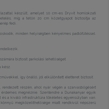
lazattal készült, amelyet 10 cm-es Dryvit homlokzati
getelés, míg a tetőn 20 cm kőzetgyapot biztosítja az
erép fedi.
oskodik, minden helyiségben kényelmes padlófűtéssel.
endelkezik.
számára biztosít parkolási lehetőséget.
a kész.
ekkel, így önálló, jól elkülönített életteret biztosít.
 rendezett részén, ahol nyár végén a szarvasbőgésért
nt érdemes megnéznie. Szentendre a Dunakanyar egyik
 és a kiváló infrastruktúra tökéletes egyensúlyban van.
 könnyű megközelíthetősége miatt rendkívül népszerű