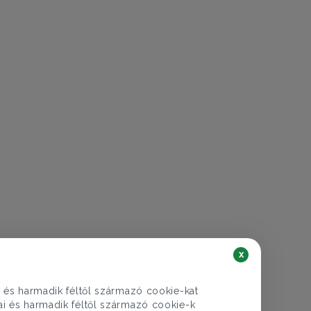
€ 335.698
123.000.000 Ft
Lakás eladó
x
Szentendre, Barackvirág utca
i és harmadik féltől származó cookie-kat
3 szoba
80 nm
kai és harmadik féltől származó cookie-k