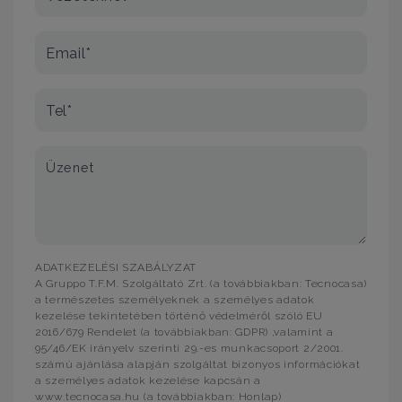
Email*
Tel*
Üzenet
ADATKEZELÉSI SZABÁLYZAT
A Gruppo T.F.M. Szolgáltató Zrt. (a továbbiakban: Tecnocasa)
a természetes személyeknek a személyes adatok
kezelése tekintetében történő védelméről szóló EU
2016/679 Rendelet (a továbbiakban: GDPR) ,valamint a
95/46/EK irányelv szerinti 29.-es munkacsoport 2/2001.
számú ajánlása alapján szolgáltat bizonyos információkat
a személyes adatok kezelése kapcsán a
www.tecnocasa.hu (a továbbiakban: Honlap)