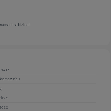
nácsadást biztosít.
61417
ikerház (fél)
új
nincs
2022