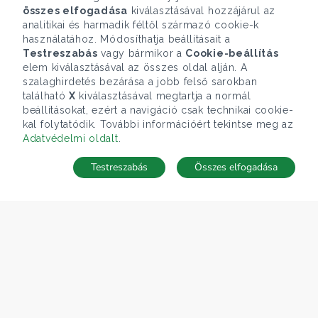
összes elfogadása
kiválasztásával hozzájárul az
analitikai és harmadik féltől származó cookie-k
használatához. Módosíthatja beállításait a
Testreszabás
vagy bármikor a
Cookie-beállítás
elem kiválasztásával az összes oldal alján. A
szalaghirdetés bezárása a jobb felső sarokban
található
X
kiválasztásával megtartja a normál
beállításokat, ezért a navigáció csak technikai cookie-
kal folytatódik. További információért tekintse meg az
Adatvédelmi oldalt
.
Testreszabás
Összes elfogadása
TÉRKÉP
Keresés mentése
Keresések
Kedvencek
Rejtett ingatlanok
Belépés
ÁRFOLYAM 05/08/2026
EUR 362.34 HUF
CÉGÜNK