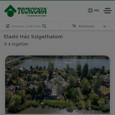
HU
Keresés szűkítése
Rendezés
Eladó Ház Szigethalom
1
ingatlan