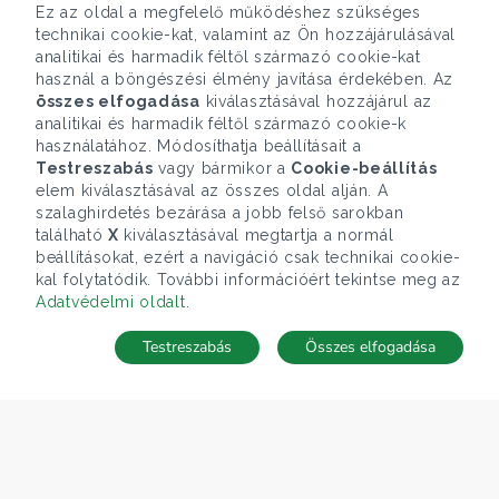
Ez az oldal a megfelelő működéshez szükséges
technikai cookie-kat, valamint az Ön hozzájárulásával
analitikai és harmadik féltől származó cookie-kat
használ a böngészési élmény javítása érdekében. Az
összes elfogadása
kiválasztásával hozzájárul az
analitikai és harmadik féltől származó cookie-k
használatához. Módosíthatja beállításait a
Testreszabás
vagy bármikor a
Cookie-beállítás
elem kiválasztásával az összes oldal alján. A
szalaghirdetés bezárása a jobb felső sarokban
található
X
kiválasztásával megtartja a normál
beállításokat, ezért a navigáció csak technikai cookie-
kal folytatódik. További információért tekintse meg az
Adatvédelmi oldalt
.
Testreszabás
Összes elfogadása
TÉRKÉP
Keresés mentése
Keresések
Kedvencek
Rejtett ingatlanok
Belépés