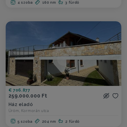
4 szoba
160 nm
3 fürdő
€ 706.877
259.000.000 Ft
Ház eladó
Üröm, Kormorán utca
5 szoba
204 nm
2 fürdő