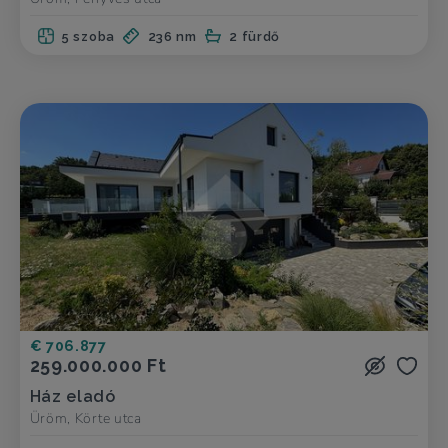
5 szoba
236 nm
2 fürdő
€ 706.877
259.000.000 Ft
Ház eladó
Üröm, Körte utca