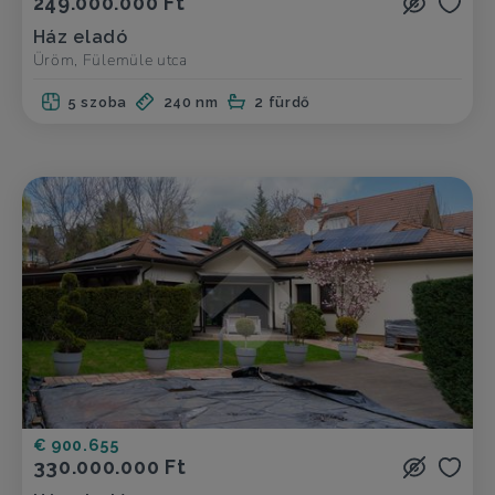
249.000.000 Ft
Ház eladó
Üröm, Fülemüle utca
5 szoba
240 nm
2 fürdő
€ 900.655
330.000.000 Ft