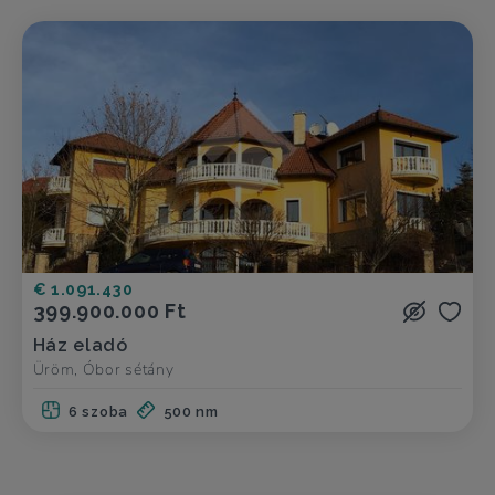
€ 1.091.430
399.900.000 Ft
Ház eladó
Üröm, Óbor sétány
6 szoba
500 nm