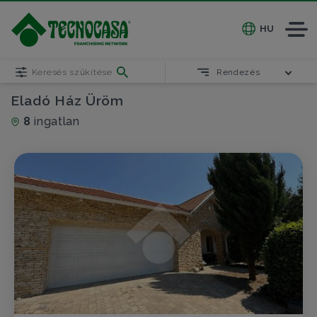
HU
Keresés szűkítése
Rendezés
Eladó Ház Üröm
8
ingatlan