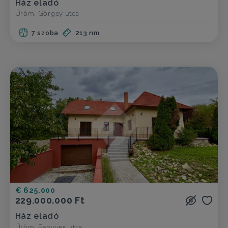
Ház eladó
Üröm, Görgey utca
7 szoba
213 nm
€ 625.000
229.000.000 Ft
Ház eladó
Üröm, Fenyves utca