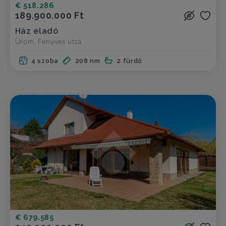
€ 518.286
189.900.000 Ft
Ház eladó
Üröm, Fenyves utca
4 szoba
208 nm
2 fürdő
€ 679.585