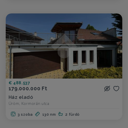
€ 488.537
179.000.000 Ft
Ház eladó
Üröm, Kormorán utca
3 szoba
130 nm
2 fürdő