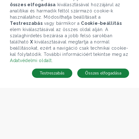
összes elfogadása
kiválasztásával hozzájárul az
analitikai és harmadik féltől származó cookie-k
használatához. Módosíthatja beállításait a
Testreszabás
vagy bármikor a
Cookie-beállítás
elem kiválasztásával az összes oldal alján. A
szalaghirdetés bezárása a jobb felső sarokban
található
X
kiválasztásával megtartja a normál
beállításokat, ezért a navigáció csak technikai cookie-
kal folytatódik. További információért tekintse meg az
Adatvédelmi oldalt
.
Testreszabás
Összes elfogadása
TÉRKÉP
Keresés mentése
Keresések
Kedvencek
Rejtett ingatlanok
Belépés
ÁRFOLYAM 07/08/2026
EUR 366.4 HUF
CÉGÜNK