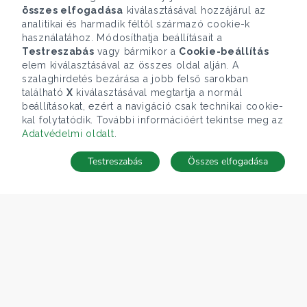
összes elfogadása
kiválasztásával hozzájárul az
analitikai és harmadik féltől származó cookie-k
használatához. Módosíthatja beállításait a
Testreszabás
vagy bármikor a
Cookie-beállítás
elem kiválasztásával az összes oldal alján. A
szalaghirdetés bezárása a jobb felső sarokban
található
X
kiválasztásával megtartja a normál
beállításokat, ezért a navigáció csak technikai cookie-
kal folytatódik. További információért tekintse meg az
Adatvédelmi oldalt
.
Testreszabás
Összes elfogadása
TÉRKÉP
Keresés mentése
Keresések
Kedvencek
Rejtett ingatlanok
Belépés
ÁRFOLYAM 05/08/2026
EUR 362.34 HUF
CÉGÜNK