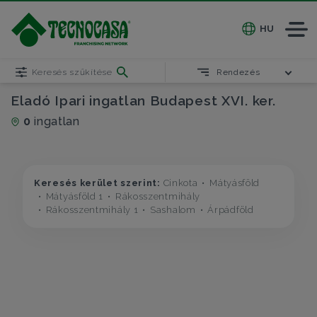
HU
Keresés szűkítése
Rendezés
Eladó Ipari ingatlan Budapest XVI. ker.
0
ingatlan
Keresés kerület szerint:
Cinkota
Mátyásföld
Mátyásföld 1
Rákosszentmihály
Rákosszentmihály 1
Sashalom
Árpádföld