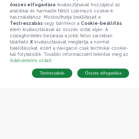
összes elfogadása
kiválasztásával hozzájárul az
analitikai és harmadik féltől származó cookie-k
használatához. Módosíthatja beállításait a
Testreszabás
vagy bármikor a
Cookie-beállítás
elem kiválasztásával az összes oldal alján. A
szalaghirdetés bezárása a jobb felső sarokban
található
X
kiválasztásával megtartja a normál
beállításokat, ezért a navigáció csak technikai cookie-
kal folytatódik. További információért tekintse meg az
Adatvédelmi oldalt
.
Testreszabás
Összes elfogadása
TÉRKÉP
Keresés mentése
Keresések
Kedvencek
Rejtett ingatlanok
Belépés
ÁRFOLYAM 06/08/2026
EUR 363.03 HUF
CÉGÜNK