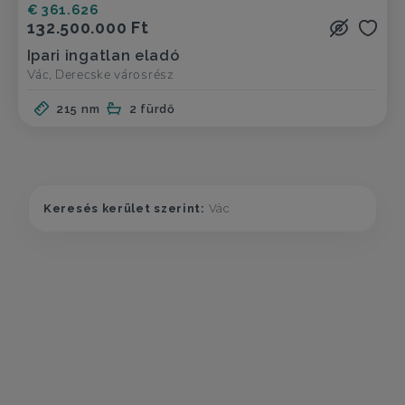
€ 361.626
132.500.000 Ft
Ipari ingatlan eladó
Vác, Derecske városrész
215 nm
2 fürdő
Keresés kerület szerint:
Vác