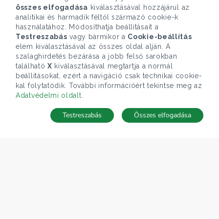
összes elfogadása
kiválasztásával hozzájárul az
analitikai és harmadik féltől származó cookie-k
használatához. Módosíthatja beállításait a
Testreszabás
vagy bármikor a
Cookie-beállítás
elem kiválasztásával az összes oldal alján. A
szalaghirdetés bezárása a jobb felső sarokban
található
X
kiválasztásával megtartja a normál
beállításokat, ezért a navigáció csak technikai cookie-
kal folytatódik. További információért tekintse meg az
Adatvédelmi oldalt
.
Testreszabás
Összes elfogadása
TÉRKÉP
Keresés mentése
Keresések
Kedvencek
Rejtett ingatlanok
Belépés
ÁRFOLYAM 07/08/2026
EUR 366.4 HUF
CÉGÜNK