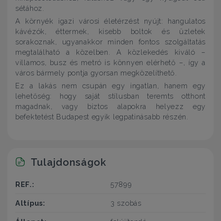
sétához.
A környék igazi városi életérzést nyújt: hangulatos
kávézók, éttermek, kisebb boltok és üzletek
sorakoznak, ugyanakkor minden fontos szolgáltatás
megtalálható a közelben. A közlekedés kiváló –
villamos, busz és metró is könnyen elérhető –, így a
város bármely pontja gyorsan megközelíthető.
Ez a lakás nem csupán egy ingatlan, hanem egy
lehetőség: hogy saját stílusban teremts otthont
magadnak, vagy biztos alapokra helyezz egy
befektetést Budapest egyik legpatinásabb részén.
Tulajdonságok
REF.:
57899
Altípus:
3 szobás