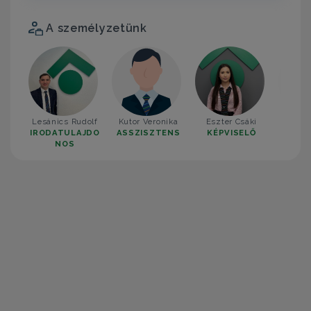
A személyzetünk
Lesánics Rudolf
Kutor Veronika
Eszter Csáki
Ilyés
IRODATULAJDO
ASSZISZTENS
KÉPVISELŐ
KÉP
NOS