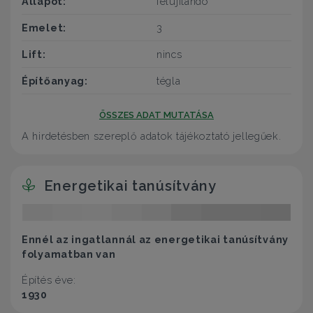
Állapot:
felújítandó
Emelet:
3
Lift:
nincs
Építőanyag:
tégla
ÖSSZES ADAT MUTATÁSA
A hirdetésben szereplő adatok tájékoztató jellegűek.
Energetikai tanúsítvány
Ennél az ingatlannál az energetikai tanúsítvány
folyamatban van
Építés éve:
1930