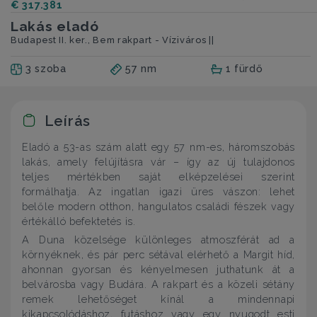
€ 317.381
Lakás eladó
Budapest II. ker., Bem rakpart - Víziváros ||
3 szoba
57 nm
1 fürdő
Leírás
Eladó a 53-as szám alatt egy 57 nm-es, háromszobás
lakás, amely felújításra vár – így az új tulajdonos
teljes mértékben saját elképzelései szerint
formálhatja. Az ingatlan igazi üres vászon: lehet
belőle modern otthon, hangulatos családi fészek vagy
értékálló befektetés is.
A Duna közelsége különleges atmoszférát ad a
környéknek, és pár perc sétával elérhető a Margit híd,
ahonnan gyorsan és kényelmesen juthatunk át a
belvárosba vagy Budára. A rakpart és a közeli sétány
remek lehetőséget kínál a mindennapi
kikapcsolódáshoz, futáshoz vagy egy nyugodt esti