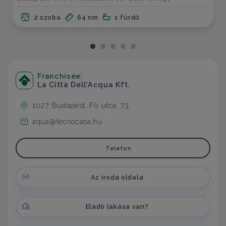
2 szoba
64 nm
1 fürdő
Franchisee:
La Città Dell'Acqua Kft.
1027 Budapest, Fő utca, 73.
aqua@tecnocasa.hu
Telefon
Az iroda oldala
Eladó lakása van?