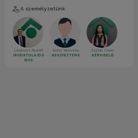
A személyzetünk
Lesánics Rudolf
Kutor Veronika
Eszter Csáki
Ilyés
IRODATULAJDO
ASSZISZTENS
KÉPVISELŐ
KÉP
NOS