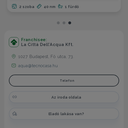
2 szoba
40 nm
1 fürdő
Franchisee:
La Città Dell'Acqua Kft.
1027 Budapest, Fő utca, 73.
aqua@tecnocasa.hu
Telefon
Az iroda oldala
Eladó lakása van?