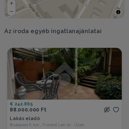
Az iroda egyéb ingatlanajánlatai
€ 242.865
88.000.000 Ft
Lakás eladó
Budapest II. ker., Frankel Leó út - Újlak