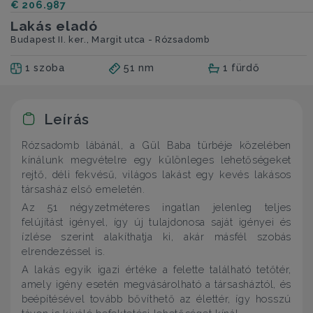
€ 206.987
Lakás eladó
Budapest II. ker., Margit utca - Rózsadomb
1 szoba
51 nm
1 fürdő
Leírás
Rózsadomb lábánál, a Gül Baba türbéje közelében
kínálunk megvételre egy különleges lehetőségeket
rejtő, déli fekvésű, világos lakást egy kevés lakásos
társasház első emeletén.
Az 51 négyzetméteres ingatlan jelenleg teljes
felújítást igényel, így új tulajdonosa saját igényei és
ízlése szerint alakíthatja ki, akár másfél szobás
elrendezéssel is.
A lakás egyik igazi értéke a felette található tetőtér,
amely igény esetén megvásárolható a társasháztól, és
beépítésével tovább bővíthető az élettér, így hosszú