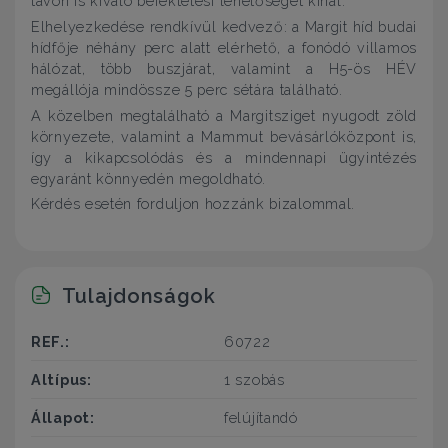
távon is kiváló befektetési lehetőséget kínál.
Elhelyezkedése rendkívül kedvező: a Margit híd budai
hídfője néhány perc alatt elérhető, a fonódó villamos
hálózat, több buszjárat, valamint a H5-ös HÉV
megállója mindössze 5 perc sétára található.
A közelben megtalálható a Margitsziget nyugodt zöld
környezete, valamint a Mammut bevásárlóközpont is,
így a kikapcsolódás és a mindennapi ügyintézés
egyaránt könnyedén megoldható.
Kérdés esetén forduljon hozzánk bizalommal.
Tulajdonságok
REF.:
60722
Altípus:
1 szobás
Állapot:
felújítandó