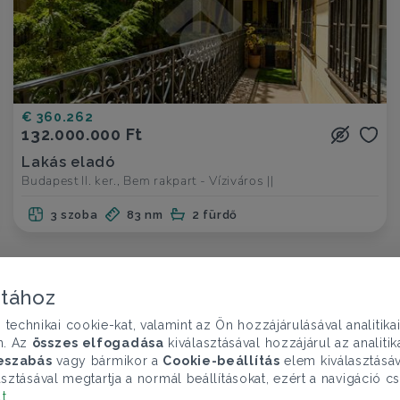
€ 360.262
132.000.000 Ft
Lakás eladó
Budapest II. ker., Bem rakpart - Víziváros ||
3 szoba
83 nm
2 fürdő
atához
chnikai cookie-kat, valamint az Ön hozzájárulásával analitika
n. Az
összes elfogadása
kiválasztásával hozzájárul az analiti
eszabás
vagy bármikor a
Cookie-beállítás
elem kiválasztásáv
sztásával megtartja a normál beállításokat, ezért a navigáció cs
lt
.