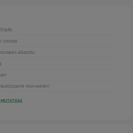
60981
2 szobás
közepes állapotú
3
van
házközponti (konvektor)
T MUTATÁSA