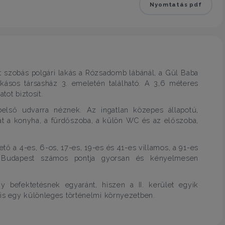
Nyomtatás pdf
t szobás polgári lakás a Rózsadomb lábánál, a Gül Baba
akásos társasház 3. emeletén található. A 3,6 méteres
tot biztosít.
belső udvarra néznek. Az ingatlan közepes állapotú,
 át a konyha, a fürdőszoba, a külön WC és az előszoba,
tő a 4-es, 6-os, 17-es, 19-es és 41-es villamos, a 91-es
y Budapest számos pontja gyorsan és kényelmesen
gy befektetésnek egyaránt, hiszen a II. kerület egyik
gis egy különleges történelmi környezetben.