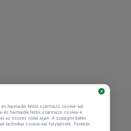
€ 272.652
99.900.000 Ft
Lakás eladó
Budapest II. ker., Pusztaszeri út - Szemlőhegy
2 szoba
64 nm
1 fürdő
x
i és harmadik féltől származó cookie-kat
kai és harmadik féltől származó cookie-k
al az összes oldal alján. A szalaghirdetés
ak technikai cookie-kal folytatódik. További