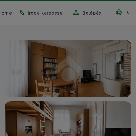
HU
Home
Iroda keresése
Belépés