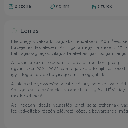
2 szoba
90 nm
1 fürdő
Leírás
Eladó egy kiváló adottságokkal rendelkező, 90 m²-es, ké
türbéjének közelében. Az ingatlan egy rendezett, 37 l
belmagasság tágas, világos tereket és igazi polgári hangula
A lakás ablakai részben az utcára, részben pedig a 
ugyanakkor 2021–2022-ben teljes körű felújításon esett
így a legfontosabb helyiségek már megújultak.
A lakás elhelyezkedése kiváló: néhány perc sétával elérhe
és 291-es buszjáratok, valamint a H5-ös HÉV, íg
megközelíthető.
Az ingatlan ideális választás lehet saját otthonnak va
legkedveltebb részén található, közel a belvároshoz, mé