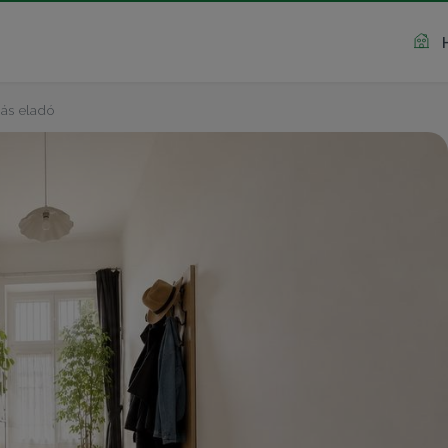
ás eladó