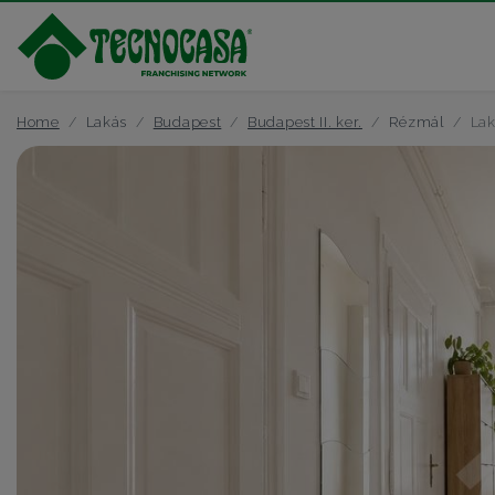
Home
Lakás
Budapest
Budapest II. ker.
Rézmál
Lak