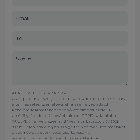
Email*
Tel*
Üzenet
ADATKEZELÉSI SZABÁLYZAT
A Gruppo T.F.M. Szolgáltató Zrt. (a továbbiakban: Tecnocasa)
a természetes személyeknek a személyes adatok
kezelése tekintetében történő védelméről szóló EU
2016/679 Rendelet (a továbbiakban: GDPR) ,valamint a
95/46/EK irányelv szerinti 29.-es munkacsoport 2/2001.
számú ajánlása alapján szolgáltat bizonyos információkat
a személyes adatok kezelése kapcsán a
www.tecnocasa.hu (a továbbiakban: Honlap)