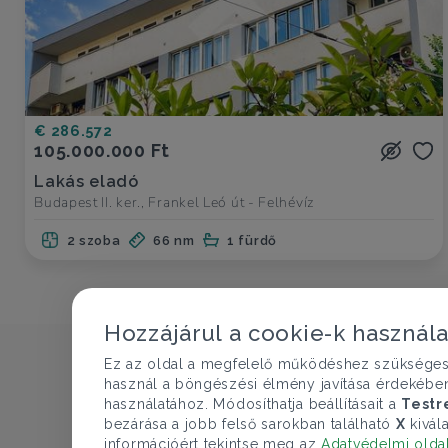
€ 286.572
105.000.000 Ft
Lakás eladó
Budapest II. ker., Frankel Leó út - Felhévíz
2 szoba
66 nm
1 fürdő
Hozzájárul a cookie-k használ
Ez az oldal a megfelelő működéshez szükséges te
használ a böngészési élmény javítása érdekébe
használatához. Módosíthatja beállításait a
Testr
bezárása a jobb felső sarokban található
X
kivála
információért tekintse meg az
Adatvédelmi olda