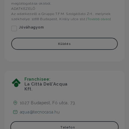
meglátogatása okából.
ADATKEZELŐ
Az adatkezelő a Gruppo T.F.M. Szolgáltató Zrt., melynek
székhelye: 1068 Budapest, Király utca 102.[
Tovább olvas
]
Jóváhagyom
Küldés
Franchisee:
La Città Dell'Acqua
Kft.
1027 Budapest, Fő utca, 73.
aqua@tecnocasa.hu
Telefon