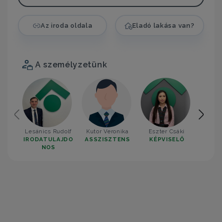
Az iroda oldala
Eladó lakása van?
A személyzetünk
Lesánics Rudolf
Kutor Veronika
Eszter Csáki
Ilyé
IRODATULAJDO
ASSZISZTENS
KÉPVISELŐ
KÉP
NOS