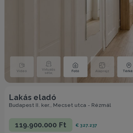
Virtuális
Videó
Fotó
Alaprajz
Térk
séta;
Lakás eladó
Budapest II. ker., Mecset utca - Rézmál
119.900.000 Ft
€ 327.237