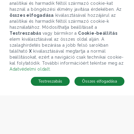
analitikai és harmadik féltől származó cookie-kat
használ a böngészési élmény javítása érdekében. Az
összes elfogadása
kiválasztásával hozzájárul az
analitikai és harmadik féltől származó cookie-k
használatához. Módosíthatja beállításait a
Testreszabás
vagy bármikor a
Cookie-beállítás
elem kiválasztásával az összes oldal alján. A
szalaghirdetés bezárása a jobb felső sarokban
található
X
kiválasztásával megtartja a normál
beállításokat, ezért a navigáció csak technikai cookie-
kal folytatódik. További információért tekintse meg az
Adatvédelmi oldalt
.
Testreszabás
Összes elfogadása
Telefonhívás
Kapcsolat
ÁRFOLYAM 07/08/2026
EUR 366.4 HUF