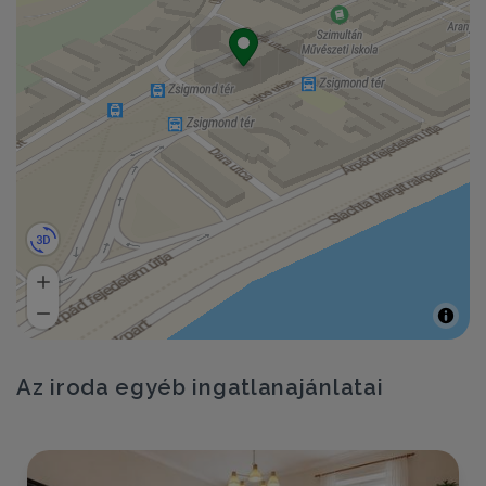
Az iroda egyéb ingatlanajánlatai