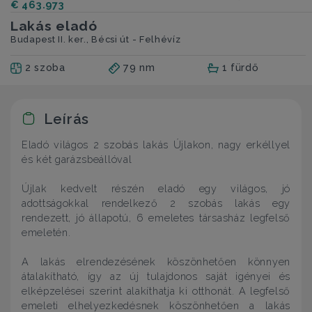
€ 463.973
Lakás eladó
Budapest II. ker., Bécsi út - Felhévíz
2 szoba
79 nm
1 fürdő
Leírás
Eladó világos 2 szobás lakás Újlakon, nagy erkéllyel
és két garázsbeállóval
Újlak kedvelt részén eladó egy világos, jó
adottságokkal rendelkező 2 szobás lakás egy
rendezett, jó állapotú, 6 emeletes társasház legfelső
emeletén.
A lakás elrendezésének köszönhetően könnyen
átalakítható, így az új tulajdonos saját igényei és
elképzelései szerint alakíthatja ki otthonát. A legfelső
emeleti elhelyezkedésnek köszönhetően a lakás