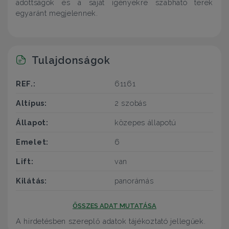
adottságok és a saját igényekre szabható terek
egyaránt megjelennek.
Tulajdonságok
REF.:
61161
Altípus:
2 szobás
Állapot:
közepes állapotú
Emelet:
6
Lift:
van
Kilátás:
panorámás
ÖSSZES ADAT MUTATÁSA
A hirdetésben szereplő adatok tájékoztató jellegűek.