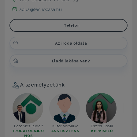
aqua@tecnocasa.hu
Telefon
Az iroda oldala
Eladó lakása van?
A személyzetünk
Lesánics Rudolf
Kutor Veronika
Eszter Csáki
Ilyés
IRODATULAJDO
ASSZISZTENS
KÉPVISELŐ
KÉP
NOS