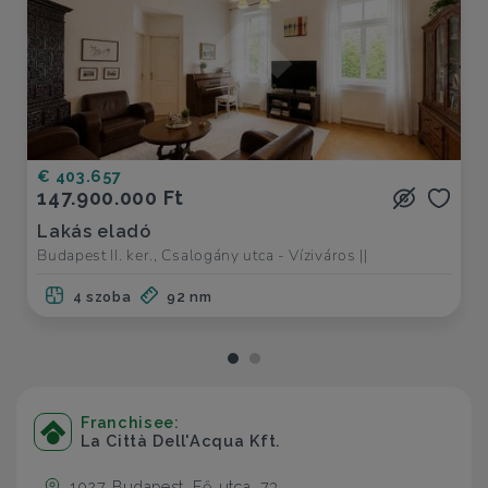
€ 403.657
147.900.000 Ft
Lakás eladó
Budapest II. ker., Csalogány utca - Víziváros ||
4 szoba
92 nm
Franchisee:
La Città Dell'Acqua Kft.
1027 Budapest, Fő utca, 73.