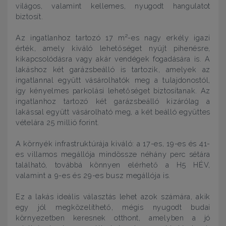
világos, valamint kellemes, nyugodt hangulatot
biztosít.
Az ingatlanhoz tartozó 17 m²-es nagy erkély igazi
érték, amely kiváló lehetőséget nyújt pihenésre,
kikapcsolódásra vagy akár vendégek fogadására is. A
lakáshoz két garázsbeálló is tartozik, amelyek az
ingatlannal együtt vásárolhatók meg a tulajdonostól,
így kényelmes parkolási lehetőséget biztosítanak. Az
ingatlanhoz tartozó két garázsbeálló kizárólag a
lakással együtt vásárolható meg, a két beálló együttes
vételára 25 millió forint.
A környék infrastruktúrája kiváló: a 17-es, 19-es és 41-
es villamos megállója mindössze néhány perc sétára
található, továbbá könnyen elérhető a H5 HÉV,
valamint a 9-es és 29-es busz megállója is.
Ez a lakás ideális választás lehet azok számára, akik
egy jól megközelíthető, mégis nyugodt budai
környezetben keresnek otthont, amelyben a jó