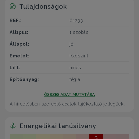
Tulajdonságok
REF.:
61233
Altípus:
1 szobás
Állapot:
jó
Emelet:
földszint
Lift:
nincs
Építőanyag:
tégla
ÖSSZES ADAT MUTATÁSA
A hirdetésben szereplő adatok tájékoztató jellegűek.
Energetikai tanúsítvány
G