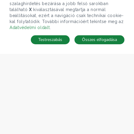
szalaghirdetés bezárása a jobb felső sarokban
található
X
kiválasztásával megtartja a normál
beállításokat, ezért a navigáció csak technikai cookie-
kal folytatódik. További információért tekintse meg az
Adatvédelmi oldalt
.
Testreszabás
Összes elfogadása
Telefonhívás
Kapcsolat
ÁRFOLYAM 07/08/2026
EUR 366.4 HUF
CÉGÜNK
Gruppo T.F.M. Szolgáltató Zrt.
Rólunk
A Tecnocasa csoport
Munkát keresel?