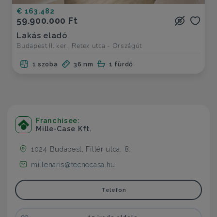
€ 163.482
59.900.000 Ft
Lakás eladó
Budapest II. ker., Retek utca - Országút
1 szoba
36 nm
1 fürdő
Franchisee:
Mille-Case Kft.
1024 Budapest, Fillér utca, 8.
millenaris@tecnocasa.hu
Telefon