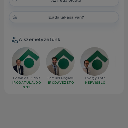
Az iroda oldala
Eladó lakása van?
A személyzetünk
Lesánics Rudolf
Sámuel Nógrádi
György Póth
Alex
IRODATULAJDO
IRODAVEZETŐ
KÉPVISELŐ
ASSZ
NOS