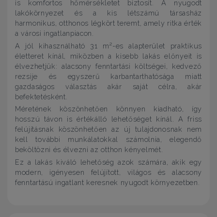
is komfortos hőmérsékletet biztosít. A nyugodt
lakókörnyezet és a kis létszámú társasház
harmonikus, otthonos légkört teremt, amely ritka érték
a városi ingatlanpiacon.
A jól kihasználható 31 m²-es alapterület praktikus
életteret kínál, miközben a kisebb lakás előnyeit is
élvezhetjük: alacsony fenntartási költségei, kedvező
rezsije és egyszerű karbantarthatósága miatt
gazdaságos választás akár saját célra, akár
befektetésként.
Méretének köszönhetően könnyen kiadható, így
hosszú távon is értékálló lehetőséget kínál. A friss
felújításnak köszönhetően az új tulajdonosnak nem
kell további munkálatokkal számolnia, elegendő
beköltözni és élvezni az otthon kényelmét.
Ez a lakás kiváló lehetőség azok számára, akik egy
modern, igényesen felújított, világos és alacsony
fenntartású ingatlant keresnek nyugodt környezetben.