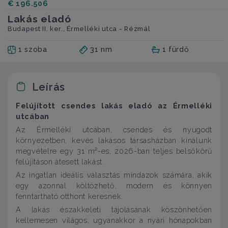
€ 196.506
Lakás eladó
Budapest II. ker., Érmelléki utca - Rézmál
1 szoba
31 nm
1 fürdő
Leírás
Felújított csendes lakás eladó az Érmelléki
utcában
Az Érmelléki utcában, csendes és nyugodt
környezetben, kevés lakásos társasházban kínálunk
megvételre egy 31 m²-es, 2026-ban teljes belsőkörű
felújításon átesett lakást.
Az ingatlan ideális választás mindazok számára, akik
egy azonnal költözhető, modern és könnyen
fenntartható otthont keresnek.
A lakás északkeleti tájolásának köszönhetően
kellemesen világos, ugyanakkor a nyári hónapokban