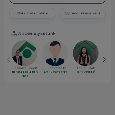
Az iroda oldala
Eladó lakása van?
A személyzetünk
Lesánics Rudolf
Kutor Veronika
Eszter Csáki
Ilyé
IRODATULAJDO
ASSZISZTENS
KÉPVISELŐ
KÉP
NOS