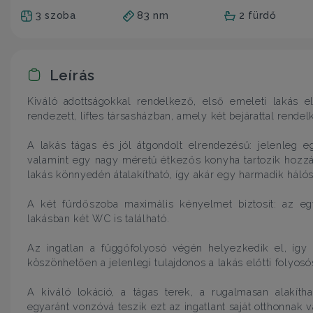
3 szoba
83 nm
2 fürdő
Leírás
Kiváló adottságokkal rendelkező, első emeleti lakás 
rendezett, liftes társasházban, amely két bejárattal rendel
A lakás tágas és jól átgondolt elrendezésű: jelenleg 
valamint egy nagy méretű étkezős konyha tartozik hozzá
lakás könnyedén átalakítható, így akár egy harmadik hálósz
A két fürdőszoba maximális kényelmet biztosít: az eg
lakásban két WC is található.
Az ingatlan a függőfolyosó végén helyezkedik el, így el
köszönhetően a jelenlegi tulajdonos a lakás előtti folyos
A kiváló lokáció, a tágas terek, a rugalmasan alakíth
egyaránt vonzóvá teszik ezt az ingatlant saját otthonnak 