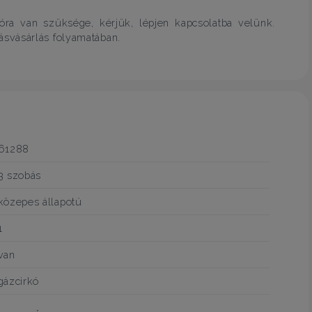
óra van szüksége, kérjük, lépjen kapcsolatba velünk.
svásárlás folyamatában.
61288
3 szobás
közepes állapotú
1
van
gázcirkó