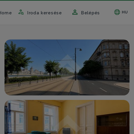
HU
Home
Iroda keresése
Belépés