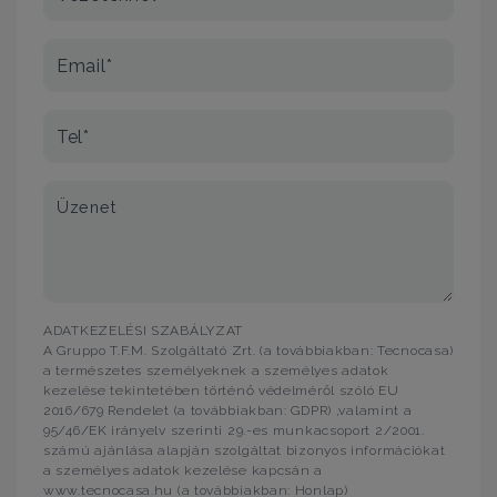
Email*
Tel*
Üzenet
ADATKEZELÉSI SZABÁLYZAT
A Gruppo T.F.M. Szolgáltató Zrt. (a továbbiakban: Tecnocasa)
a természetes személyeknek a személyes adatok
kezelése tekintetében történő védelméről szóló EU
2016/679 Rendelet (a továbbiakban: GDPR) ,valamint a
95/46/EK irányelv szerinti 29.-es munkacsoport 2/2001.
számú ajánlása alapján szolgáltat bizonyos információkat
a személyes adatok kezelése kapcsán a
www.tecnocasa.hu (a továbbiakban: Honlap)