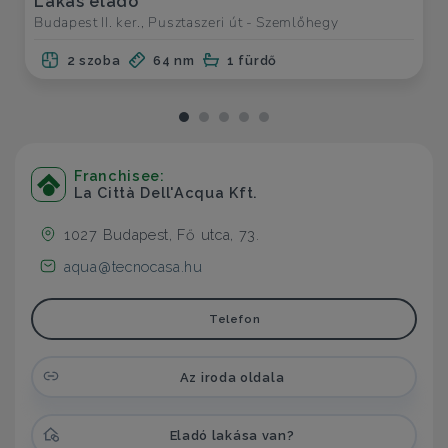
Lakás eladó
Budapest II. ker., Pusztaszeri út - Szemlőhegy
2 szoba
64 nm
1 fürdő
Franchisee:
La Città Dell'Acqua Kft.
1027 Budapest, Fő utca, 73.
aqua@tecnocasa.hu
Telefon
Az iroda oldala
Eladó lakása van?