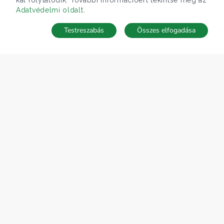
kal folytatódik. További információért tekintse meg az
Adatvédelmi oldalt
.
Testreszabás
Összes elfogadása
Telefonhívás
Kapcsolat
ÁRFOLYAM 05/08/2026
EUR 362.34 HUF
CÉGÜNK
Gruppo T.F.M. Szolgáltató Zrt.
Rólunk
A Tecnocasa csoport
Munkát keresel?
ELÉRHETŐSÉGEINK
Gruppo T.F.M. Szolgáltató Zrt.
1068 Budapest, Király utca 102