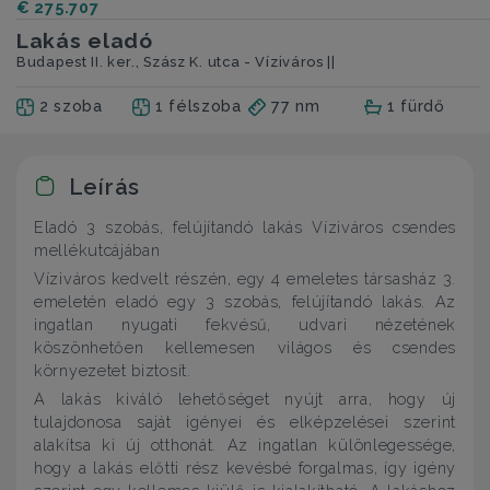
€ 275.707
Lakás eladó
Budapest II. ker., Szász K. utca - Víziváros ||
2 szoba
1 félszoba
77 nm
1 fürdő
Leírás
Eladó 3 szobás, felújítandó lakás Víziváros csendes
mellékutcájában
Víziváros kedvelt részén, egy 4 emeletes társasház 3.
emeletén eladó egy 3 szobás, felújítandó lakás. Az
ingatlan nyugati fekvésű, udvari nézetének
köszönhetően kellemesen világos és csendes
környezetet biztosít.
A lakás kiváló lehetőséget nyújt arra, hogy új
tulajdonosa saját igényei és elképzelései szerint
alakítsa ki új otthonát. Az ingatlan különlegessége,
hogy a lakás előtti rész kevésbé forgalmas, így igény