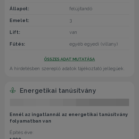
Állapot:
felújítandó
Emelet:
3
Lift:
van
Fűtés:
egyéb egyedi (villany)
ÖSSZES ADAT MUTATÁSA
A hirdetésben szereplő adatok tájékoztató jellegűek.
Energetikai tanúsítvány
Ennél az ingatlannál az energetikai tanúsítvány
folyamatban van
Építés éve:
1900