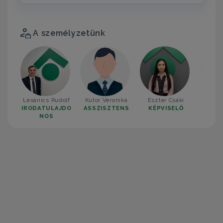
A személyzetünk
Lesánics Rudolf
Kutor Veronika
Eszter Csáki
Ilyés
IRODATULAJDO
ASSZISZTENS
KÉPVISELŐ
KÉP
NOS