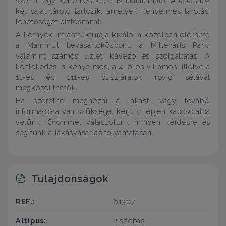
szerint egy kellemes kiülő is kialakítható. A lakáshoz
két saját tároló tartozik, amelyek kényelmes tárolási
lehetőséget biztosítanak.
A környék infrastruktúrája kiváló: a közelben elérhető
a Mammut bevásárlóközpont, a Millenáris Park,
valamint számos üzlet, kávézó és szolgáltatás. A
közlekedés is kényelmes, a 4-6-os villamos, illetve a
11-es és 111-es buszjáratok rövid sétával
megközelíthetők.
Ha szeretné megnézni a lakást, vagy további
információra van szüksége, kérjük, lépjen kapcsolatba
velünk. Örömmel válaszolunk minden kérdésre és
segítünk a lakásvásárlás folyamatában.
Tulajdonságok
REF.:
61307
Altípus:
2 szobás