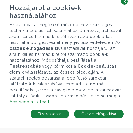
x
Hozzájárul a cookie-k
használatához
Ez az oldal a megfelelő működéshez szükséges
technikai cookie-kat, valamint az Ön hozzájárulásával
analitikai és harmadik féltől származó cookie-kat
használ a böngészési élmény javítása érdekében. Az
összes elfogadása
kiválasztásával hozzájárul az
analitikai és harmadik féltől származó cookie-k
használatához. Módosíthatja beállításait a
Testreszabás
vagy bármikor a
Cookie-beállítás
elem kiválasztásával az összes oldal alján. A
szalaghirdetés bezárása a jobb felső sarokban
található
X
kiválasztásával megtartja a normál
beállításokat, ezért a navigáció csak technikai cookie-
kal folytatódik. További információért tekintse meg az
Adatvédelmi oldalt
.
Testreszabás
Összes elfogadása
Telefonhívás
Kapcsolat