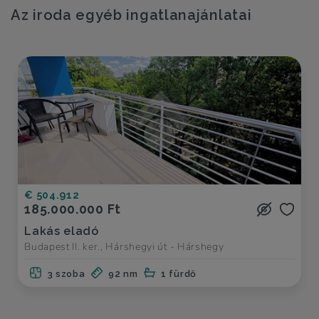
Az iroda egyéb ingatlanajánlatai
€ 504.912
185.000.000 Ft
Lakás eladó
Budapest II. ker., Hárshegyi út - Hárshegy
3 szoba
92 nm
1 fürdő