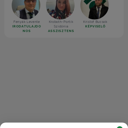
Fenyák Levente
Kroboth-Portik
Kristóf Bucsok
IRODATULAJDO
Szidónia
KÉPVISELŐ
NOS
ASSZISZTENS