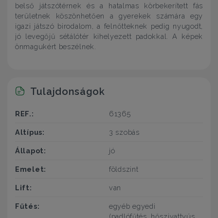
belső játszótérnek és a hatalmas körbekerített fás
területnek köszönhetően a gyerekek számára egy
igazi játszó birodalom, a felnőtteknek pedig nyugodt,
jó levegőjű sétálótér kihelyezett padokkal. A képek
önmagukért beszélnek.
Tulajdonságok
REF.:
61365
Altípus:
3 szobás
Állapot:
jó
Emelet:
földszint
Lift:
van
Fűtés:
egyéb egyedi
(padlófűtés, hőszivattyús