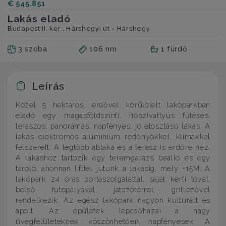
€ 545.851
Lakás eladó
Budapest II. ker., Hárshegyi út - Hárshegy
3 szoba
106 nm
1 fürdő
Leírás
Közel 5 hektáros, erdővel körülölelt lakóparkban
eladó egy magasföldszinti, hőszivattyús fűtéses,
teraszos, panorámás, napfényes, jó elosztású lakás. A
lakás elektromos alumínium redőnyökkel, klímákkal
felszerelt. A legtöbb ablaka és a terasz is erdőre néz.
A lakáshoz tartozik egy teremgarázs beálló és egy
tároló, ahonnan lifttel jutunk a lakásig, mely +15M. A
lakópark 24 órás portaszolgálattal, saját kerti tóval,
belső futópályával, játszótérrel, grillezővel
rendelkezik. Az egész lakópark nagyon kulturált és
ápolt. Az épületek lépcsőházai a nagy
üvegfelületeknek köszönhetően napfényesek. A