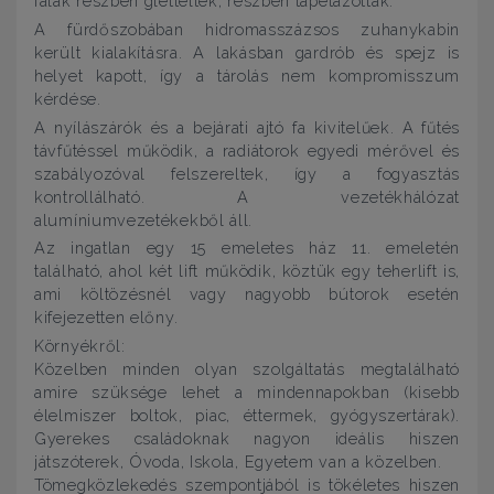
falak részben gletteltek, részben tapétázottak.
A fürdőszobában hidromasszázsos zuhanykabin
került kialakításra. A lakásban gardrób és spejz is
helyet kapott, így a tárolás nem kompromisszum
kérdése.
A nyílászárók és a bejárati ajtó fa kivitelűek. A fűtés
távfűtéssel működik, a radiátorok egyedi mérővel és
szabályozóval felszereltek, így a fogyasztás
kontrollálható. A vezetékhálózat
alumíniumvezetékekből áll.
Az ingatlan egy 15 emeletes ház 11. emeletén
található, ahol két lift működik, köztük egy teherlift is,
ami költözésnél vagy nagyobb bútorok esetén
kifejezetten előny.
Környékről:
Közelben minden olyan szolgáltatás megtalálható
amire szüksége lehet a mindennapokban (kisebb
élelmiszer boltok, piac, éttermek, gyógyszertárak).
Gyerekes családoknak nagyon ideális hiszen
játszóterek, Óvoda, Iskola, Egyetem van a közelben.
Tömegközlekedés szempontjából is tökéletes hiszen