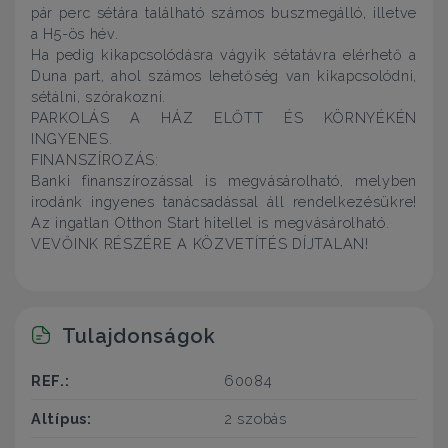
pár perc sétára található számos buszmegálló, illetve
a H5-ös hév.
Ha pedig kikapcsolódásra vágyik sétatávra elérhető a
Duna part, ahol számos lehetőség van kikapcsolódni,
sétálni, szórakozni.
PARKOLÁS A HÁZ ELŐTT ÉS KÖRNYÉKÉN
INGYENES.
FINANSZÍROZÁS:
Banki finanszírozással is megvásárolható, melyben
irodánk ingyenes tanácsadással áll rendelkezésükre!
Az ingatlan Otthon Start hitellel is megvásárolható.
VEVŐINK RÉSZÉRE A KÖZVETÍTÉS DÍJTALAN!
Tulajdonságok
REF.:
60084
Altípus:
2 szobás