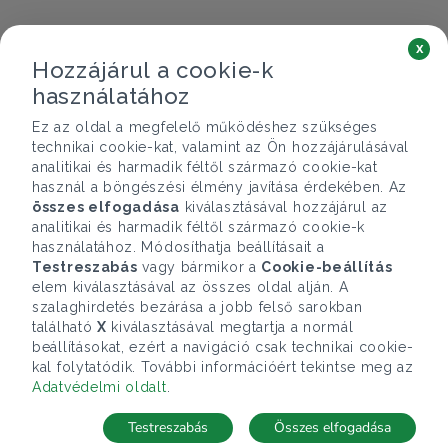
x
Hozzájárul a cookie-k
használatához
Ez az oldal a megfelelő működéshez szükséges
technikai cookie-kat, valamint az Ön hozzájárulásával
analitikai és harmadik féltől származó cookie-kat
használ a böngészési élmény javítása érdekében. Az
összes elfogadása
kiválasztásával hozzájárul az
analitikai és harmadik féltől származó cookie-k
használatához. Módosíthatja beállításait a
Testreszabás
vagy bármikor a
Cookie-beállítás
elem kiválasztásával az összes oldal alján. A
szalaghirdetés bezárása a jobb felső sarokban
található
X
kiválasztásával megtartja a normál
beállításokat, ezért a navigáció csak technikai cookie-
kal folytatódik. További információért tekintse meg az
Adatvédelmi oldalt
.
Testreszabás
Összes elfogadása
Telefonhívás
Kapcsolat