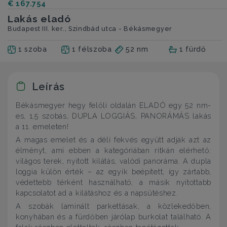
€ 167.754
Lakás eladó
Budapest III. ker., Szindbád utca - Békásmegyer
1 szoba
1 félszoba
52 nm
1 fürdő
Leírás
Békásmegyer hegy felőli oldalán ELADÓ egy 52 nm-
es, 1,5 szobás, DUPLA LOGGIÁS, PANORÁMÁS lakás
a 11. emeleten!
A magas emelet és a déli fekvés együtt adják azt az
élményt, ami ebben a kategóriában ritkán elérhető:
világos terek, nyitott kilátás, valódi panoráma. A dupla
loggia külön érték – az egyik beépített, így zártabb,
védettebb térként használható, a másik nyitottabb
kapcsolatot ad a kilátáshoz és a napsütéshez.
A szobák laminált parkettásak, a közlekedőben,
konyhában és a fürdőben járólap burkolat található. A