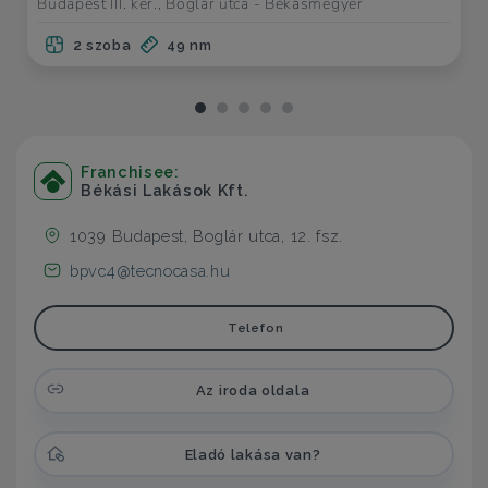
Budapest III. ker., Boglár utca - Békásmegyer
2 szoba
49 nm
Franchisee:
Békási Lakások Kft.
1039 Budapest, Boglár utca, 12. fsz.
bpvc4@tecnocasa.hu
Telefon
Az iroda oldala
Eladó lakása van?