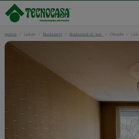
Home
Lakás
Budapest
Budapest III. ker.
Óbuda
Lak