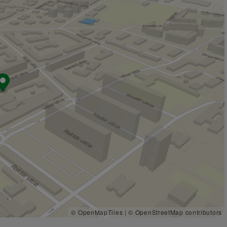
© OpenMapTiles
|
© OpenStreetMap contributors