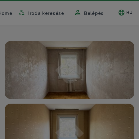
HU
Home
Iroda keresése
Belépés