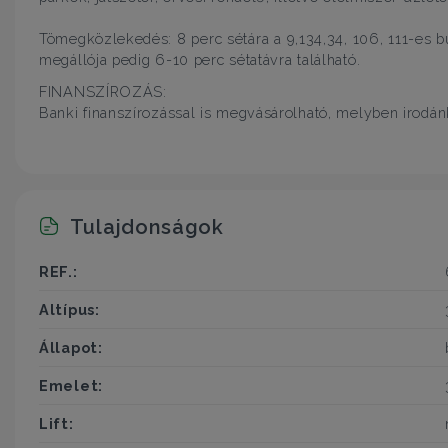
Tömegközlekedés: 8 perc sétára a 9,134,34, 106, 111-es b
megállója pedig 6-10 perc sétatávra található.
FINANSZÍROZÁS:
Banki finanszírozással is megvásárolható, melyben irodán
Tulajdonságok
REF.:
Altípus:
Állapot:
Emelet:
Lift: