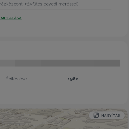
házközponti (távfűtés egyedi méréssel)
T MUTATÁSA
Építés éve:
1982
NAGYÍTÁS