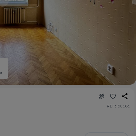
ép
REF: 60181