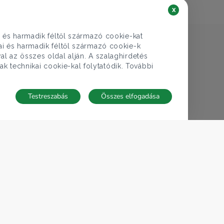
x
i és harmadik féltől származó cookie-kat
kai és harmadik féltől származó cookie-k
al az összes oldal alján. A szalaghirdetés
ak technikai cookie-kal folytatódik. További
Testreszabás
Összes elfogadása
TECNOCASA A VILÁGBAN
,
,
,
,
,
Olaszország
Spanyolország
Magyarország
Mexikó
Lengyelország
,
,
,
,
Thaiföld
Franciaország
Németország
Tunézia
San Marino
Cookie-beállítások
ját tulajdonosa van és önállóan működik.