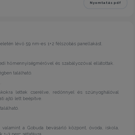
Nyomtatás pdf
letén lévő 59 nm-es 1+2 félszobás panellakást.
gyedi hőmennyiségmérővel és szabályozóval ellátottak.
gben található.
.
kokra lettek cserélve, redőnnyel és szúnyoghálóval
i ajtó lett beépítve.
található.
, valamint a Gobuda bevásárló központ, óvoda, iskola,
k 1-3 perc sétatávra.