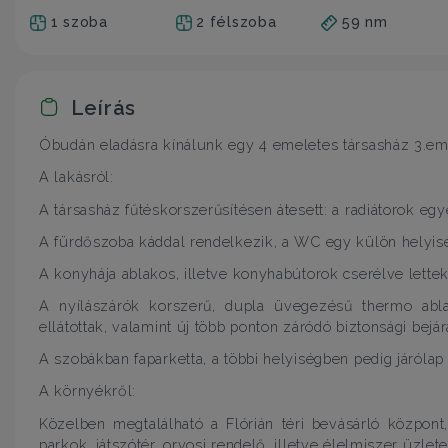
1 szoba
2 félszoba
59 nm
Leírás
Óbudán eladásra kínálunk egy 4 emeletes társasház 3.eme
A lakásról:
A társasház fűtéskorszerűsítésen átesett: a radiátorok e
A fürdőszoba káddal rendelkezik, a WC egy külön helyisé
A konyhája ablakos, illetve konyhabútorok cserélve lettek
A nyílászárók korszerű, dupla üvegezésű thermo abla
ellátottak, valamint új több ponton záródó biztonsági bejárat
A szobákban faparketta, a többi helyiségben pedig járólap 
A környékről:
Közelben megtalálható a Flórián téri bevásárló központ
parkok, játszótér, orvosi rendelő, illetve élelmiszer üzlete