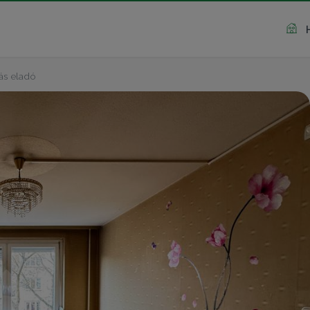
ás eladó