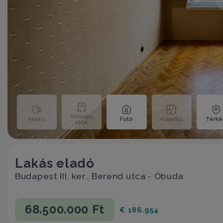
Virtuális
Videó
Fotó
Alaprajz
Térk
séta;
Lakás eladó
Budapest III. ker., Berend utca - Óbuda
68.500.000 Ft
€ 186.954