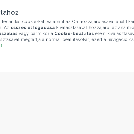
atához
chnikai cookie-kat, valamint az Ön hozzájárulásával analitika
n. Az
összes elfogadása
kiválasztásával hozzájárul az analiti
eszabás
vagy bármikor a
Cookie-beállítás
elem kiválasztásáv
sztásával megtartja a normál beállításokat, ezért a navigáció cs
lt
.
ELÉRHETŐSÉGEINK
Gruppo T.F.M. Szolgáltató Zrt.
1068 Budapest, Király utca 102
+36 1 352 1900
info@tecnocasa.hu
szám 27421275-2-42 - 1068 Budapest, Király utca 102. Minden ügynökségnek sa
Adatvédelmi irányelvek
|
Cookies tájékoztató