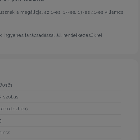
usznak a megállója, az 1-es. 17-es, 19-es 41-es villamos
k ingyenes tanácsadással áll rendelkezésükre!
60181
3 szobás
beköltözhető
3
nincs