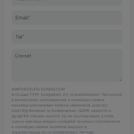
Email*
Tel*
Üzenet
ADATKEZELÉSI SZABÁLYZAT
A Gruppo T.F.M. Szolgáltató Zrt. (a továbbiakban: Tecnocasa)
a természetes személyeknek a személyes adatok
kezelése tekintetében történő védelméről szóló EU
2016/679 Rendelet (a továbbiakban: GDPR) ,valamint a
95/46/EK irányelv szerinti 29.-es munkacsoport 2/2001.
számú ajánlása alapján szolgáltat bizonyos információkat
a személyes adatok kezelése kapcsán a
www.tecnocasa.hu (a továbbiakban: Honlap)