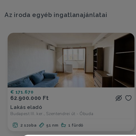
Az iroda egyéb ingatlanajánlatai
€ 171.670
62.900.000 Ft
Lakás eladó
Budapest III. ker., Szentendrei út - Óbuda
2 szoba
51 nm
1 fürdő