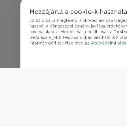
Hozzájárul a cookie-k használ
Ez az oldal a megfelelő működéshez szükséges te
használ a böngészési élmény javítása érdekébe
használatához. Módosíthatja beállításait a
Testr
bezárása a jobb felső sarokban található
X
kivála
információért tekintse meg az
Adatvédelmi olda
CÉGÜNK
Gruppo T.F.M. Szolgáltató Zrt.
ÁRFOLYAM 07/08/2026
Rólunk
EUR 366.4 HUF
A Tecnocasa csoport
Munkát keresel?
2026
Gruppo T.F.M. Szolgáltató Zrt. Adó