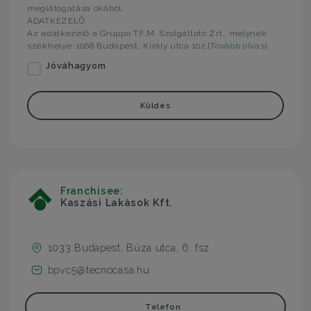
meglátogatása okából.
ADATKEZELŐ
Az adatkezelő a Gruppo T.F.M. Szolgáltató Zrt., melynek
székhelye: 1068 Budapest, Király utca 102.[
Tovább olvas
]
Jóváhagyom
Küldés
Franchisee:
Kaszási Lakások Kft.
1033 Budapest, Búza utca, 6. fsz.
bpvc5@tecnocasa.hu
Telefon