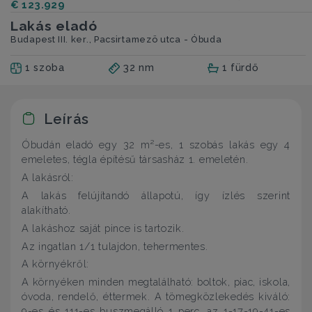
€ 123.929
Lakás eladó
Budapest III. ker., Pacsirtamezö utca - Óbuda
1 szoba
32 nm
1 fürdő
Leírás
Óbudán eladó egy 32 m²-es, 1 szobás lakás egy 4
emeletes, tégla építésű társasház 1. emeletén.
A lakásról:
A lakás felújítandó állapotú, így ízlés szerint
alakítható.
A lakáshoz saját pince is tartozik.
Az ingatlan 1/1 tulajdon, tehermentes.
A környékről:
A környéken minden megtalálható: boltok, piac, iskola,
óvoda, rendelő, éttermek. A tömegközlekedés kiváló:
9-es és 111-es buszmegálló 1 perc, az 1-17-19-41-es