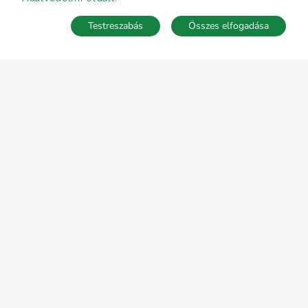
Testreszabás
Összes elfogadása
Telefonhívás
Kapcsolat
ÁRFOLYAM 05/08/2026
EUR 362.34 HUF
CÉGÜNK
Gruppo T.F.M. Szolgáltató Zrt.
Rólunk
A Tecnocasa csoport
Munkát keresel?
ELÉRHETŐSÉGEINK
Gruppo T.F.M. Szolgáltató Zrt.
1068 Budapest, Király utca 102
+36 1 352 1900