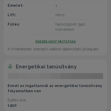
Emelet:
1
Lift:
nincs
Fűtés:
házközponti (gáz,
konvektor)
ÖSSZES ADAT MUTATÁSA
A hirdetésben szereplő adatok tájékoztató jellegűek.
Energetikai tanúsítvány
Ennél az ingatlannál az energetikai tanúsítvány
folyamatban van
Építés éve:
1930