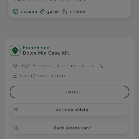
1 szoba
34 nm
1 fürdő
Franchisee:
Dolce Mia Casa Kft.
1036 Budapest, Pacsirtamező utca, 29.
bpvc1@tecnocasa.hu
Telefon
Az iroda oldala
Eladó lakása van?