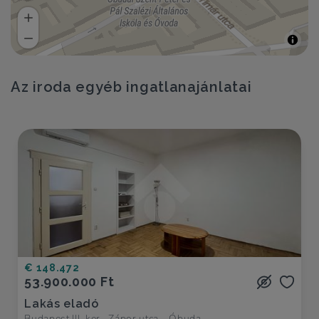
Az iroda egyéb ingatlanajánlatai
€ 148.472
53.900.000 Ft
Lakás eladó
Budapest III. ker., Zápor utca - Óbuda