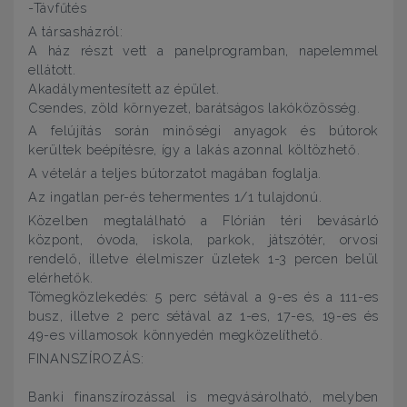
-Távfűtés
A társasházról:
A ház részt vett a panelprogramban, napelemmel
ellátott.
Akadálymentesített az épület.
Csendes, zöld környezet, barátságos lakóközösség.
A felújítás során minőségi anyagok és bútorok
kerültek beépítésre, így a lakás azonnal költözhető.
A vételár a teljes bútorzatot magában foglalja.
Az ingatlan per-és tehermentes 1/1 tulajdonú.
Közelben megtalálható a Flórián téri bevásárló
központ, óvoda, iskola, parkok, játszótér, orvosi
rendelő, illetve élelmiszer üzletek 1-3 percen belül
elérhetők.
Tömegközlekedés: 5 perc sétával a 9-es és a 111-es
busz, illetve 2 perc sétával az 1-es, 17-es, 19-es és
49-es villamosok könnyedén megközelíthető.
FINANSZÍROZÁS:
Banki finanszírozással is megvásárolható, melyben