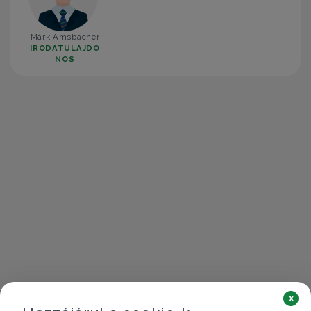
Márk Amsbacher
IRODATULAJDO
NOS
x