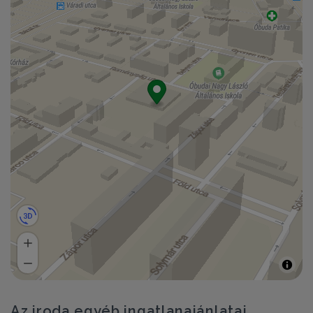
Az iroda egyéb ingatlanajánlatai