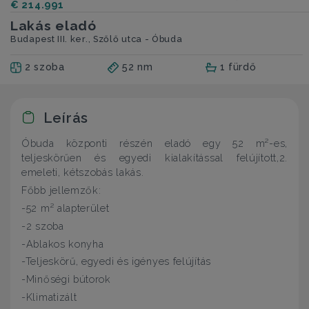
€ 214.991
Lakás eladó
Budapest III. ker., Szőlő utca - Óbuda
2 szoba
52 nm
1 fürdő
Leírás
Óbuda központi részén eladó egy 52 m²-es,
teljeskörűen és egyedi kialakítással felújított,2.
emeleti, kétszobás lakás.
Főbb jellemzők:
-52 m² alapterület
-2 szoba
-Ablakos konyha
-Teljeskörű, egyedi és igényes felújítás
-Minőségi bútorok
-Klimatizált