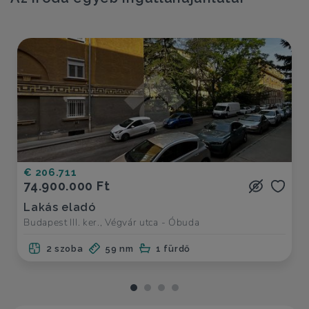
€ 206.711
74.900.000 Ft
Lakás eladó
Budapest III. ker., Végvár utca - Óbuda
2 szoba
59 nm
1 fürdő