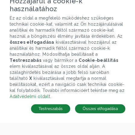
Hozzájárul a cookie-k
használatához
Ez az oldal a megfelelő működéshez szükséges
technikai cookie-kat, valamint az Ön hozzájárulásával
analitikai és harmadik féltől származó cookie-kat
használ a böngészési élmény javítása érdekében. Az
összes elfogadása
kiválasztásával hozzájárul az
analitikai és harmadik féltől származó cookie-k
használatához. Módosíthatja beállításait a
Testreszabás
vagy bármikor a
Cookie-beállítás
elem kiválasztásával az összes oldal alján. A
szalaghirdetés bezárása a jobb felső sarokban
található
X
kiválasztásával megtartja a normál
beállításokat, ezért a navigáció csak technikai cookie-
kal folytatódik. További információért tekintse meg az
Adatvédelmi oldalt
.
Testreszabás
Összes elfogadása
Telefonhívás
Kapcsolat