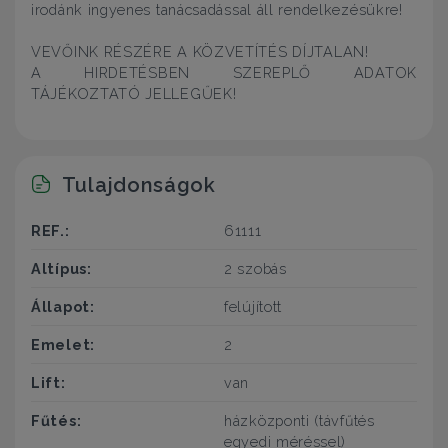
irodánk ingyenes tanácsadással áll rendelkezésükre!
VEVŐINK RÉSZÉRE A KÖZVETÍTÉS DÍJTALAN!
A HIRDETÉSBEN SZEREPLŐ ADATOK
TÁJÉKOZTATÓ JELLEGŰEK!
Tulajdonságok
REF.:
61111
Altípus:
2 szobás
Állapot:
felújított
Emelet:
2
Lift:
van
Fűtés:
házközponti (távfűtés
egyedi méréssel)