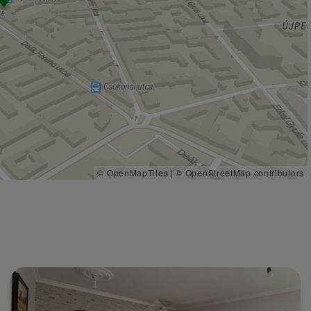
© OpenMapTiles
|
© OpenStreetMap contributors