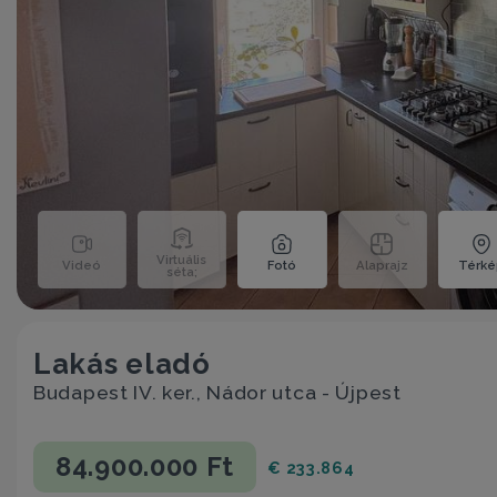
Virtuális
Videó
Fotó
Alaprajz
Térk
séta;
Lakás eladó
Budapest IV. ker., Nádor utca - Újpest
84.900.000 Ft
€ 233.864