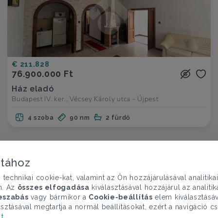
€ 211.828
76.900.000 Ft
Ház eladó
Budapest IV. ker., Vécsey Károly utca - Újpest
4 szoba
90 nm
2 fürdő
atához
chnikai cookie-kat, valamint az Ön hozzájárulásával analitika
n. Az
összes elfogadása
kiválasztásával hozzájárul az analiti
eszabás
vagy bármikor a
Cookie-beállítás
elem kiválasztásáv
sztásával megtartja a normál beállításokat, ezért a navigáció cs
lt
.