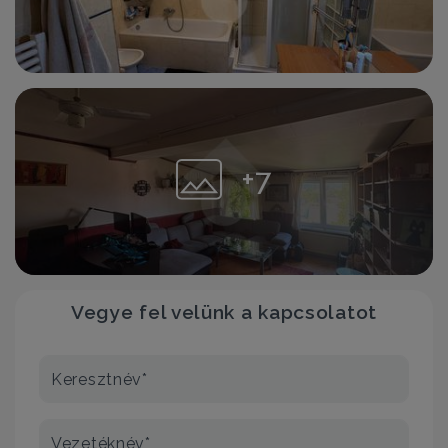
+7
Vegye fel velünk a kapcsolatot
Keresztnév*
Vezetéknév*