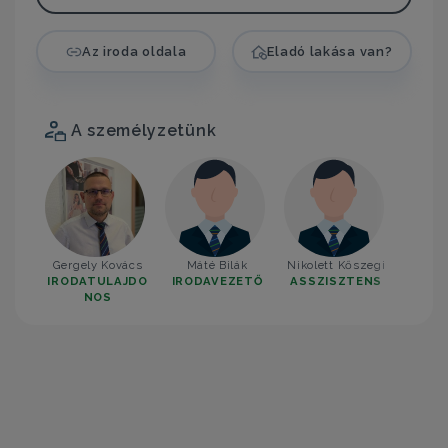
Az iroda oldala
Eladó lakása van?
A személyzetünk
Gergely Kovács
Máté Bilák
Nikolett Kőszegi
IRODATULAJDO
IRODAVEZETŐ
ASSZISZTENS
NOS