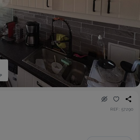
ép
REF: 57290