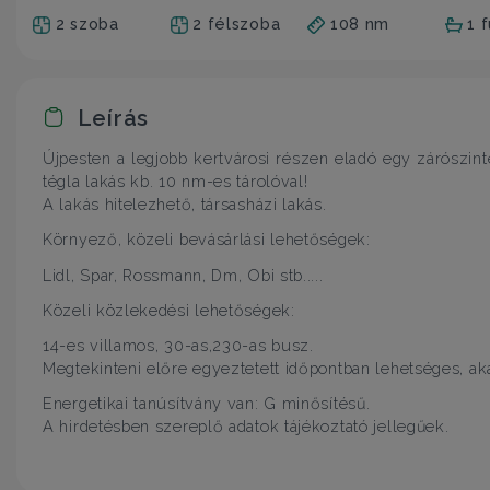
2 szoba
2 félszoba
108 nm
1 
Leírás
Újpesten a legjobb kertvárosi részen eladó egy zárószint
tégla lakás kb. 10 nm-es tárolóval!
A lakás hitelezhető, társasházi lakás.
Környező, közeli bevásárlási lehetőségek:
Lidl, Spar, Rossmann, Dm, Obi stb.....
Közeli közlekedési lehetőségek:
14-es villamos, 30-as,230-as busz.
Megtekinteni előre egyeztetett időpontban lehetséges, ak
Energetikai tanúsítvány van: G minősítésű.
A hirdetésben szereplő adatok tájékoztató jellegűek.