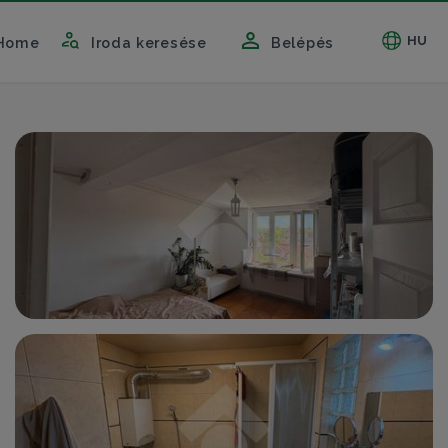
HU
Home
Iroda keresése
Belépés