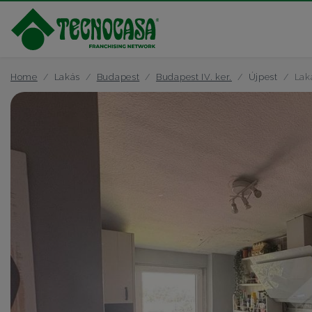
Home
Lakás
Budapest
Budapest IV. ker.
Újpest
Lak