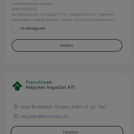
meglátogatása okából.
ADATKEZELŐ
Az adatkezelő a Gruppo T.F.M. Szolgáltató Zrt., melynek
székhelye: 1068 Budapest, Király utca 102.[
Tovább olvas
]
Jóváhagyom
Küldés
Franchisee:
Négyker Ingatlan Kft.
1042 Budapest, Görgey Artúr út, 92. fszt.
negyker@tecnocasa.hu
Telefon