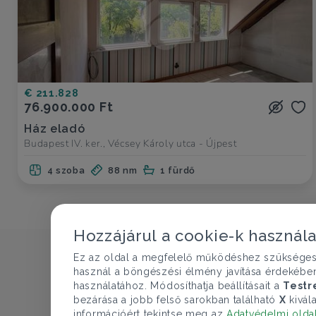
€ 211.828
76.900.000 Ft
Ház eladó
Budapest IV. ker., Vécsey Károly utca - Újpest
4 szoba
88 nm
1 fürdő
Hozzájárul a cookie-k használ
Ez az oldal a megfelelő működéshez szükséges te
használ a böngészési élmény javítása érdekébe
használatához. Módosíthatja beállításait a
Testr
bezárása a jobb felső sarokban található
X
kivála
információért tekintse meg az
Adatvédelmi olda