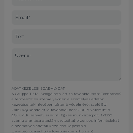
Email*
Tel*
Üzenet
ADATKEZELÉSI SZABÁLYZAT
A Gruppo T.F.M. Szolgáltató Zrt. (a továbbiakban: Tecnocasa)
a természetes személyeknek a személyes adatok
kezelése tekintetében történő védelméről szóló EU
2016/679 Rendelet (a továbbiakban: GDPR) ,valamint a
95/46/EK irányelv szerinti 29.-es munkacsoport 2/2001.
számú ajánlása alapján szolgáltat bizonyos információkat
a személyes adatok kezelése kapcsán a
www.tecnocasa.hu (a továbbiakban: Honlap)