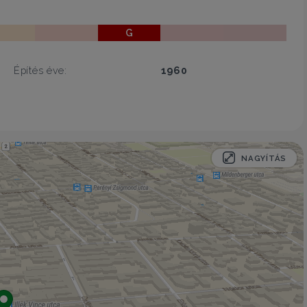
G
Építés éve:
1960
NAGYÍTÁS