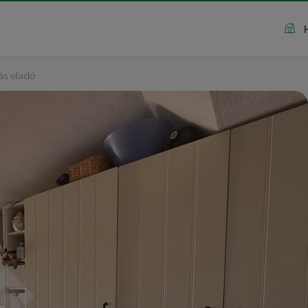
ás eladó