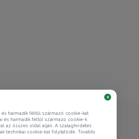
x
i és harmadik féltől származó cookie-kat
kai és harmadik féltől származó cookie-k
al az összes oldal alján. A szalaghirdetés
ak technikai cookie-kal folytatódik. További