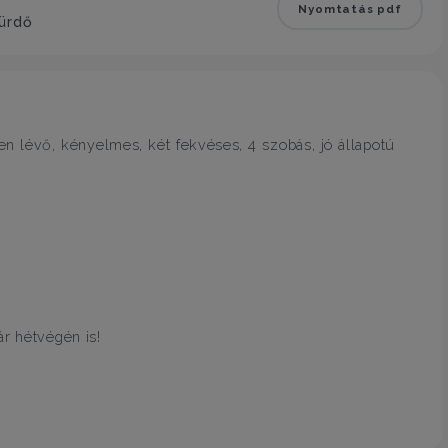
Nyomtatás pdf
fürdő
en lévő, kényelmes, két fekvéses, 4 szobás, jó állapotú
ár hétvégén is!