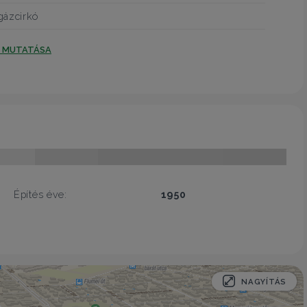
gázcirkó
T MUTATÁSA
Építés éve:
1950
NAGYÍTÁS