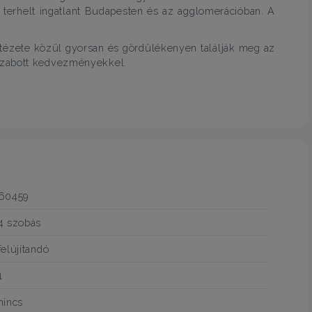
al terhelt ingatlant Budapesten és az agglomerációban. A
ntézete közül gyorsan és gördülékenyen találják meg az
szabott kedvezményekkel.
60459
4 szobás
felújítandó
1
nincs