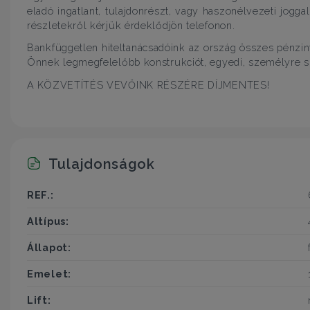
eladó ingatlant, tulajdonrészt, vagy haszonélvezeti jogg
részletekről kérjük érdeklődjön telefonon.
Bankfüggetlen hiteltanácsadóink az ország összes pénzi
Önnek legmegfelelőbb konstrukciót, egyedi, személyre 
A KÖZVETÍTÉS VEVŐINK RÉSZÉRE DÍJMENTES!
Tulajdonságok
REF.:
Altípus:
Állapot:
Emelet:
Lift: