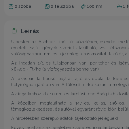
2 szoba
2 félszoba
100 nm
1 
Leírás
Újpesten, az Aschner Lipót tér közelében, csendes mellé
emeleti, saját igények szerint alakítható, 2+2 félszob
valóságban 100 nm-es a jelenleg a hasznosított lakótér, a
Az ingatlan 1/1-es tulajdonban van, per-teher és igén
38.500.- Ft/hó (a vízfogyasztás benne van).
A lakásban fa típusú bejárati ajtó és dupla, fa kerete
helyiségben járólap van. A fűtésről cirkó kazán, a melegví
Az ingatlanhoz kb. 10 nm-es tárolási lehetőség is biztosíto
A közelben megtalálható a 147-es, 30-as, 196-os, 
tömegközlekedéssel és autóval egyaránt rövid időn belül
A hirdetésben szereplő adatok tájékoztató jellegűek!
Egyes ingatlanjaink esetében csere és ingatlanbeszámít