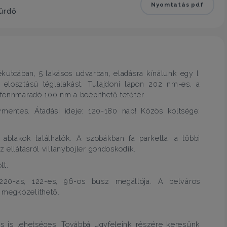
Nyomtatás pdf
fürdő
kutcában, 5 lakásos udvarban, eladásra kínálunk egy I.
ás elosztású téglalakást. Tulajdoni lapon 202 nm-es, a
 fennmaradó 100 nm a beépíthető tetőtér.
ymentes. Átadási ideje: 120-180 nap! Közös költsége:
s ablakok találhatók. A szobákban fa parketta, a többi
z ellátásról villanybojler gondoskodik.
tt.
220-as, 122-es, 96-os busz megállója. A belváros
 megközelíthető.
ás is lehetséges. Továbbá ügyfeleink részére keresünk