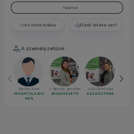
Telefon
Az iroda oldala
Eladó lakása van?
A személyzetünk
Bartha Áron
1. Bozsik Jennifer
Lilik Dominika
2. Tö
IRODATULAJDO
IRODAVEZETŐ
ASSZISZTENS
IROD
NOS