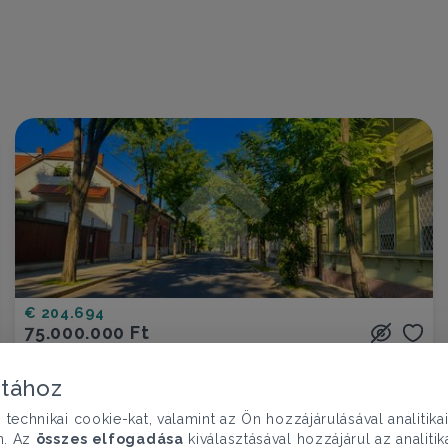
€ 204.694
75.000.000 Ft
Üzlethelyiség eladó
Budapest IV. ker., Baross utca - Újpest
atához
chnikai cookie-kat, valamint az Ön hozzájárulásával analitika
109 nm
n. Az
összes elfogadása
kiválasztásával hozzájárul az analiti