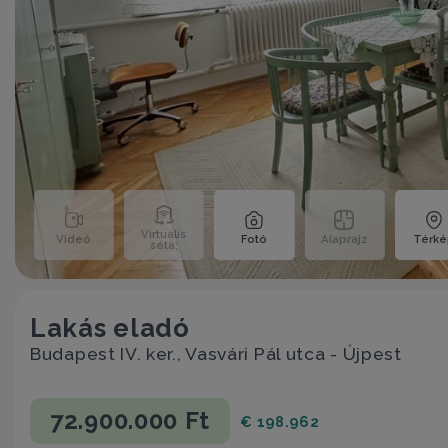
Virtuális
Videó
Fotó
Alaprajz
Térk
séta;
Lakás eladó
Budapest IV. ker., Vasvári Pál utca - Újpest
72.900.000 Ft
€ 198.962