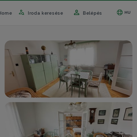
HU
Home
Iroda keresése
Belépés