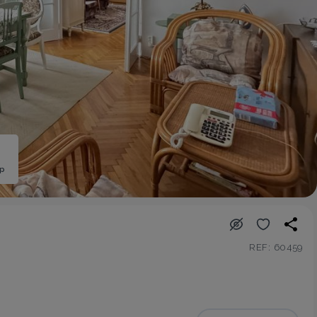
ép
REF: 60459