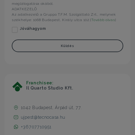
meglátogatása okából.
ADATKEZELŐ
Az adatkezelő a Gruppo T.F.M. Szolgáltató Zrt., melynek
székhelye: 1068 Budapest, Király utca 102.[
Tovább olvas
]
Jóváhagyom
Küldés
Franchisee:
Il Quarto Studio Kft.
1042 Budapest, Árpád út, 77.
ujpest@tecnocasa.hu
+36707710951