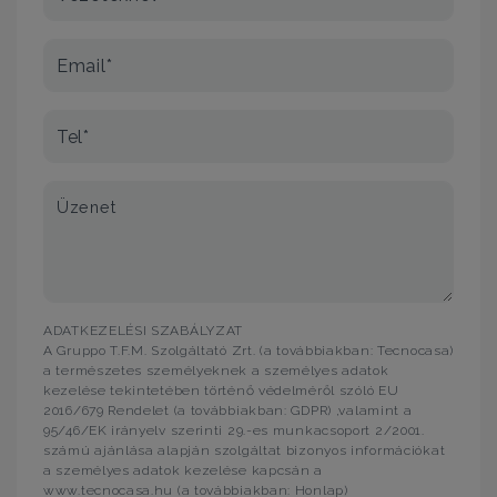
Email*
Tel*
Üzenet
ADATKEZELÉSI SZABÁLYZAT
A Gruppo T.F.M. Szolgáltató Zrt. (a továbbiakban: Tecnocasa)
a természetes személyeknek a személyes adatok
kezelése tekintetében történő védelméről szóló EU
2016/679 Rendelet (a továbbiakban: GDPR) ,valamint a
95/46/EK irányelv szerinti 29.-es munkacsoport 2/2001.
számú ajánlása alapján szolgáltat bizonyos információkat
a személyes adatok kezelése kapcsán a
www.tecnocasa.hu (a továbbiakban: Honlap)