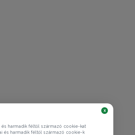
€ 212.609
77.900.000 Ft
Lakás eladó
x
Budapest IV. ker., József Attila utca - Megyer
i és harmadik féltől származó cookie-kat
3 szoba
81 nm
1 fürdő
kai és harmadik féltől származó cookie-k