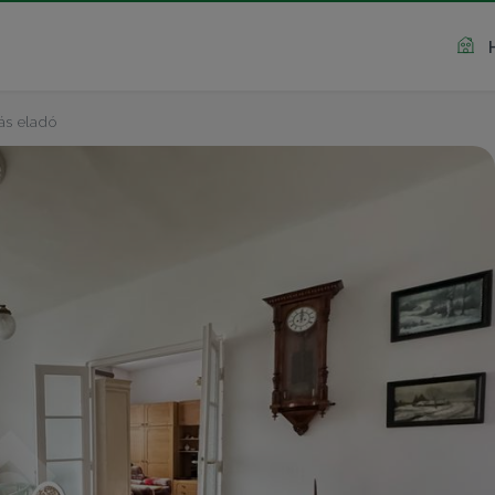
ás eladó