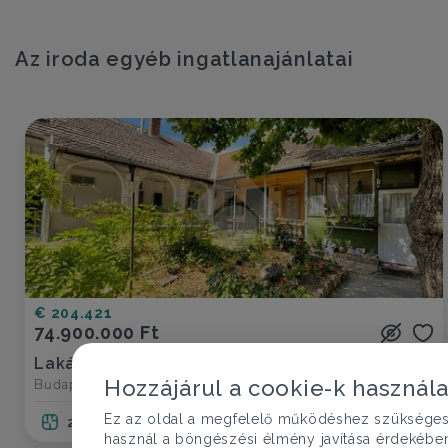
Az iroda egyéb ingatlanajánlatai
€ 204.421
74.900.000 Ft
Lakás eladó
Budapest IV. ker., Ambrus Zoltán utca - Újpest
Hozzájárul a cookie-k használ
Ez az oldal a megfelelő működéshez szükséges te
2 szoba
77 nm
1 fürdő
használ a böngészési élmény javítása érdekébe