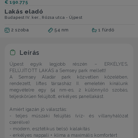
€ 190.775
Lakás eladó
Budapest IV. ker., Rózsa utca - Újpest
2 szoba
54 nm
1 fürdő
Leírás
Újpest egyik legjobb részén – ERKÉLYES,
FELÚJÍTOTT LAKÁS a Semsey park mellett!
A Semsey Aladár park közvetlen közelében,
rendezett, liftes társasház II. emeletén kínálunk
megvételre egy 54 nm-es, 2 különnyíló szobás,
teljeskörűen felújított, erkélyes panellakást.
Amiért igazán jó választás:
- teljes műszaki felújítás (víz- és villanyhálózat
cserélve)
- modern, esztétikus belső kialakítás
- erkélyes nappali + klíma a maximális komfortért