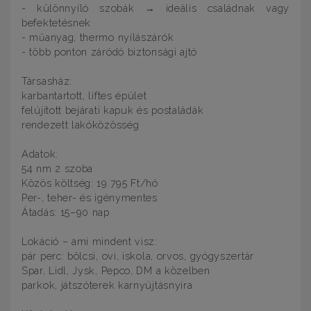
- különnyíló szobák → ideális családnak vagy
befektetésnek
- műanyag, thermo nyílászárók
- több ponton záródó biztonsági ajtó
Társasház:
karbantartott, liftes épület
felújított bejárati kapuk és postaládák
rendezett lakóközösség
Adatok:
54 nm 2 szoba
Közös költség: 19.795 Ft/hó
Per-, teher- és igénymentes
Átadás: 15–90 nap
Lokáció – ami mindent visz:
pár perc: bölcsi, ovi, iskola, orvos, gyógyszertár
Spar, Lidl, Jysk, Pepco, DM a közelben
parkok, játszóterek karnyújtásnyira