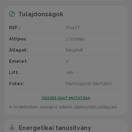
Tulajdonságok
REF.:
60477
Altípus:
2 szobás
Állapot:
felújított
Emelet:
2
Lift:
van
Fűtés:
házközponti (távfűtés)
ÖSSZES ADAT MUTATÁSA
A hirdetésben szereplő adatok tájékoztató jellegűek.
Energetikai tanúsítvány