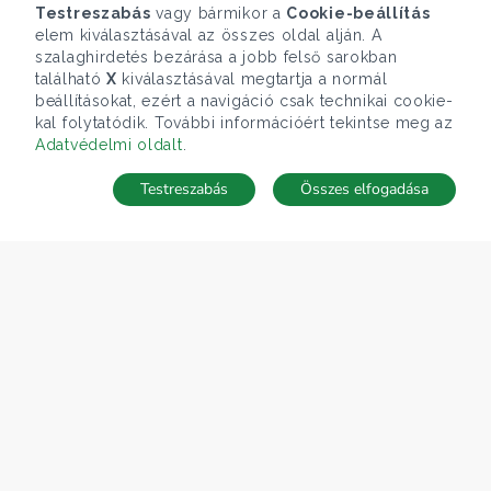
Testreszabás
vagy bármikor a
Cookie-beállítás
elem kiválasztásával az összes oldal alján. A
szalaghirdetés bezárása a jobb felső sarokban
található
X
kiválasztásával megtartja a normál
beállításokat, ezért a navigáció csak technikai cookie-
kal folytatódik. További információért tekintse meg az
Adatvédelmi oldalt
.
Testreszabás
Összes elfogadása
Telefonhívás
Kapcsolat
ÁRFOLYAM 07/08/2026
EUR 366.4 HUF
CÉGÜNK
Gruppo T.F.M. Szolgáltató Zrt.
Rólunk
A Tecnocasa csoport