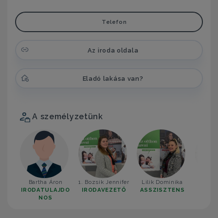
Telefon
Az iroda oldala
Eladó lakása van?
A személyzetünk
Bartha Áron
1. Bozsik Jennifer
Lilik Dominika
2. Tör
IRODATULAJDO
IRODAVEZETŐ
ASSZISZTENS
IROD
NOS