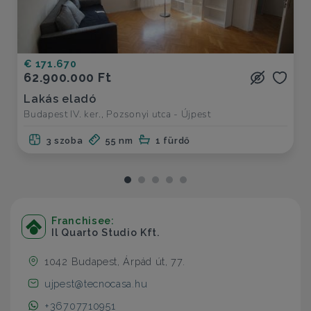
€ 171.670
62.900.000 Ft
Lakás eladó
Budapest IV. ker., Pozsonyi utca - Újpest
3 szoba
55 nm
1 fürdő
Franchisee:
Il Quarto Studio Kft.
1042 Budapest, Árpád út, 77.
ujpest@tecnocasa.hu
+36707710951