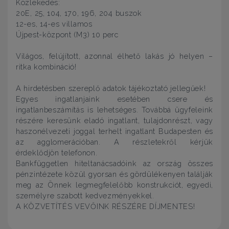
Közlekedés:
20E, 25, 104, 170, 196, 204 buszok
12-es, 14-es villamos
Újpest-központ (M3) 10 perc
Világos, felújított, azonnal élhető lakás jó helyen –
ritka kombináció!
A hirdetésben szereplő adatok tájékoztató jellegűek!
Egyes ingatlanjaink esetében csere és
ingatlanbeszámítás is lehetséges. Továbbá ügyfeleink
részére keresünk eladó ingatlant, tulajdonrészt, vagy
haszonélvezeti joggal terhelt ingatlant Budapesten és
az agglomerációban. A részletekről kérjük
érdeklődjön telefonon.
Bankfüggetlen hiteltanácsadóink az ország összes
pénzintézete közül gyorsan és gördülékenyen találják
meg az Önnek legmegfelelőbb konstrukciót, egyedi,
személyre szabott kedvezményekkel.
A KÖZVETÍTÉS VEVŐINK RÉSZÉRE DÍJMENTES!