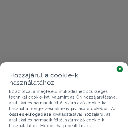
x
Hozzájárul a cookie-k
használatához
Ez az oldal a megfelelő működéshez szükséges
technikai cookie-kat, valamint az Ön hozzájárulásával
analitikai és harmadik féltől származó cookie-kat
használ a böngészési élmény javítása érdekében. Az
összes elfogadása
kiválasztásával hozzájárul az
analitikai és harmadik féltől származó cookie-k
használatához. Módosíthatja beállításait a