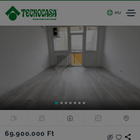
HU
69.900.000 Ft