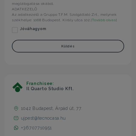
meglátogatása okából.
ADATKEZELŐ
Az adatkezelő a Gruppo T.F.M. Szolgáltató Zrt., melynek
székhelye: 1068 Budapest, Király utca 102.[
Tovább olvas
]
Jóváhagyom
Küldés
Franchisee:
Il Quarto Studio Kft.
1042 Budapest, Árpád út, 77.
ujpest@tecnocasa.hu
+36707710951