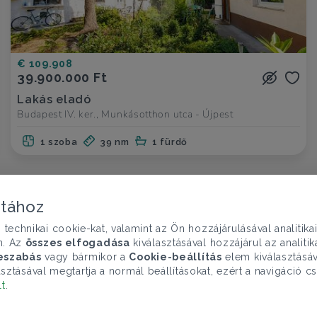
€ 109.908
39.900.000 Ft
Lakás eladó
Budapest IV. ker., Munkásotthon utca - Újpest
1 szoba
39 nm
1 fürdő
atához
chnikai cookie-kat, valamint az Ön hozzájárulásával analitika
n. Az
összes elfogadása
kiválasztásával hozzájárul az analiti
eszabás
vagy bármikor a
Cookie-beállítás
elem kiválasztásáv
sztásával megtartja a normál beállításokat, ezért a navigáció cs
lt
.