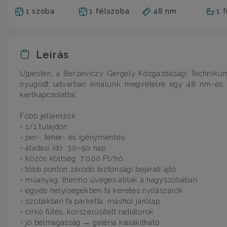
1 szoba
1 félszoba
48 nm
1 
Leírás
Újpesten, a Berzeviczy Gergely Közgazdasági Technikum
nyugodt udvarban kínálunk megvételre egy 48 nm-es, 1,5
kertkapcsolattal.
Főbb jellemzők:
- 1/1 tulajdon
- per-, teher- és igénymentes
- átadási idő: 30–90 nap
- közös költség: 7.000 Ft/hó
- több ponton záródó biztonsági bejárati ajtó
- műanyag, thermo üveges ablak a nagyszobában
- egyéb helyiségekben fa keretes nyílászárók
- szobákban fa parketta, máshol járólap
- cirkó fűtés, korszerűsített radiátorok
- jó belmagasság → galéria kialakítható