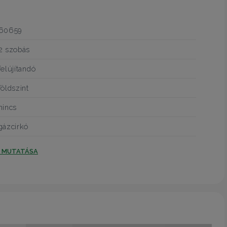
60659
2 szobás
felújítandó
földszint
nincs
gázcirkó
T MUTATÁSA