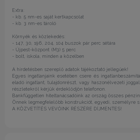
Extra:
- kb. 5 nm-es saját kertkapcsolat
- kb. 3 nm-es tároló
Környék és közlekedés:
- 147, 30, 196, 204, 104 buszok pár perc sétára
- Újpest-központ (M3) 5 perc
- bolt, iskola, minden a közelben
A hirdetésben szereplő adatok tájékoztató jellegűek!
Egyes ingatlanjaink esetében csere és ingatlanbeszámít
eladó ingatlant, tulajdonrészt, vagy haszonélvezeti jogg
részletekről kérjük érdeklődjön telefonon.
Bankfüggetlen hiteltanácsadóink az ország összes pénzi
Önnek legmegfelelőbb konstrukciót, egyedi, személyre 
A KÖZVETÍTÉS VEVŐINK RÉSZÉRE DÍJMENTES!