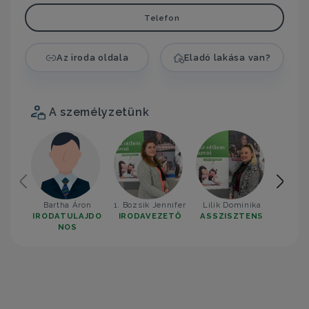
Telefon
Az iroda oldala
Eladó lakása van?
A személyzetünk
Bartha Áron
1. Bozsik Jennifer
Lilik Dominika
2. Tö
IRODATULAJDO
IRODAVEZETŐ
ASSZISZTENS
IROD
NOS