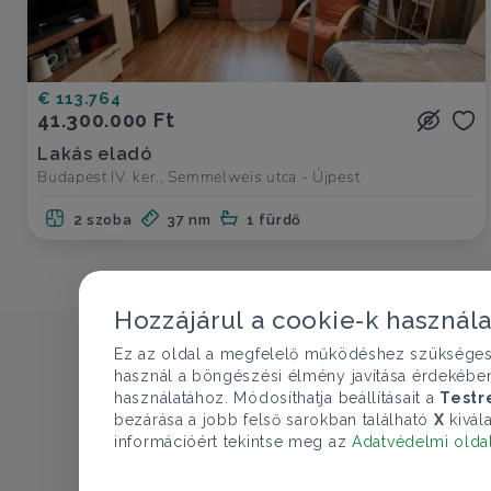
€ 113.764
41.300.000 Ft
Lakás eladó
Budapest IV. ker., Semmelweis utca - Újpest
2 szoba
37 nm
1 fürdő
Hozzájárul a cookie-k használ
Ez az oldal a megfelelő működéshez szükséges te
használ a böngészési élmény javítása érdekébe
használatához. Módosíthatja beállításait a
Testr
bezárása a jobb felső sarokban található
X
kivála
információért tekintse meg az
Adatvédelmi olda