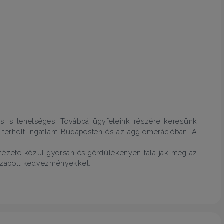
ás is lehetséges. Továbbá ügyfeleink részére keresünk
al terhelt ingatlant Budapesten és az agglomerációban. A
ntézete közül gyorsan és gördülékenyen találják meg az
szabott kedvezményekkel.