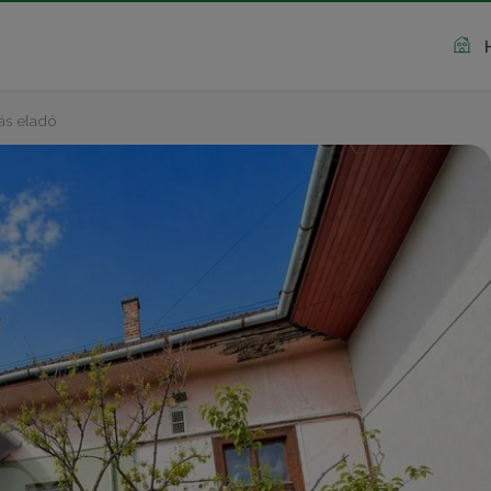
ás eladó