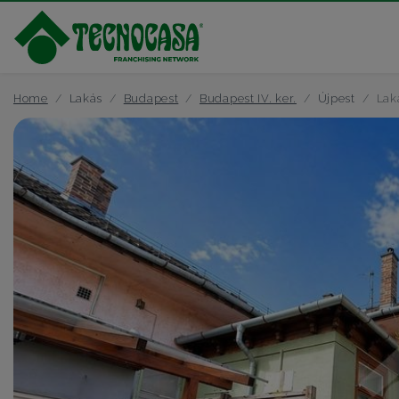
Home
Lakás
Budapest
Budapest IV. ker.
Újpest
Lak