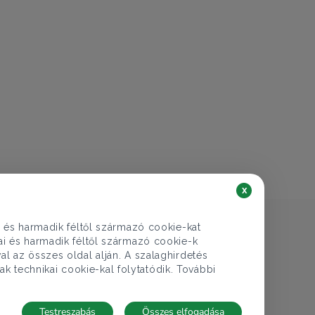
€ 123.956
45.000.000 Ft
Lakás eladó
Budapest IV. ker., Csokonai utca - Újpest
2 szoba
34 nm
1 fürdő
x
i és harmadik féltől származó cookie-kat
kai és harmadik féltől származó cookie-k
al az összes oldal alján. A szalaghirdetés
ak technikai cookie-kal folytatódik. További
Testreszabás
Összes elfogadása