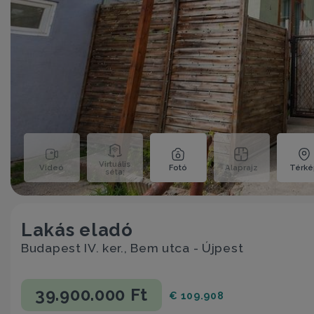
Virtuális
Videó
Fotó
Alaprajz
Térk
séta;
Lakás eladó
Budapest IV. ker., Bem utca - Újpest
39.900.000 Ft
€ 109.908