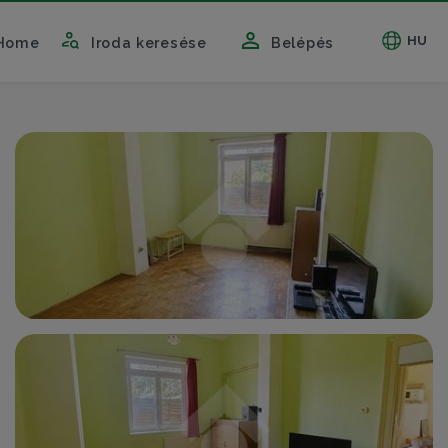
HU
Home
Iroda keresése
Belépés