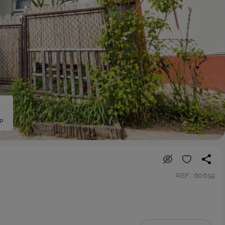
ép
REF: 60659