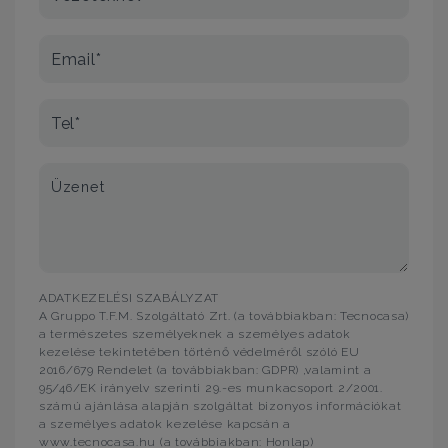
Email*
Tel*
Üzenet
ADATKEZELÉSI SZABÁLYZAT
A Gruppo T.F.M. Szolgáltató Zrt. (a továbbiakban: Tecnocasa)
a természetes személyeknek a személyes adatok
kezelése tekintetében történő védelméről szóló EU
2016/679 Rendelet (a továbbiakban: GDPR) ,valamint a
95/46/EK irányelv szerinti 29.-es munkacsoport 2/2001.
számú ajánlása alapján szolgáltat bizonyos információkat
a személyes adatok kezelése kapcsán a
www.tecnocasa.hu (a továbbiakban: Honlap)