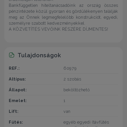
Bankfüggetlen hiteltanácsadóink az ország összes
pénzintézete közül gyorsan és gördülékenyen találják
meg az Önnek legmegfelelőbb konstrukciót, egyedi,
személyre szabott kedvezményekkel.
A KÖZVETÍTÉS VEVŐINK RÉSZÉRE DÍJMENTES!
Tulajdonságok
REF.:
60979
Altípus:
2 szobás
Állapot:
beköltözhető
Emelet:
1
Lift:
van
Fűtés:
egyéb egyedi (távfűtés