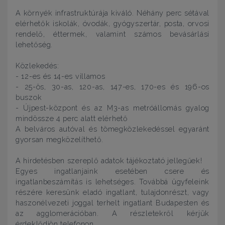
A környék infrastruktúrája kiváló. Néhány perc sétával
elérhetők iskolák, óvodák, gyógyszertár, posta, orvosi
rendelő, éttermek, valamint számos bevásárlási
lehetőség.
Közlekedés:
- 12-es és 14-es villamos
- 25-ös, 30-as, 120-as, 147-es, 170-es és 196-os
buszok
- Újpest-központ és az M3-as metróállomás gyalog
mindössze 4 perc alatt elérhető
A belváros autóval és tömegközlekedéssel egyaránt
gyorsan megközelíthető.
A hirdetésben szereplő adatok tájékoztató jellegűek!
Egyes ingatlanjaink esetében csere és
ingatlanbeszámítás is lehetséges. Továbbá ügyfeleink
részére keresünk eladó ingatlant, tulajdonrészt, vagy
haszonélvezeti joggal terhelt ingatlant Budapesten és
az agglomerációban. A részletekről kérjük
érdeklődjön telefonon.