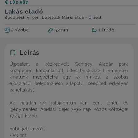
€ 182.587
Lakás eladó
Budapest IV. ker., Lebstück Mária utca - Újpest
2 szoba
53 nm
1 fürdő
Leírás
Újpesten, a közkedvelt Semsey Aladár park
közelében, karbantartott, liftes társasház I. emeletén
kínálunk megvételre egy 53 nm-es, 2 szobás
elosztású, beköltözhető állapotú, beépített erkélyes
panellakást.
Az ingatlan 1/1 tulajdonban van, per-, teher- és
igénymentes. Átadási ideje: 7-90 nap. Közös költsége:
17.490 Ft/hó.
Főbb jellemzők:
- 53 nm