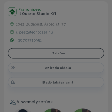
Franchisee:
Il Quarto Studio Kft.
1042 Budapest, Árpád út, 77.
ujpest@tecnocasa.hu
+36707710951
Telefon
Az iroda oldala
Eladó lakása van?
A személyzetünk