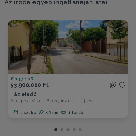
Az iroda egyéb ingatlanajánlatai
€ 147.106
53.900.000 Ft
Ház eladó
Budapest IV. ker., Batthyány utca - Újpest
3 szoba
52 nm
1 fürdő