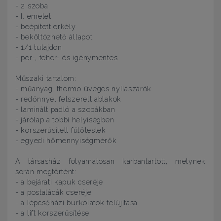
- 2 szoba
- I. emelet
- beépített erkély
- beköltözhető állapot
- 1/1 tulajdon
- per-, teher- és igénymentes
Műszaki tartalom:
- műanyag, thermo üveges nyílászárók
- redőnnyel felszerelt ablakok
- laminált padló a szobákban
- járólap a többi helyiségben
- korszerűsített fűtőtestek
- egyedi hőmennyiségmérők
A társasház folyamatosan karbantartott, melynek
során megtörtént:
- a bejárati kapuk cseréje
- a postaládák cseréje
- a lépcsőházi burkolatok felújítása
- a lift korszerűsítése