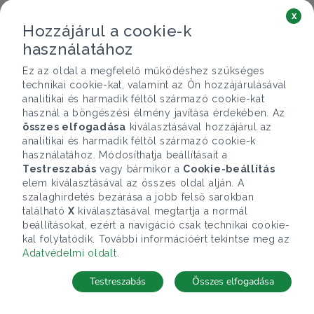
x
Hozzájárul a cookie-k
használatához
Ez az oldal a megfelelő működéshez szükséges
technikai cookie-kat, valamint az Ön hozzájárulásával
analitikai és harmadik féltől származó cookie-kat
használ a böngészési élmény javítása érdekében. Az
összes elfogadása
kiválasztásával hozzájárul az
analitikai és harmadik féltől származó cookie-k
használatához. Módosíthatja beállításait a
Testreszabás
vagy bármikor a
Cookie-beállítás
elem kiválasztásával az összes oldal alján. A
szalaghirdetés bezárása a jobb felső sarokban
található
X
kiválasztásával megtartja a normál
beállításokat, ezért a navigáció csak technikai cookie-
kal folytatódik. További információért tekintse meg az
Adatvédelmi oldalt
.
Testreszabás
Összes elfogadása
Telefonhívás
Kapcsolat