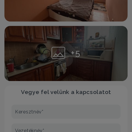
+5
Vegye fel velünk a kapcsolatot
Keresztnév*
Vezetéknév*