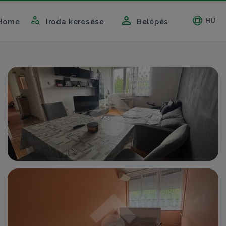
HU
Home
Iroda keresése
Belépés