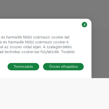
x
i és harmadik féltől származó cookie-kat
kai és harmadik féltől származó cookie-k
al az összes oldal alján. A szalaghirdetés
ak technikai cookie-kal folytatódik. További
Testreszabás
Összes elfogadása
TECNOCASA A VILÁGBAN
,
,
,
,
,
Olaszország
Spanyolország
Magyarország
Mexikó
Lengyelország
,
,
,
,
Thaiföld
Franciaország
Németország
Tunézia
San Marino
Cookie-beállítások