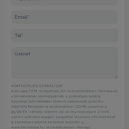
Email*
Tel*
Üzenet
ADATKEZELÉSI SZABÁLYZAT
A Gruppo T.F.M. Szolgáltató Zrt. (a továbbiakban: Tecnocasa)
a természetes személyeknek a személyes adatok
kezelése tekintetében történő védelméről szóló EU
2016/679 Rendelet (a továbbiakban: GDPR) ,valamint a
95/46/EK irányelv szerinti 29.-es munkacsoport 2/2001.
számú ajánlása alapján szolgáltat bizonyos információkat
a személyes adatok kezelése kapcsán a
www.tecnocasa.hu (a továbbiakban: Honlap)