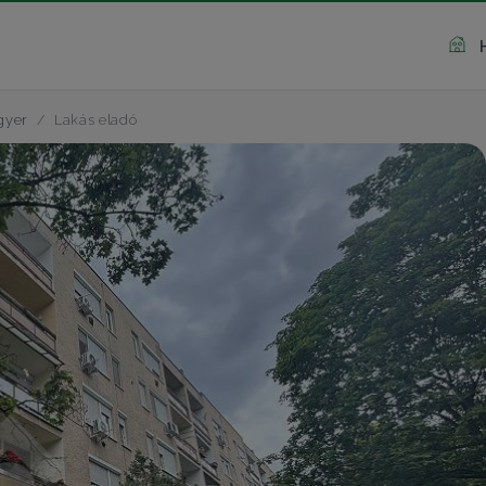
gyer
Lakás eladó