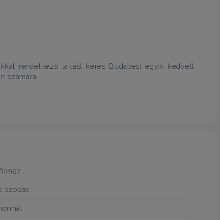
kkal rendelkező lakást keres Budapest egyik kedvelt
Ön számára.
!
60997
2 szobás
normál