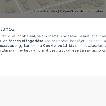
© OpenMapTiles
|
© OpenStreetMap contributors
atához
chnikai cookie-kat, valamint az Ön hozzájárulásával analitika
n. Az
összes elfogadása
kiválasztásával hozzájárul az analiti
eszabás
vagy bármikor a
Cookie-beállítás
elem kiválasztásáv
sztásával megtartja a normál beállításokat, ezért a navigáció cs
lt
.
ELÉRHETŐSÉGEINK
Gruppo T.F.M. Szolgáltató Zrt.
1068 Budapest, Király utca 102
+36 1 352 1900
info@tecnocasa.hu