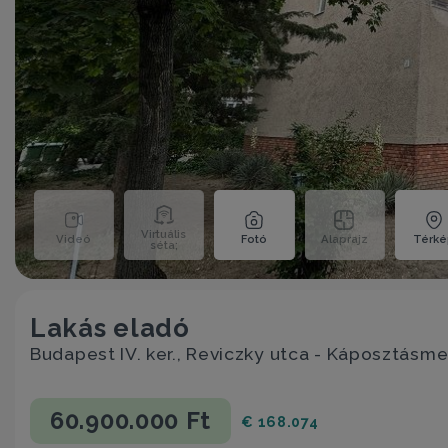
Virtuális
Videó
Fotó
Alaprajz
Térk
séta;
Lakás eladó
Budapest IV. ker., Reviczky utca - Káposztásm
60.900.000 Ft
€ 168.074