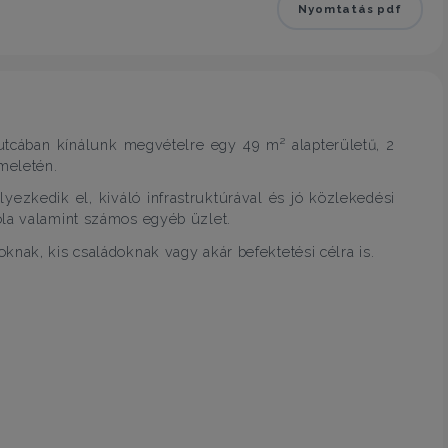
Nyomtatás pdf
 utcában kínálunk megvételre egy 49 m² alapterületű, 2
emeletén.
lyezkedik el, kiváló infrastruktúrával és jó közlekedési
ola valamint számos egyéb üzlet.
knak, kis családoknak vagy akár befektetési célra is.