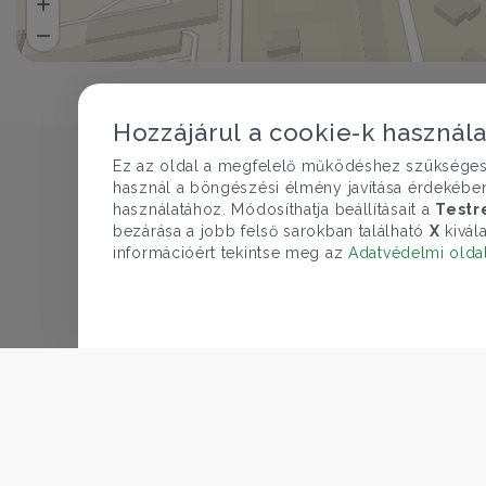
Hozzájárul a cookie-k használ
Ez az oldal a megfelelő működéshez szükséges te
használ a böngészési élmény javítása érdekébe
használatához. Módosíthatja beállításait a
Testr
bezárása a jobb felső sarokban található
X
kivála
információért tekintse meg az
Adatvédelmi olda
CÉGÜNK
Gruppo T.F.M. Szolgáltató Zrt.
ÁRFOLYAM 05/08/2026
Rólunk
EUR 362.34 HUF
A Tecnocasa csoport
Munkát keresel?