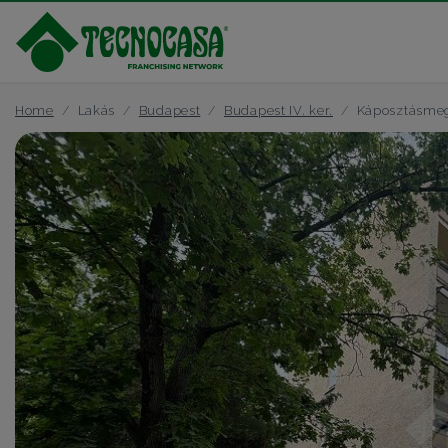
Home
Lakás
Budapest
Budapest IV. ker.
Káposztásme