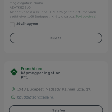
meglátogatása okából.
ADATKEZELŐ
Az adatkezelő a Gruppo T.F.M. Szolgáltató Zrt., melynek
székhelye: 1068 Budapest, Király utca 102.[
Tovább olvas
]
Jóváhagyom
Küldés
Franchisee:
Kápmegyer Ingatlan
Kft.
1048 Budapest, Nádasdy Kálmán utca, 37.
bpvd2@tecnocasa.hu
Telefon