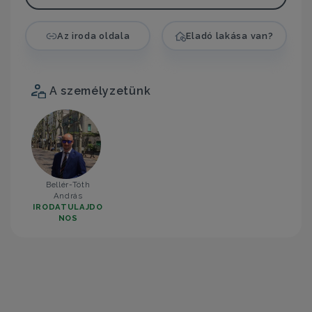
Az iroda oldala
Eladó lakása van?
A személyzetünk
Bellér-Tóth
András
IRODATULAJDO
NOS