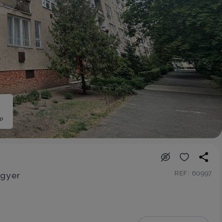
ép
REF: 60997
egyer