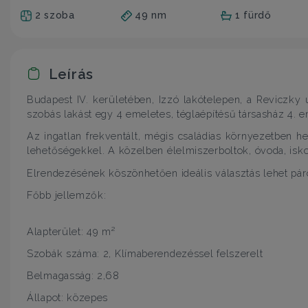
2 szoba
49 nm
1 fürdő
Leírás
Budapest IV. kerületében, Izzó lakótelepen, a Reviczky
szobás lakást egy 4 emeletes, téglaépítésű társasház 4. 
Az ingatlan frekventált, mégis családias környezetben he
lehetőségekkel. A közelben élelmiszerboltok, óvoda, isk
Elrendezésének köszönhetően ideális választás lehet páro
Főbb jellemzők:
Alapterület: 49 m²
Szobák száma: 2, Klímaberendezéssel felszerelt
Belmagasság: 2,68
Állapot: közepes