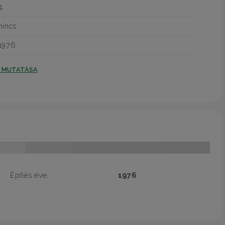
4
nincs
1976
T MUTATÁSA
Építés éve:
1976