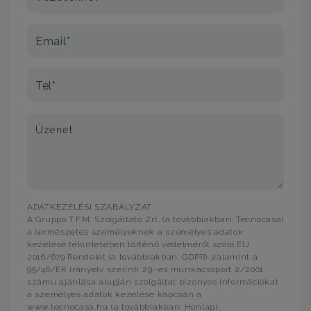
Email*
Tel*
Üzenet
ADATKEZELÉSI SZABÁLYZAT
A Gruppo T.F.M. Szolgáltató Zrt. (a továbbiakban: Tecnocasa)
a természetes személyeknek a személyes adatok
kezelése tekintetében történő védelméről szóló EU
2016/679 Rendelet (a továbbiakban: GDPR) ,valamint a
95/46/EK irányelv szerinti 29.-es munkacsoport 2/2001.
számú ajánlása alapján szolgáltat bizonyos információkat
a személyes adatok kezelése kapcsán a
www.tecnocasa.hu (a továbbiakban: Honlap)