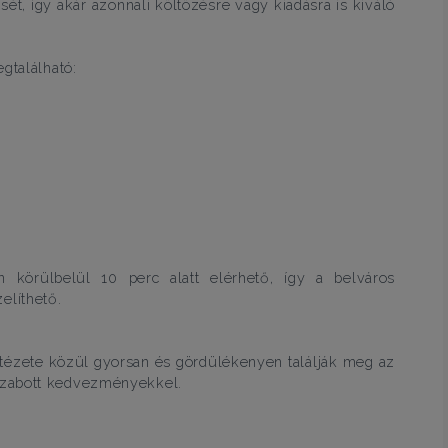
sét, így akár azonnali költözésre vagy kiadásra is kiváló
gtalálható:
 körülbelül 10 perc alatt elérhető, így a belváros
elíthető.
ntézete közül gyorsan és gördülékenyen találják meg az
szabott kedvezményekkel.