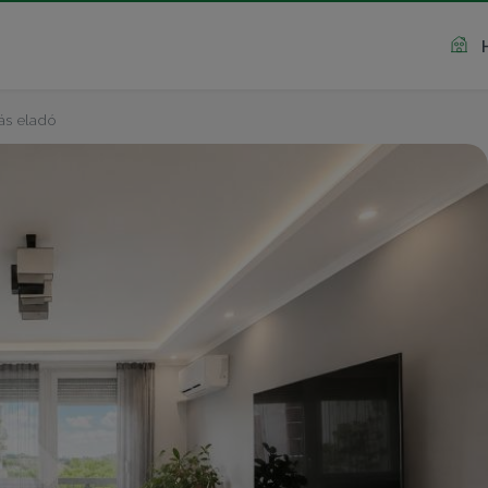
ás eladó