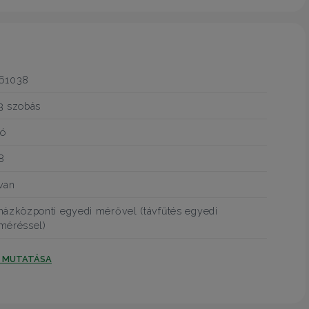
61038
3 szobás
jó
8
van
házközponti egyedi mérővel (távfűtés egyedi
méréssel)
T MUTATÁSA