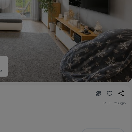
ép
REF: 61038