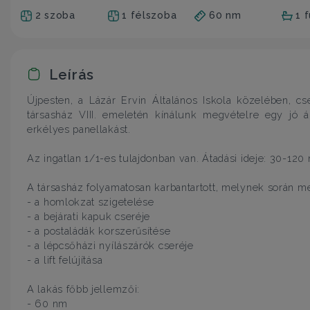
2 szoba
1 félszoba
60 nm
1 
Leírás
Újpesten, a Lázár Ervin Általános Iskola közelében, cs
társasház VIII. emeletén kínálunk megvételre egy jó á
erkélyes panellakást.
Az ingatlan 1/1-es tulajdonban van. Átadási ideje: 30-120
A társasház folyamatosan karbantartott, melynek során me
- a homlokzat szigetelése
- a bejárati kapuk cseréje
- a postaládák korszerűsítése
- a lépcsőházi nyílászárók cseréje
- a lift felújítása
A lakás főbb jellemzői:
- 60 nm