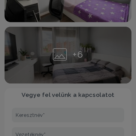
+6
Vegye fel velünk a kapcsolatot
Keresztnév*
Vezetéknév*