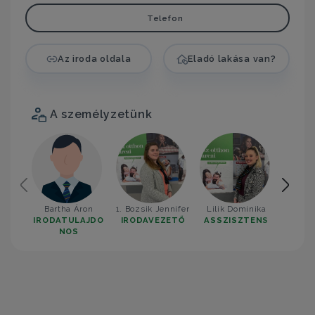
Telefon
Az iroda oldala
Eladó lakása van?
A személyzetünk
Bartha Áron
1. Bozsik Jennifer
Lilik Dominika
2. Tö
IRODATULAJDO
IRODAVEZETŐ
ASSZISZTENS
IROD
NOS