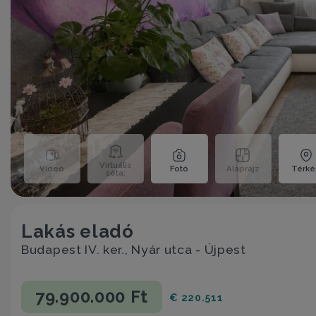
Virtuális
Videó
Fotó
Alaprajz
Térk
séta;
Lakás eladó
Budapest IV. ker., Nyár utca - Újpest
79.900.000 Ft
€ 220.511