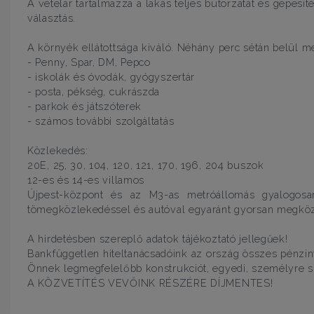
A vételár tartalmazza a lakás teljes bútorzatát és gépesíté
választás.
A környék ellátottsága kiváló. Néhány perc sétán belül me
- Penny, Spar, DM, Pepco
- iskolák és óvodák, gyógyszertár
- posta, pékség, cukrászda
- parkok és játszóterek
- számos további szolgáltatás
Közlekedés:
20E, 25, 30, 104, 120, 121, 170, 196, 204 buszok
12-es és 14-es villamos
Újpest-központ és az M3-as metróállomás gyalogosan
tömegközlekedéssel és autóval egyaránt gyorsan megköz
A hirdetésben szereplő adatok tájékoztató jellegűek!
Bankfüggetlen hiteltanácsadóink az ország összes pénzi
Önnek legmegfelelőbb konstrukciót, egyedi, személyre 
A KÖZVETÍTÉS VEVŐINK RÉSZÉRE DÍJMENTES!