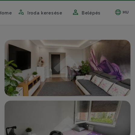
HU
Home
Iroda keresése
Belépés