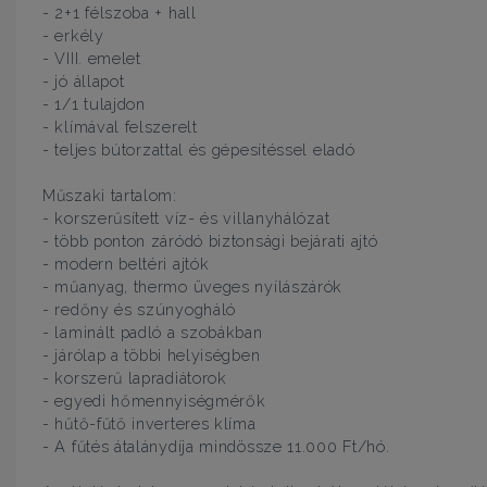
- 2+1 félszoba + hall
- erkély
- VIII. emelet
- jó állapot
- 1/1 tulajdon
- klímával felszerelt
- teljes bútorzattal és gépesítéssel eladó
Műszaki tartalom:
- korszerűsített víz- és villanyhálózat
- több ponton záródó biztonsági bejárati ajtó
- modern beltéri ajtók
- műanyag, thermo üveges nyílászárók
- redőny és szúnyogháló
- laminált padló a szobákban
- járólap a többi helyiségben
- korszerű lapradiátorok
- egyedi hőmennyiségmérők
- hűtő-fűtő inverteres klíma
- A fűtés átalánydíja mindössze 11.000 Ft/hó.