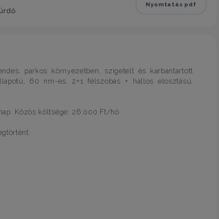
Nyomtatás pdf
fürdő
endes, parkos környezetben, szigetelt és karbantartott
llapotú, 60 nm-es, 2+1 félszobás + hallos elosztású,
 nap. Közös költsége: 26.000 Ft/hó.
gtörtént: