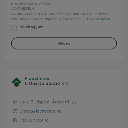
meglátogatása okából.
ADATKEZELŐ
Az adatkezelő a Gruppo T.F.M. Szolgáltató Zrt., melynek
székhelye: 1068 Budapest, Király utca 102.[
Tovább olvas
]
Jóváhagyom
Küldés
Franchisee:
Il Quarto Studio Kft.
1042 Budapest, Árpád út, 77.
ujpest@tecnocasa.hu
+36707710951