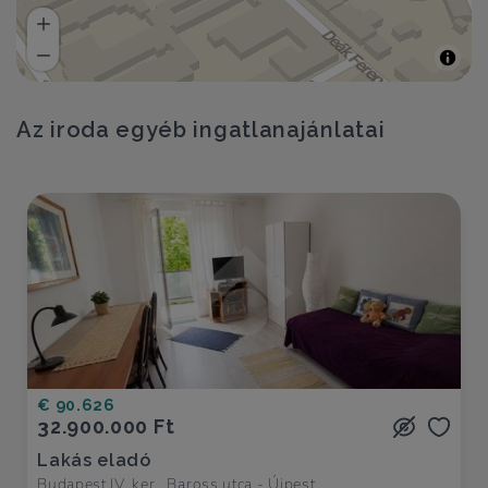
Az iroda egyéb ingatlanajánlatai
€ 90.626
32.900.000 Ft
Lakás eladó
Budapest IV. ker., Baross utca - Újpest