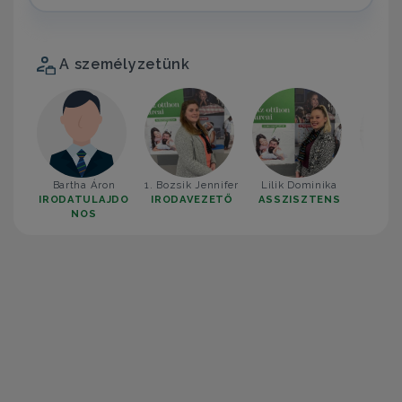
A személyzetünk
Bartha Áron
1. Bozsik Jennifer
Lilik Dominika
2. Tör
IRODATULAJDO
IRODAVEZETŐ
ASSZISZTENS
IROD
NOS