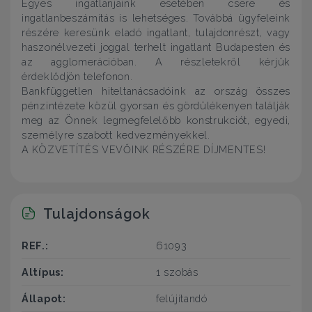
Egyes ingatlanjaink esetében csere és
ingatlanbeszámítás is lehetséges. Továbbá ügyfeleink
részére keresünk eladó ingatlant, tulajdonrészt, vagy
haszonélvezeti joggal terhelt ingatlant Budapesten és
az agglomerációban. A részletekről kérjük
érdeklődjön telefonon.
Bankfüggetlen hiteltanácsadóink az ország összes
pénzintézete közül gyorsan és gördülékenyen találják
meg az Önnek legmegfelelőbb konstrukciót, egyedi,
személyre szabott kedvezményekkel.
A KÖZVETÍTÉS VEVŐINK RÉSZÉRE DÍJMENTES!
Tulajdonságok
REF.:
61093
Altípus:
1 szobás
Állapot:
felújítandó