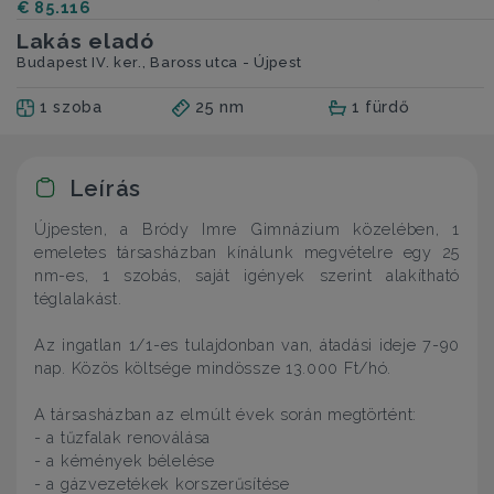
€ 85.116
Lakás eladó
Budapest IV. ker., Baross utca - Újpest
1 szoba
25 nm
1 fürdő
Leírás
Újpesten, a Bródy Imre Gimnázium közelében, 1
emeletes társasházban kínálunk megvételre egy 25
nm-es, 1 szobás, saját igények szerint alakítható
téglalakást.
Az ingatlan 1/1-es tulajdonban van, átadási ideje 7-90
nap. Közös költsége mindössze 13.000 Ft/hó.
A társasházban az elmúlt évek során megtörtént:
- a tűzfalak renoválása
- a kémények bélelése
- a gázvezetékek korszerűsítése