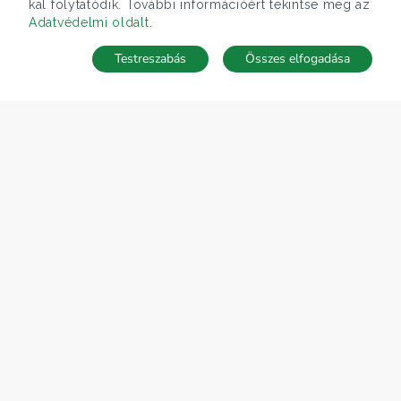
kal folytatódik. További információért tekintse meg az
Adatvédelmi oldalt
.
Testreszabás
Összes elfogadása
Telefonhívás
Kapcsolat
ÁRFOLYAM 06/08/2026
EUR 363.03 HUF
CÉGÜNK
Gruppo T.F.M. Szolgáltató Zrt.
Rólunk
A Tecnocasa csoport
Munkát keresel?
ELÉRHETŐSÉGEINK
Gruppo T.F.M. Szolgáltató Zrt.