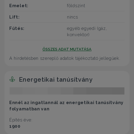
Emelet:
földszint
Lift:
nincs
Fűtés:
egyéb egyedi (gáz,
konvektor)
ÖSSZES ADAT MUTATÁSA
A hirdetésben szereplő adatok tájékoztató jellegűek.
Energetikai tanúsítvány
Ennél az ingatlannál az energetikai tanúsítvány
folyamatban van
Építés éve:
1900