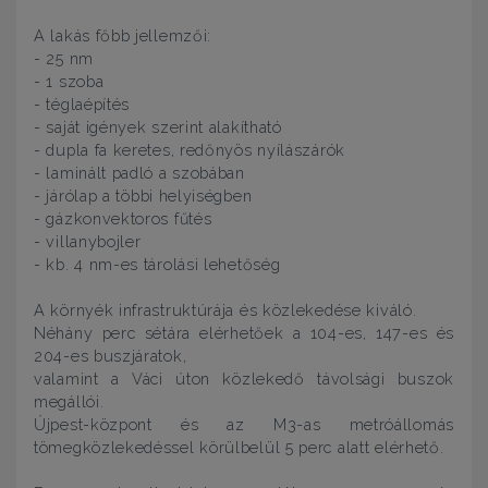
A lakás főbb jellemzői:
- 25 nm
- 1 szoba
- téglaépítés
- saját igények szerint alakítható
- dupla fa keretes, redőnyös nyílászárók
- laminált padló a szobában
- járólap a többi helyiségben
- gázkonvektoros fűtés
- villanybojler
- kb. 4 nm-es tárolási lehetőség
A környék infrastruktúrája és közlekedése kiváló.
Néhány perc sétára elérhetőek a 104-es, 147-es és
204-es buszjáratok,
valamint a Váci úton közlekedő távolsági buszok
megállói.
Újpest-központ és az M3-as metróállomás
tömegközlekedéssel körülbelül 5 perc alatt elérhető.