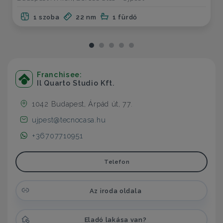
1 szoba
22 nm
1 fürdő
Franchisee:
Il Quarto Studio Kft.
1042 Budapest, Árpád út, 77.
ujpest@tecnocasa.hu
+36707710951
Telefon
Az iroda oldala
Eladó lakása van?