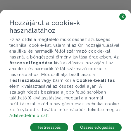
x
Hozzájárul a cookie-k
használatához
Ez az oldal a megfelelő működéshez szükséges
technikai cookie-kat, valamint az Ön hozzájárulásával
analitikai és harmadik féltől származó cookie-kat
használ a böngészési élmény javítása érdekében. Az
összes elfogadása
kiválasztásával hozzájárul az
analitikai és harmadik féltől származó cookie-k
használatához. Módosíthatja beállításait a
Testreszabás
vagy bármikor a
Cookie-beállítás
elem kiválasztásával az összes oldal alján. A
szalaghirdetés bezárása a jobb felső sarokban
található
X
kiválasztásával megtartja a normál
beállításokat, ezért a navigáció csak technikai cookie-
kal folytatódik. További információért tekintse meg az
Adatvédelmi oldalt
.
Testreszabás
Összes elfogadása
Telefonhívás
Kapcsolat