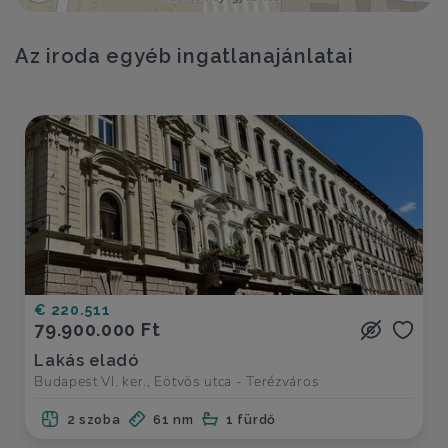
Az iroda egyéb ingatlanajánlatai
€ 220.511
79.900.000 Ft
Lakás eladó
Budapest VI. ker., Eötvös utca - Terézváros
2 szoba
61 nm
1 fürdő