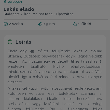
€ 220.511
Lakás eladó
Budapest V. ker., Molnár utca - Lipótváros
2 szoba
49 nm
1 fürdő
Leírás
Eladó egy 49 m²-es, felújítandó lakás a Molnár
utcában, Budapest belvárosának egyik legkedveltebb
részén. Az ingatlan egy rendezett, liftes társasház 2.
emeletén található, kiváló elhelyezkedéssel:
mindössze néhány perc sétára a rakparttól és a Váci
utcától, így a belvárosi élet minden előnye könnyen
elérhető.
A lakás két külön nyíló hálószobával rendelkezik, ami
különösen vonzóvá teszi befektetők számára is,
hiszen kialakítása ideális lehet hosszú távú
bérbeadásra vagy lakótársi használatra. Jelenlegi
állapota felújítandó, így új tulajdonosa teljes