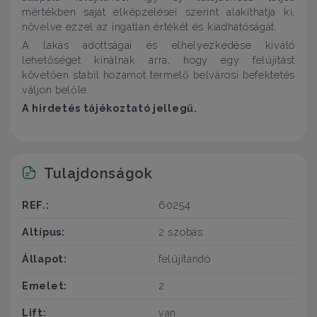
mértékben saját elképzelései szerint alakíthatja ki,
növelve ezzel az ingatlan értékét és kiadhatóságát.
A lakás adottságai és elhelyezkedése kiváló
lehetőséget kínálnak arra, hogy egy felújítást
követően stabil hozamot termelő belvárosi befektetés
váljon belőle.
A hirdetés tájékoztató jellegű.
Tulajdonságok
REF.:
60254
Altípus:
2 szobás
Állapot:
felújítandó
Emelet:
2
Lift:
van