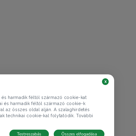
x
i és harmadik féltől származó cookie-kat
kai és harmadik féltől származó cookie-k
al az összes oldal alján. A szalaghirdetés
ak technikai cookie-kal folytatódik. További
Testreszabás
Összes elfogadása