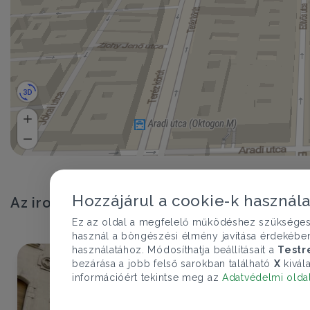
Hozzájárul a cookie-k használ
Az iroda egyéb ingatlanajánlatai
Ez az oldal a megfelelő működéshez szükséges te
használ a böngészési élmény javítása érdekébe
használatához. Módosíthatja beállításait a
Testr
bezárása a jobb felső sarokban található
X
kivála
információért tekintse meg az
Adatvédelmi olda