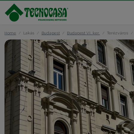
Home
Lakás
Budapest
Budapest VI. ker.
Terézváros