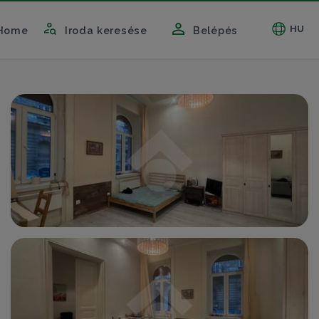
HU
Home
Iroda keresése
Belépés