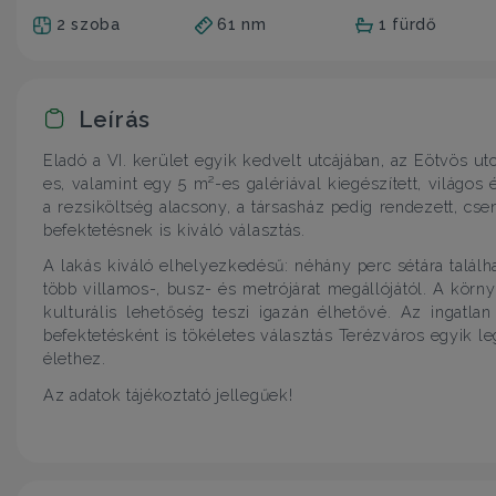
2 szoba
61 nm
1 fürdő
Leírás
Eladó a VI. kerület egyik kedvelt utcájában, az Eötvös ut
es, valamint egy 5 m²-es galériával kiegészített, világo
a rezsiköltség alacsony, a társasház pedig rendezett, cs
befektetésnek is kiváló választás.
A lakás kiváló elhelyezkedésű: néhány perc sétára találh
több villamos-, busz- és metrójárat megállójától. A kör
kulturális lehetőség teszi igazán élhetővé. Az ingatl
befektetésként is tökéletes választás Terézváros egyik l
élethez.
Az adatok tájékoztató jellegűek!