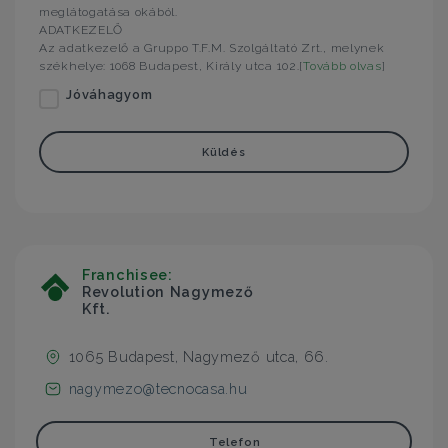
meglátogatása okából.
ADATKEZELŐ
Az adatkezelő a Gruppo T.F.M. Szolgáltató Zrt., melynek
székhelye: 1068 Budapest, Király utca 102.[
Tovább olvas
]
Jóváhagyom
Küldés
Franchisee:
Revolution Nagymező
Kft.
1065 Budapest, Nagymező utca, 66.
nagymezo@tecnocasa.hu
Telefon