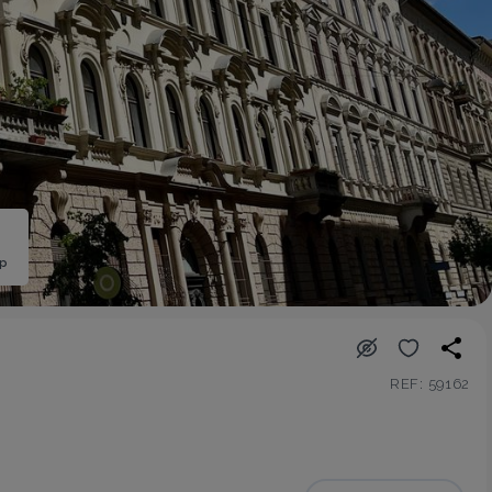
ép
REF: 59162