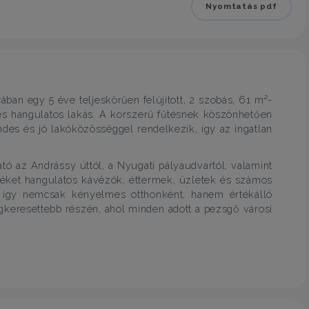
Nyomtatás pdf
cában egy 5 éve teljeskörűen felújított, 2 szobás, 61 m²-
s és hangulatos lakás. A korszerű fűtésnek köszönhetően
endes és jó lakóközösséggel rendelkezik, így az ingatlan
ató az Andrássy úttól, a Nyugati pályaudvartól, valamint
nyéket hangulatos kávézók, éttermek, üzletek és számos
an így nemcsak kényelmes otthonként, hanem értékálló
egkeresettebb részén, ahol minden adott a pezsgő városi