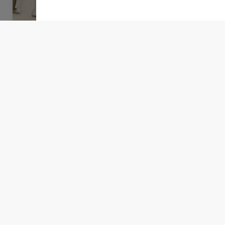
€ 220.511
79.900.000 Ft
Lakás eladó
Budapest V. ker., Molnár utca - Lipótváros
2 szoba
49 nm
1 fürdő
CÉGÜNK
Gruppo T.F.M. Szolgáltató Zrt.
ÁRFOLYAM 04/08/2026
Rólunk
EUR 363.84 HUF
A Tecnocasa csoport
Munkát keresel?