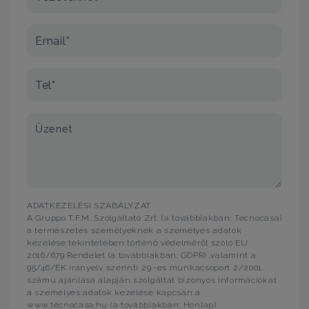
Email*
Tel*
Üzenet
ADATKEZELÉSI SZABÁLYZAT
A Gruppo T.F.M. Szolgáltató Zrt. (a továbbiakban: Tecnocasa)
a természetes személyeknek a személyes adatok
kezelése tekintetében történő védelméről szóló EU
2016/679 Rendelet (a továbbiakban: GDPR) ,valamint a
95/46/EK irányelv szerinti 29.-es munkacsoport 2/2001.
számú ajánlása alapján szolgáltat bizonyos információkat
a személyes adatok kezelése kapcsán a
www.tecnocasa.hu (a továbbiakban: Honlap)