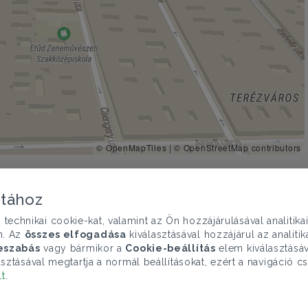
© OpenMapTiles
|
© OpenStreetMap contributors
atához
chnikai cookie-kat, valamint az Ön hozzájárulásával analitika
n. Az
összes elfogadása
kiválasztásával hozzájárul az analiti
eszabás
vagy bármikor a
Cookie-beállítás
elem kiválasztásáv
sztásával megtartja a normál beállításokat, ezért a navigáció cs
lt
.