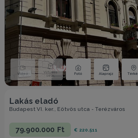
Virtuális
Videó
Fotó
Alaprajz
Térk
séta;
Lakás eladó
Budapest VI. ker., Eötvös utca - Terézváros
79.900.000 Ft
€ 220.511