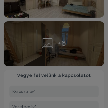
+6
Vegye fel velünk a kapcsolatot
Keresztnév*
Vezetéknév*