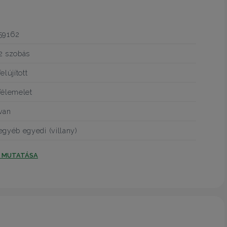
59162
2 szobás
felújított
félemelet
van
egyéb egyedi (villany)
T MUTATÁSA