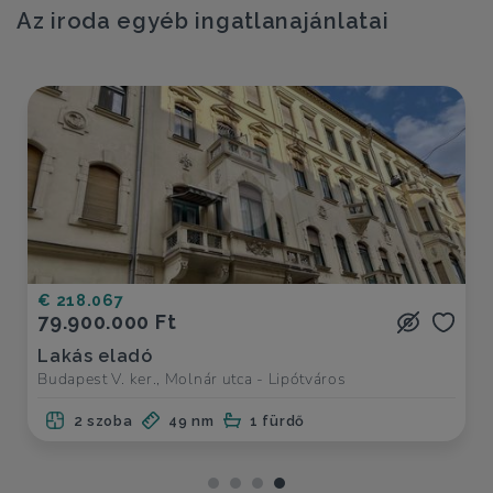
Az iroda egyéb ingatlanajánlatai
€ 218.067
79.900.000 Ft
Lakás eladó
Budapest V. ker., Molnár utca - Lipótváros
2 szoba
49 nm
1 fürdő