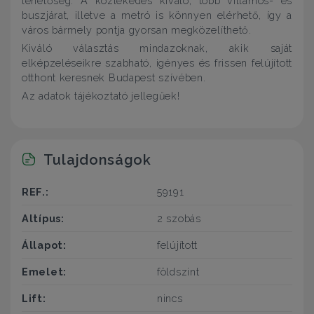
lehetőség. A közlekedés kiváló, több villamos- és
buszjárat, illetve a metró is könnyen elérhető, így a
város bármely pontja gyorsan megközelíthető.
Kiváló választás mindazoknak, akik saját
elképzeléseikre szabható, igényes és frissen felújított
otthont keresnek Budapest szívében.
Az adatok tájékoztató jellegűek!
Tulajdonságok
REF.:
59191
Altípus:
2 szobás
Állapot:
felújított
Emelet:
földszint
Lift:
nincs