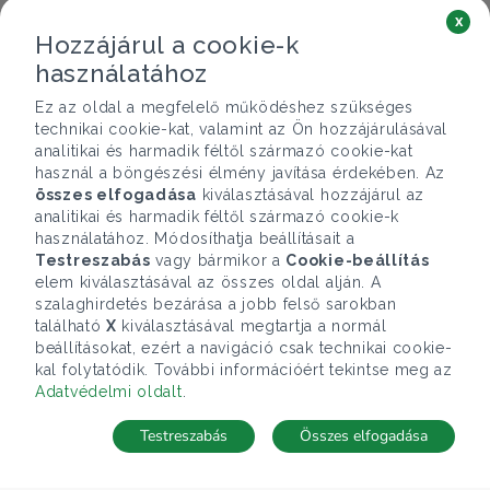
x
Hozzájárul a cookie-k
használatához
Ez az oldal a megfelelő működéshez szükséges
technikai cookie-kat, valamint az Ön hozzájárulásával
analitikai és harmadik féltől származó cookie-kat
használ a böngészési élmény javítása érdekében. Az
összes elfogadása
kiválasztásával hozzájárul az
analitikai és harmadik féltől származó cookie-k
használatához. Módosíthatja beállításait a
Testreszabás
vagy bármikor a
Cookie-beállítás
elem kiválasztásával az összes oldal alján. A
szalaghirdetés bezárása a jobb felső sarokban
található
X
kiválasztásával megtartja a normál
beállításokat, ezért a navigáció csak technikai cookie-
kal folytatódik. További információért tekintse meg az
Adatvédelmi oldalt
.
Testreszabás
Összes elfogadása
Telefonhívás
Kapcsolat