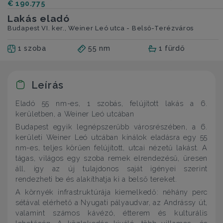
€ 190.775
Lakás eladó
Budapest VI. ker., Weiner Leó utca - Belső-Terézváros
1 szoba
55 nm
1 fürdő
Leírás
Eladó 55 nm-es, 1 szobás, felújított lakás a 6.
kerületben, a Weiner Leó utcában
Budapest egyik legnépszerűbb városrészében, a 6.
kerületi Weiner Leó utcában kínálok eladásra egy 55
nm-es, teljes körűen felújított, utcai nézetű lakást. A
tágas, világos egy szoba remek elrendezésű, üresen
áll, így az új tulajdonos saját igényei szerint
rendezheti be és alakíthatja ki a belső tereket.
A környék infrastruktúrája kiemelkedő: néhány perc
sétával elérhető a Nyugati pályaudvar, az Andrássy út,
valamint számos kávézó, étterem és kulturális