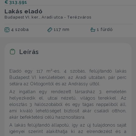
€ 313.591
Lakás eladó
Budapest VI. ker., Aradi utca - Terézváros
4 szoba
117 nm
1 fürdő
Leírás
Eladó egy 117 m²-es, 4 szobás, felújítandó lakás
Budapest VI. kerületében, az Aradi utcában, pár perc
sétára az Oktogontól és az Andrássy úttól.
Az ingatlan egy rendezett társasház 3. emeletén
helyezkedik el, utcai nézetű, világos terekkel. Az
elosztás 3 hálószobából és egy tágas nappaliból áll,
ami kiváló lehetőséget biztosít akár családi otthon,
akár befektetési célú hasznosításra.
A lakás felújítandó állapotú, így az új tulajdonos saját
igényei szerint alakíthatja ki az elrendezést és a