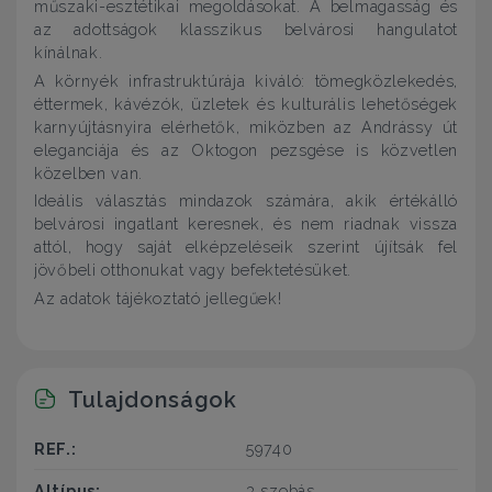
műszaki-esztétikai megoldásokat. A belmagasság és
az adottságok klasszikus belvárosi hangulatot
kínálnak.
A környék infrastruktúrája kiváló: tömegközlekedés,
éttermek, kávézók, üzletek és kulturális lehetőségek
karnyújtásnyira elérhetők, miközben az Andrássy út
eleganciája és az Oktogon pezsgése is közvetlen
közelben van.
Ideális választás mindazok számára, akik értékálló
belvárosi ingatlant keresnek, és nem riadnak vissza
attól, hogy saját elképzeléseik szerint újítsák fel
jövőbeli otthonukat vagy befektetésüket.
Az adatok tájékoztató jellegűek!
Tulajdonságok
REF.:
59740
Altípus:
3 szobás