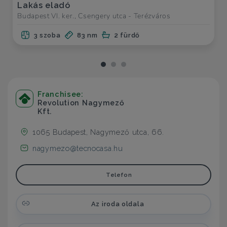
Lakás eladó
Budapest VI. ker., Csengery utca - Terézváros
3 szoba
83 nm
2 fürdő
Franchisee:
Revolution Nagymező
Kft.
1065 Budapest, Nagymező utca, 66.
nagymezo@tecnocasa.hu
Telefon
Az iroda oldala