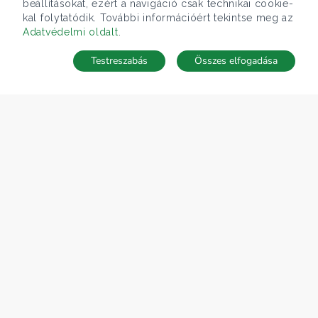
beállításokat, ezért a navigáció csak technikai cookie-
kal folytatódik. További információért tekintse meg az
Adatvédelmi oldalt
.
Testreszabás
Összes elfogadása
Telefonhívás
Kapcsolat
ÁRFOLYAM 07/08/2026
EUR 366.4 HUF
CÉGÜNK
Gruppo T.F.M. Szolgáltató Zrt.
Rólunk
A Tecnocasa csoport
Munkát keresel?
ELÉRHETŐSÉGEINK