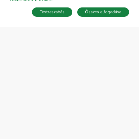
Testreszabás
Összes elfogadása
Telefonhívás
Kapcsolat
ÁRFOLYAM 05/08/2026
EUR 362.34 HUF
CÉGÜNK
Gruppo T.F.M. Szolgáltató Zrt.
Rólunk
A Tecnocasa csoport
Munkát keresel?
ELÉRHETŐSÉGEINK
Gruppo T.F.M. Szolgáltató Zrt.
1068 Budapest, Király utca 102
+36 1 352 1900