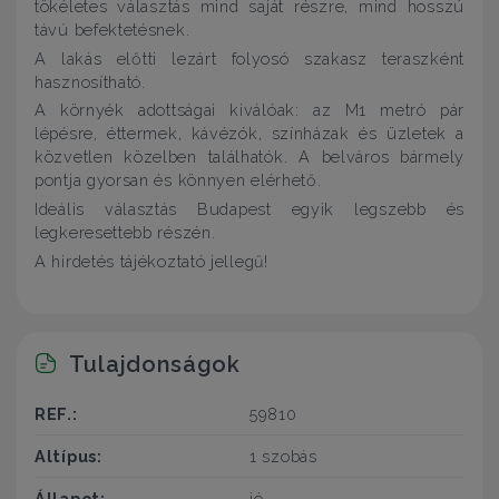
tökéletes választás mind saját részre, mind hosszú
távú befektetésnek.
A lakás előtti lezárt folyosó szakasz teraszként
hasznosítható.
A környék adottságai kiválóak: az M1 metró pár
lépésre, éttermek, kávézók, színházak és üzletek a
közvetlen közelben találhatók. A belváros bármely
pontja gyorsan és könnyen elérhető.
Ideális választás Budapest egyik legszebb és
legkeresettebb részén.
A hirdetés tájékoztató jellegű!
Tulajdonságok
REF.:
59810
Altípus:
1 szobás
Állapot:
jó