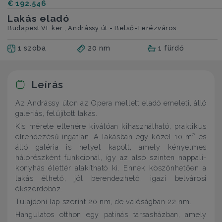
€ 192.546
Lakás eladó
Budapest VI. ker., Andrássy út - Belső-Terézváros
1 szoba
20 nm
1 fürdő
Leírás
Az Andrássy úton az Opera mellett eladó emeleti, álló
galériás, felújított lakás.
Kis mérete ellenére kiválóan kihasználható, praktikus
elrendezésű ingatlan. A lakásban egy közel 10 m²-es
álló galéria is helyet kapott, amely kényelmes
hálórészként funkcionál, így az alsó szinten nappali-
konyhás élettér alakítható ki. Ennek köszönhetően a
lakás élhető, jól berendezhető, igazi belvárosi
ékszerdoboz.
Tulajdoni lap szerint 20 nm, de valóságban 22 nm.
Hangulatos otthon egy patinás társasházban, amely